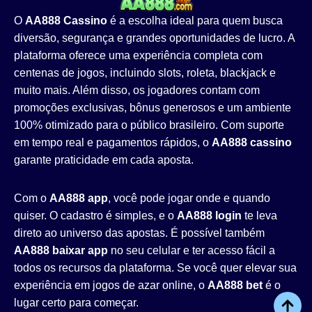
O
AA888 Cassino
é a escolha ideal para quem busca
diversão, segurança e grandes oportunidades de lucro. A
plataforma oferece uma experiência completa com
centenas de jogos, incluindo slots, roleta, blackjack e
muito mais. Além disso, os jogadores contam com
promoções exclusivas, bônus generosos e um ambiente
100% otimizado para o público brasileiro. Com suporte
em tempo real e pagamentos rápidos, o
AA888 cassino
garante praticidade em cada aposta.
Com o
AA888 app
, você pode jogar onde e quando
quiser. O cadastro é simples, e o
AA888 login
te leva
direto ao universo das apostas. É possível também
AA888 baixar app
no seu celular e ter acesso fácil a
todos os recursos da plataforma. Se você quer elevar sua
experiência em jogos de azar online, o
AA888 bet
é o
lugar certo para começar.