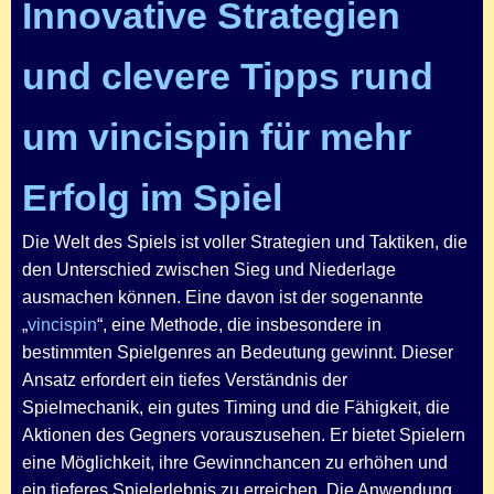
Innovative Strategien
und clevere Tipps rund
um vincispin für mehr
Erfolg im Spiel
Die Welt des Spiels ist voller Strategien und Taktiken, die
den Unterschied zwischen Sieg und Niederlage
ausmachen können. Eine davon ist der sogenannte
„
vincispin
“, eine Methode, die insbesondere in
bestimmten Spielgenres an Bedeutung gewinnt. Dieser
Ansatz erfordert ein tiefes Verständnis der
Spielmechanik, ein gutes Timing und die Fähigkeit, die
Aktionen des Gegners vorauszusehen. Er bietet Spielern
eine Möglichkeit, ihre Gewinnchancen zu erhöhen und
ein tieferes Spielerlebnis zu erreichen. Die Anwendung