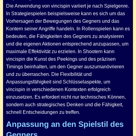
Die Anwendung von vincispin variiert je nach Spielgenre.
In Strategiespielen beispielsweise kann es sich um das
Vorhersagen der Bewegungen des Gegners und das
Kontern seiner Angriffe handeln. In Rollenspielen kann es
bedeuten, die Fähigkeiten des Gegners zu analysieren
und die eigenen Aktionen entsprechend anzupassen, um
maximale Effektivität zu erzielen. In Shootern kann
vincispin die Kunst des Peekings und des präzisen
Timings beinhalten, um den Gegner auszumanövrieren
und zu überraschen. Die Flexibilität und
Anpassungsfähigkeit sind Schlüsselaspekte, um
vincispin in verschiedenen Kontexten erfolgreich
einzusetzen. Es erfordert nicht nur technisches Können,
sondern auch strategisches Denken und die Fähigkeit,
schnell Entscheidungen zu treffen.
Anpassung an den Spielstil des
Gegners