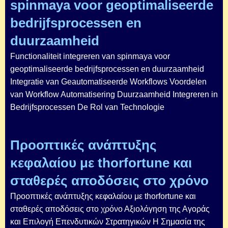
spinmaya voor geoptimaliseerde
bedrijfsprocessen en
duurzaamheid
Functionaliteit integreren van spinmaya voor
geoptimaliseerde bedrijfsprocessen en duurzaamheid
Integratie van Geautomatiseerde Workflows Voordelen
van Workflow Automatisering Duurzaamheid Integreren in
Bedrijfsprocessen De Rol van Technologie
Προοπτικές ανάπτυξης
κεφαλαίου με thorfortune και
σταθερές αποδόσεις στο χρόνο
Προοπτικές ανάπτυξης κεφαλαίου με thorfortune και
σταθερές αποδόσεις στο χρόνο Αξιολόγηση της Αγοράς
και Επιλογή Επενδυτικών Στρατηγικών Η Σημασία της