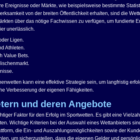
 Ereignisse oder Märkte, wie beispielsweise bestimmte Statist
rksamkeit von der breiten Öffentlichkeit erhalten, sind die We
märkten über das nötige Fachwissen zu verfügen, um fundierte 
er unerlässlich.
oder Ligen.
nd Athleten.
h Value Bets.
Nischenmarkt.
bnisse.
wetten kann eine effektive Strategie sein, um langfristig erfol
che Verbesserung der eigenen Fähigkeiten.
etern und deren Angebote
htiger Faktor für den Erfolg im Sportwetten. Es gibt eine Vielza
en. Wichtige Kriterien bei der Auswahl eines Wettanbieters si
attform, die Ein- und Auszahlungsmöglichkeiten sowie der Kunde
ählen, um sicherzustellen, dass die eigenen Gelder und persönli