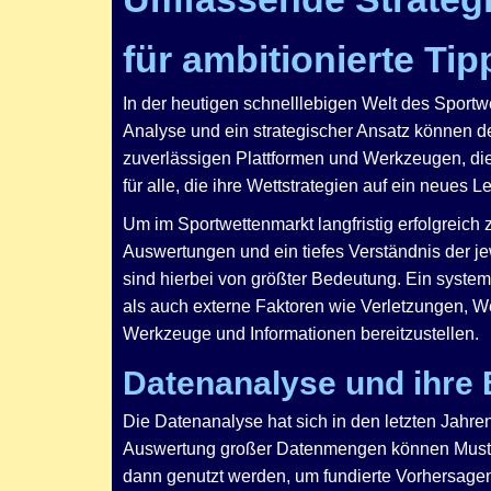
für ambitionierte Tip
In der heutigen schnelllebigen Welt des Sportwe
Analyse und ein strategischer Ansatz können 
zuverlässigen Plattformen und Werkzeugen, die
für alle, die ihre Wettstrategien auf ein neues
Um im Sportwettenmarkt langfristig erfolgreich zu
Auswertungen und ein tiefes Verständnis der jew
sind hierbei von größter Bedeutung. Ein system
als auch externe Faktoren wie Verletzungen, We
Werkzeuge und Informationen bereitzustellen.
Datenanalyse und ihre 
Die Datenanalyse hat sich in den letzten Jahr
Auswertung großer Datenmengen können Muster
dann genutzt werden, um fundierte Vorhersage