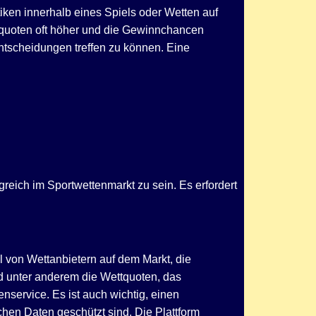
iken innerhalb eines Spiels oder Wetten auf
ttquoten oft höher und die Gewinnchancen
Entscheidungen treffen zu können. Eine
greich im Sportwettenmarkt zu sein. Es erfordert
hl von Wettanbietern auf dem Markt, die
nd unter anderem die Wettquoten, das
nservice. Es ist auch wichtig, einen
chen Daten geschützt sind. Die Plattform