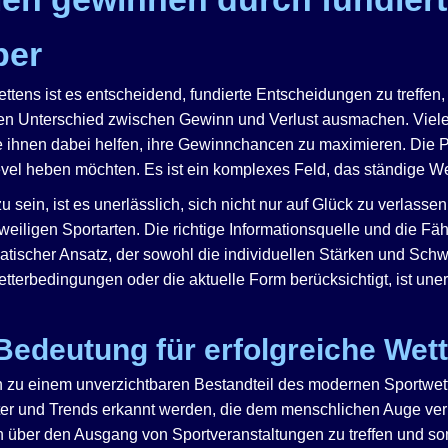
per
ttens ist es entscheidend, fundierte Entscheidungen zu treffen, 
den Unterschied zwischen Gewinn und Verlust ausmachen. Viele
 ihnen dabei helfen, ihre Gewinnchancen zu maximieren. Die P
 Level heben möchten. Es ist ein komplexes Feld, das ständige W
 sein, ist es unerlässlich, sich nicht nur auf Glück zu verlassen
eiligen Sportarten. Die richtige Informationsquelle und die Fähi
atischer Ansatz, der sowohl die individuellen Stärken und Sch
tterbedingungen oder die aktuelle Form berücksichtigt, ist uner
Bedeutung für erfolgreiche Wet
en zu einem unverzichtbaren Bestandteil des modernen Sportwe
 und Trends erkannt werden, die dem menschlichen Auge verb
n über den Ausgang von Sportveranstaltungen zu treffen und s