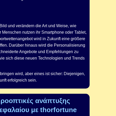
ild und verändern die Art und Weise, wie
r Menschen nutzen ihr Smartphone oder Tablet,
ortwettenangebot wird in Zukunft eine größere
ffen. Darüber hinaus wird die Personalisierung
eschneiderte Angebote und Empfehlungen zu
 wie sich diese neuen Technologien und Trends
ngen wird, aber eines ist sicher: Diejenigen,
ft erfolgreich sein.
cí_test_št
ροοπτικές ανάπτυξης
εφαλαίου με thorfortune