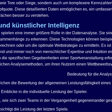
en wie Tore oder Siege, sondern auch um komplexere Kennzahlen 
pfquote. Diese detaillierten Daten ermöglichen es, ein umfasse
wächen besser zu verstehen.
nd künstlicher Intelligenz
 spielen eine immer größere Rolle in der Datenanalyse. Sie sin
Zusammenhänge zu erkennen. Diese Technologien können beispi
rechnen oder um die optimale Wettstrategie zu ermitteln. Es is
ind und immer noch von menschlicher Expertise und Intuition er
 die spezifischen Gegebenheiten einer Sportveranstaltung erfo
ittlichen Analysemethoden, um ihren Nutzern einen Wettbewerbsvo
Bedeutung für die Analy
ichen die Bewertung der allgemeinen Leistungsfähigkeit eines
 Einblicke in die individuelle Leistung der Spieler.
, wie sich zwei Teams in der Vergangenheit gegeneinander ge
ichtigt die Leistung der letzten Spiele.