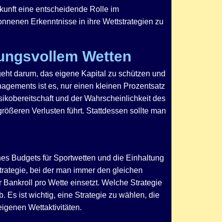
kunft eine entscheidende Rolle im
onnenen Erkenntnisse in ihre Wettstrategien zu
ungsvollem Wetten
 geht darum, das eigene Kapital zu schützen und
agements ist es, nur einen kleinen Prozentsatz
ikobereitschaft und der Wahrscheinlichkeit des
größeren Verlusten führt. Stattdessen sollte man
nes Budgets für Sportwetten und die Einhaltung
strategie, bei der man immer den gleichen
 Bankroll pro Wette einsetzt. Welche Strategie
 Es ist wichtig, eine Strategie zu wählen, die
igenen Wettaktivitäten.