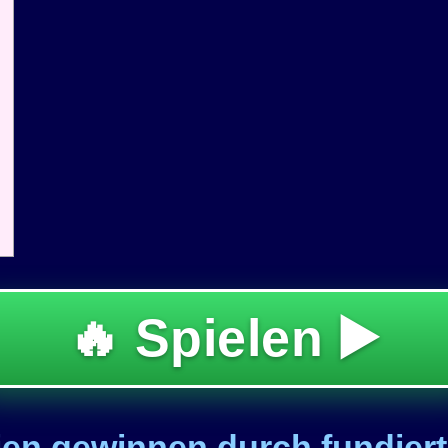
🔥 Spielen ▶️
en gewinnen durch fundiert