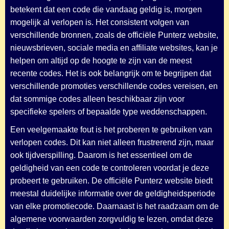
betekent dat een code die vandaag geldig is, morgen
mogelijk al verlopen is. Het consistent volgen van
verschillende bronnen, zoals de officiële Punterz website,
nieuwsbrieven, sociale media en affiliate websites, kan je
helpen om altijd op de hoogte te zijn van de meest
recente codes. Het is ook belangrijk om te begrijpen dat
verschillende promoties verschillende codes vereisen, en
dat sommige codes alleen beschikbaar zijn voor
specifieke spelers of bepaalde type weddenschappen.
Een veelgemaakte fout is het proberen te gebruiken van
verlopen codes. Dit kan niet alleen frustrerend zijn, maar
ook tijdverspilling. Daarom is het essentieel om de
geldigheid van een code te controleren voordat je deze
probeert te gebruiken. De officiële Punterz website biedt
meestal duidelijke informatie over de geldigheidsperiode
van elke promotiecode. Daarnaast is het raadzaam om de
algemene voorwaarden zorgvuldig te lezen, omdat deze