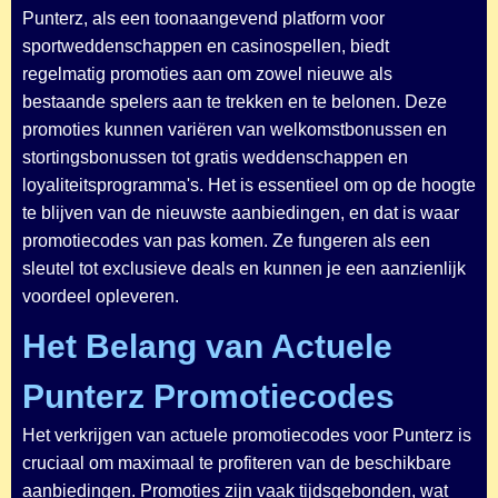
Punterz, als een toonaangevend platform voor
sportweddenschappen en casinospellen, biedt
regelmatig promoties aan om zowel nieuwe als
bestaande spelers aan te trekken en te belonen. Deze
promoties kunnen variëren van welkomstbonussen en
stortingsbonussen tot gratis weddenschappen en
loyaliteitsprogramma's. Het is essentieel om op de hoogte
te blijven van de nieuwste aanbiedingen, en dat is waar
promotiecodes van pas komen. Ze fungeren als een
sleutel tot exclusieve deals en kunnen je een aanzienlijk
voordeel opleveren.
Het Belang van Actuele
Punterz Promotiecodes
Het verkrijgen van actuele promotiecodes voor Punterz is
cruciaal om maximaal te profiteren van de beschikbare
aanbiedingen. Promoties zijn vaak tijdsgebonden, wat