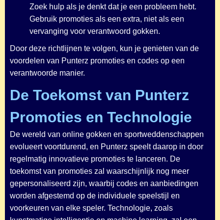
Zoek hulp als je denkt dat je een probleem hebt.
Gebruik promoties als een extra, niet als een
vervanging voor verantwoord gokken.
Door deze richtlijnen te volgen, kun je genieten van de
voordelen van Punterz promoties en codes op een
verantwoorde manier.
De Toekomst van Punterz
Promoties en Technologie
De wereld van online gokken en sportweddenschappen
evolueert voortdurend, en Punterz speelt daarop in door
regelmatig innovatieve promoties te lanceren. De
toekomst van promoties zal waarschijnlijk nog meer
gepersonaliseerd zijn, waarbij codes en aanbiedingen
worden afgestemd op de individuele speelstijl en
voorkeuren van elke speler. Technologie, zoals