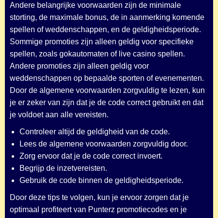
Andere belangrijke voorwaarden zijn de minimale
storting, de maximale bonus, de in aanmerking komende
spellen of weddenschappen, en de geldigheidsperiode.
Sommige promoties zijn alleen geldig voor specifieke
spellen, zoals gokautomaten of live casino spellen.
Andere promoties zijn alleen geldig voor
weddenschappen op bepaalde sporten of evenementen.
Door de algemene voorwaarden zorgvuldig te lezen, kun
je er zeker van zijn dat je de code correct gebruikt en dat
je voldoet aan alle vereisten.
Controleer altijd de geldigheid van de code.
Lees de algemene voorwaarden zorgvuldig door.
Zorg ervoor dat je de code correct invoert.
Begrijp de inzetvereisten.
Gebruik de code binnen de geldigheidsperiode.
Door deze tips te volgen, kun je ervoor zorgen dat je
optimaal profiteert van Punterz promotiecodes en je