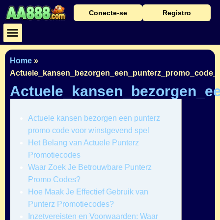
Conecte-se
Registro
Baixar Aplicativo
Caça Níqueis
Cassino Ao Vivo
Home
»
Actuele_kansen_bezorgen_een_punterz_promo_code_v
Actuele_kansen_bezorgen_e
Actuele kansen bezorgen een punterz
promo code voor winstgevend spel
Het Belang van Actuele Punterz
Promotiecodes
Waar Zoek Je Betrouwbare Punterz
Promo Codes?
Hoe Maak Je Effectief Gebruik van
Punterz Promotiecodes?
Inzetvereisten en Voorwaarden: Waar