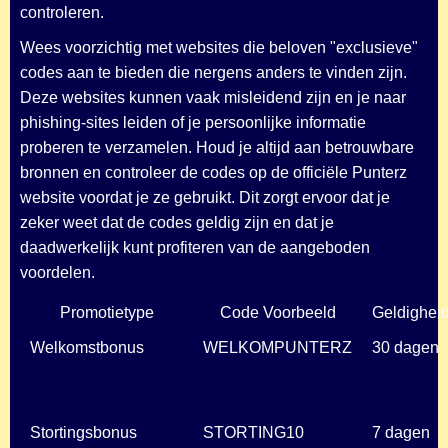
controleren.
Wees voorzichtig met websites die beloven "exclusieve"
codes aan te bieden die nergens anders te vinden zijn.
Deze websites kunnen vaak misleidend zijn en je naar
phishing-sites leiden of je persoonlijke informatie
proberen te verzamelen. Houd je altijd aan betrouwbare
bronnen en controleer de codes op de officiële Punterz
website voordat je ze gebruikt. Dit zorgt ervoor dat je
zeker weet dat de codes geldig zijn en dat je
daadwerkelijk kunt profiteren van de aangeboden
voordelen.
Promotietype
Code Voorbeeld
Geldighei
Welkomstbonus
WELKOMPUNTERZ
30 dagen
Stortingsbonus
STORTING10
7 dagen