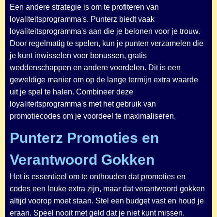
Een andere strategie is om te profiteren van
loyaliteitsprogramma's. Punterz biedt vaak
loyaliteitsprogramma's aan die je belonen voor je trouw.
Door regelmatig te spelen, kun je punten verzamelen die
je kunt inwisselen voor bonussen, gratis
weddenschappen en andere voordelen. Dit is een
geweldige manier om op de lange termijn extra waarde
uit je spel te halen. Combineer deze
loyaliteitsprogramma's met het gebruik van
promotiecodes om je voordeel te maximaliseren.
Punterz Promoties en
Verantwoord Gokken
Het is essentieel om te onthouden dat promoties en
codes een leuke extra zijn, maar dat verantwoord gokken
altijd voorop moet staan. Stel een budget vast en houd je
eraan. Speel nooit met geld dat je niet kunt missen.