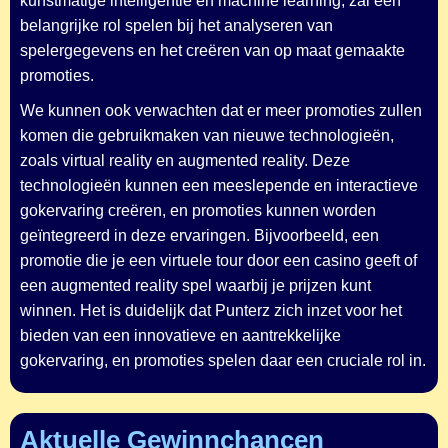
kunstmatige intelligentie en machine learning, zal een
belangrijke rol spelen bij het analyseren van
spelergegevens en het creëren van op maat gemaakte
promoties.
We kunnen ook verwachten dat er meer promoties zullen
komen die gebruikmaken van nieuwe technologieën,
zoals virtual reality en augmented reality. Deze
technologieën kunnen een meeslepende en interactieve
gokervaring creëren, en promoties kunnen worden
geïntegreerd in deze ervaringen. Bijvoorbeeld, een
promotie die je een virtuele tour door een casino geeft of
een augmented reality spel waarbij je prijzen kunt
winnen. Het is duidelijk dat Punterz zich inzet voor het
bieden van een innovatieve en aantrekkelijke
gokervaring, en promoties spelen daar een cruciale rol in.
Aktuelle Gewinnchancen