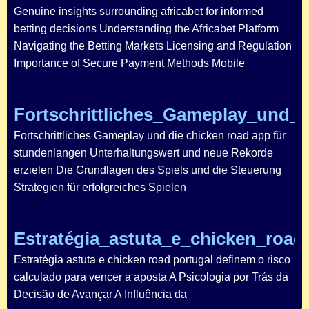
Genuine insights surrounding africabet for informed
betting decisions Understanding the Africabet Platform
Navigating the Betting Markets Licensing and Regulation
Importance of Secure Payment Methods Mobile
Fortschrittliches_Gameplay_und_
Fortschrittliches Gameplay und die chicken road app für
stundenlangen Unterhaltungswert und neue Rekorde
erzielen Die Grundlagen des Spiels und die Steuerung
Strategien für erfolgreiches Spielen
Estratégia_astuta_e_chicken_road
Estratégia astuta e chicken road portugal definem o risco
calculado para vencer a aposta A Psicologia por Trás da
Decisão de Avançar A Influência da