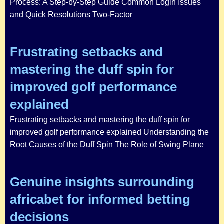
Process: A Step-by-Step Guide Common Login Issues
and Quick Resolutions Two-Factor
Frustrating setbacks and
mastering the duff spin for
improved golf performance
explained
Frustrating setbacks and mastering the duff spin for
improved golf performance explained Understanding the
Root Causes of the Duff Spin The Role of Swing Plane
Genuine insights surrounding
africabet for informed betting
decisions