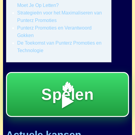
Moet Je Op Letten?
Strategieën voor het Maximaliseren van
Punterz Promoties
Punterz Promoties en Verantwoord
Gokken
De Toekomst van Punterz Promoties en
Technologie
🔥
Spelen
▶️
Actuele kansen