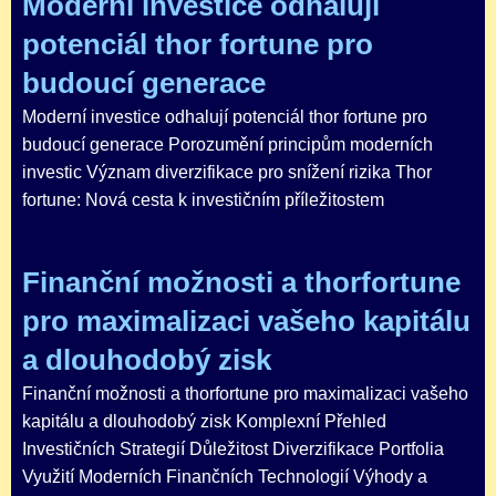
Moderní investice odhalují
potenciál thor fortune pro
budoucí generace
Moderní investice odhalují potenciál thor fortune pro
budoucí generace Porozumění principům moderních
investic Význam diverzifikace pro snížení rizika Thor
fortune: Nová cesta k investičním příležitostem
Finanční možnosti a thorfortune
pro maximalizaci vašeho kapitálu
a dlouhodobý zisk
Finanční možnosti a thorfortune pro maximalizaci vašeho
kapitálu a dlouhodobý zisk Komplexní Přehled
Investičních Strategií Důležitost Diverzifikace Portfolia
Využití Moderních Finančních Technologií Výhody a