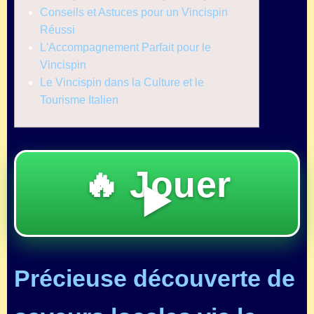
Conseils et Astuces pour un Vincispin
Réussi
L'Accompagnement Parfait pour le
Vincispin
Le Vincispin dans la Culture et le
Tourisme Italien
🔥 Jouer
▶️
Précieuse découverte de