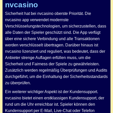
nvcasino
Sicherheit hat bei nvcasino oberste Priorität. Die
nvcasino app verwendet modernste
Verschlüsselungstechnologien, um sicherzustellen, dass
alle Daten der Spieler geschützt sind. Die App verfügt
über eine sichere Verbindung und alle Transaktionen
werden verschlüsselt übertragen. Darüber hinaus ist
nvcasino lizenziert und reguliert, was bedeutet, dass der
Anbieter strenge Auflagen erfüllen muss, um die
Sicherheit und Fairness der Spiele zu gewährleisten.
Zusätzlich werden regelmäßig Überprüfungen und Audits
durchgeführt, um die Einhaltung der Sicherheitsstandards
zu überprüfen.
Ein weiterer wichtiger Aspekt ist der Kundensupport.
nvcasino bietet einen erstklassigen Kundensupport, der
rund um die Uhr erreichbar ist. Spieler können den
Kundensupport per E-Mail, Live-Chat oder Telefon