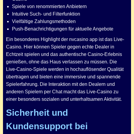
Spiele von renommierten Anbietern
Intuitive Such- und Filterfunktion
Vielfältige Zahlungsmethoden
Push-Benachrichtigungen für aktuelle Angebote
Ein besonderes Highlight der nvcasino app ist das Live-
Casino. Hier können Spieler gegen echte Dealer in
Echtzeit spielen und das authentische Casino-Erlebnis
genießen, ohne das Haus verlassen zu müssen. Die
Live-Casino-Spiele werden in hochauflösender Qualität
übertragen und bieten eine immersive und spannende
Spielerfahrung. Die Interaktion mit den Dealern und
anderen Spielern per Chat macht das Live-Casino zu
einer besonders sozialen und unterhaltsamen Aktivität.
Sicherheit und
Kundensupport bei