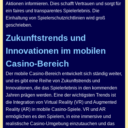
Aktionen informieren. Dies schafft Vertrauen und sorgt für
ein faires und transparentes Spielerlebnis. Die
Einhaltung von Spielerschutzrichtlinien wird groß
geschrieben.
Zukunftstrends und
Innovationen im mobilen
Casino-Bereich
Der mobile Casino-Bereich entwickelt sich ständig weiter,
und es gibt eine Reihe von Zukunftstrends und
Innovationen, die das Spielerlebnis in den kommenden
Jahren prägen werden. Eine der wichtigsten Trends ist
die Integration von Virtual Reality (VR) und Augmented
Reality (AR) in mobile Casino-Spiele. VR und AR
ermöglichen es den Spielern, in eine immersive und
realistische Casino-Umgebung einzutauchen und das