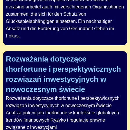
nvcasino arbeitet auch mit verschiedenen Organisationen
zusammen, die sich für den Schutz von
Glücksspielabhängigen einsetzen. Ein nachhaltiger
Ansatz und die Förderung von Gesundheit stehen im
Fokus.
Rozważania dotyczące
thorfortune i perspektywicznych
rozwiązań inwestycyjnych w
nowoczesnym świecie
Rozważania dotyczące thorfortune i perspektywicznych
rozwiązań inwestycyjnych w nowoczesnym świecie
Analiza potencjału thorfortune w kontekście globalnych
trendów finansowych Ryzyko i regulacje prawne
związane z inwestycjami