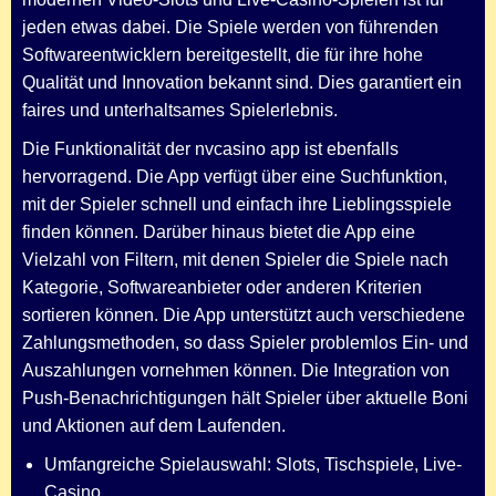
jeden etwas dabei. Die Spiele werden von führenden
Softwareentwicklern bereitgestellt, die für ihre hohe
Qualität und Innovation bekannt sind. Dies garantiert ein
faires und unterhaltsames Spielerlebnis.
Die Funktionalität der nvcasino app ist ebenfalls
hervorragend. Die App verfügt über eine Suchfunktion,
mit der Spieler schnell und einfach ihre Lieblingsspiele
finden können. Darüber hinaus bietet die App eine
Vielzahl von Filtern, mit denen Spieler die Spiele nach
Kategorie, Softwareanbieter oder anderen Kriterien
sortieren können. Die App unterstützt auch verschiedene
Zahlungsmethoden, so dass Spieler problemlos Ein- und
Auszahlungen vornehmen können. Die Integration von
Push-Benachrichtigungen hält Spieler über aktuelle Boni
und Aktionen auf dem Laufenden.
Umfangreiche Spielauswahl: Slots, Tischspiele, Live-
Casino