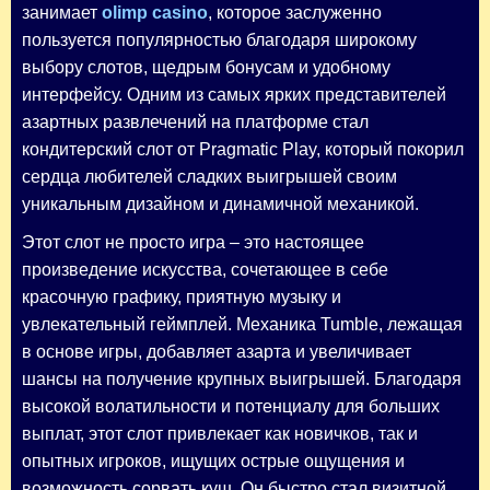
занимает
olimp casino
, которое заслуженно
пользуется популярностью благодаря широкому
выбору слотов, щедрым бонусам и удобному
интерфейсу. Одним из самых ярких представителей
азартных развлечений на платформе стал
кондитерский слот от Pragmatic Play, который покорил
сердца любителей сладких выигрышей своим
уникальным дизайном и динамичной механикой.
Этот слот не просто игра – это настоящее
произведение искусства, сочетающее в себе
красочную графику, приятную музыку и
увлекательный геймплей. Механика Tumble, лежащая
в основе игры, добавляет азарта и увеличивает
шансы на получение крупных выигрышей. Благодаря
высокой волатильности и потенциалу для больших
выплат, этот слот привлекает как новичков, так и
опытных игроков, ищущих острые ощущения и
возможность сорвать куш. Он быстро стал визитной