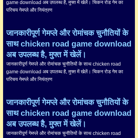
game download अब उपलब्ध है, मुफ्त में खेलें। चिकन रोड गेम का
परिचय गेमप्ले और नियंत्रण
जानकारीपूर्ण गेमप्ले और रोमांचक चुनौतियों के
साथ chicken road game download
अब उपलब्ध है, मुफ्त में खेलें।
जानकारीपूर्ण गेमप्ले और रोमांचक चुनौतियों के साथ chicken road
game download अब उपलब्ध है, मुफ्त में खेलें। चिकन रोड गेम का
परिचय गेमप्ले और नियंत्रण
जानकारीपूर्ण गेमप्ले और रोमांचक चुनौतियों के
साथ chicken road game download
अब उपलब्ध है, मुफ्त में खेलें।
जानकारीपूर्ण गेमप्ले और रोमांचक चुनौतियों के साथ chicken road