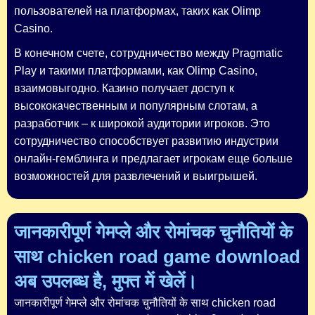
пользователей на платформах, таких как Olimp
Casino.
В конечном счете, сотрудничество между Pragmatic
Play и такими платформами, как Olimp Casino,
взаимовыгодно. Казино получает доступ к
высококачественным и популярным слотам, а
разработчик – к широкой аудитории игроков. Это
сотрудничество способствует развитию индустрии
онлайн-гемблинга и предлагает игрокам еще больше
возможностей для развлечений и выигрышей.
जानकारीपूर्ण गेमप्ले और रोमांचक चुनौतियों के
साथ chicken road game download
अब उपलब्ध है, मुफ्त में खेलें।
जानकारीपूर्ण गेमप्ले और रोमांचक चुनौतियों के साथ chicken road