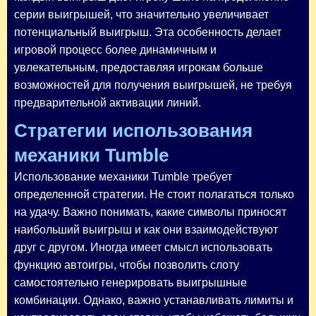
серии выигрышей, что значительно увеличивает
потенциальный выигрыш. Эта особенность делает
игровой процесс более динамичным и
увлекательным, предоставляя игрокам больше
возможностей для получения выигрышей, не требуя
предварительной активации линий.
Стратегии использования
механики Tumble
Использование механики Tumble требует
определенной стратегии. Не стоит полагаться только
на удачу. Важно понимать, какие символы приносят
наибольший выигрыш и как они взаимодействуют
друг с другом. Иногда имеет смысл использовать
функцию автоигры, чтобы позволить слоту
самостоятельно генерировать выигрышные
комбинации. Однако, важно устанавливать лимиты и