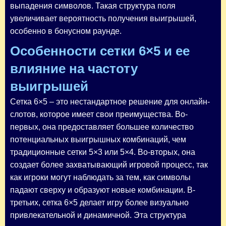
выпадения символов. Такая структура поля
увеличивает вероятность получения выигрышей,
особенно в бонусном раунде.
Особенности сетки 6×5 и ее
влияние на частоту
выигрышей
Сетка 6×5 – это нестандартное решение для онлайн-
слотов, которое имеет свои преимущества. Во-
первых, она предоставляет большее количество
потенциальных выигрышных комбинаций, чем
традиционные сетки 5×3 или 5×4. Во-вторых, она
создает более захватывающий игровой процесс, так
как игроки могут наблюдать за тем, как символы
падают сверху и образуют новые комбинации. В-
третьих, сетка 6×5 делает игру более визуально
привлекательной и динамичной. Эта структура