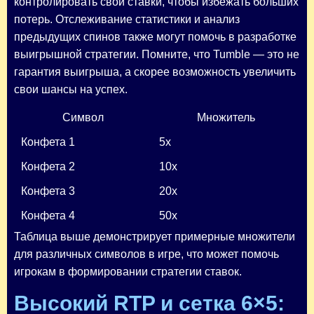
контролировать свои ставки, чтобы избежать больших
потерь. Отслеживание статистики и анализ
предыдущих спинов также могут помочь в разработке
выигрышной стратегии. Помните, что Tumble — это не
гарантия выигрыша, а скорее возможность увеличить
свои шансы на успех.
Символ
Множитель
Конфета 1
5x
Конфета 2
10x
Конфета 3
20x
Конфета 4
50x
Таблица выше демонстрирует примерные множители
для различных символов в игре, что может помочь
игрокам в формировании стратегии ставок.
Высокий RTP и сетка 6×5: