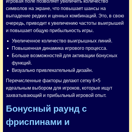
игровая поле позволяет увеличить количество
символов на экране, что повышает шансы на
выпадение редких и ценных комбинаций. Это, в свою
очередь, приводит к увеличению частоты выигрышей
и повышает общую прибыльность игры.
Увеличенное количество выигрышных линий.
Повышенная динамика игрового процесса.
Больше возможностей для активации бонусных
функций.
Визуально привлекательный дизайн.
Перечисленные факторы делают сетку 6×5
идеальным выбором для игроков, которые ищут
захватывающий и прибыльный игровой опыт.
Бонусный раунд с
фриспинами и