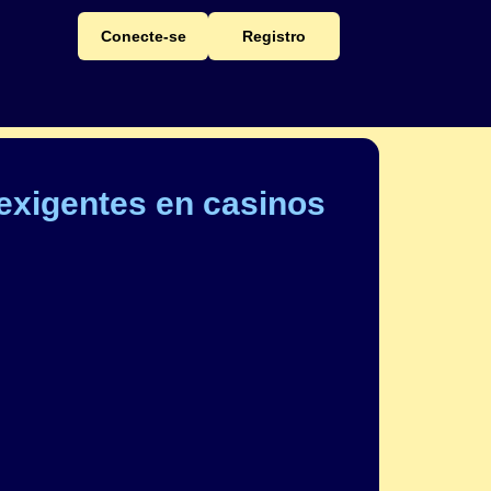
Conecte-se
Registro
 exigentes en casinos