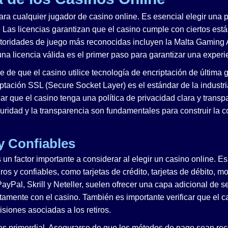
ra cualquier jugador de casino online. Es esencial elegir una 
Las licencias garantizan que el casino cumple con ciertos están
 autoridades de juego más reconocidas incluyen la Malta Gamin
na licencia válida es el primer paso para garantizar una exper
 de que el casino utilice tecnología de encriptación de última 
iptación SSL (Secure Socket Layer) es el estándar de la industri
car que el casino tenga una política de privacidad clara y transp
uridad y la transparencia son fundamentales para construir la 
y Confiables
un factor importante a considerar al elegir un casino online. E
 y confiables, como tarjetas de crédito, tarjetas de débito, m
yPal, Skrill y Neteller, suelen ofrecer una capa adicional de s
mente con el casino. También es importante verificar que el cas
isiones asociadas a los retiros.
 es primordial. Asegurarse de que los métodos de pago sean rec