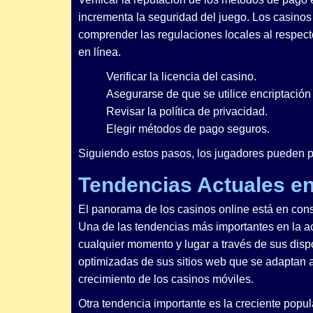
incrementa la seguridad del juego. Los casin
comprender las regulaciones locales al respect
en línea.
Verificar la licencia del casino.
Asegurarse de que se utilice encriptación
Revisar la política de privacidad.
Elegir métodos de pago seguros.
Siguiendo estos pasos, los jugadores pueden pro
Tendencias Actuales en
El panorama de los casinos online está en cons
Una de las tendencias más importantes en la act
cualquier momento y lugar a través de sus disp
optimizadas de sus sitios web que se adaptan a
crecimiento de los casinos móviles.
Otra tendencia importante es la creciente popul