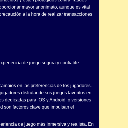
oporcionar mayor anonimato, aunque es vital
recaución a la hora de realizar transacciones
experiencia de juego segura y confiable.
cambios en las preferencias de los jugadores.
ugadores disfrutar de sus juegos favoritos en
nes dedicadas para iOS y Android, o versiones
d son factores clave que impulsan el
periencia de juego más inmersiva y realista. En