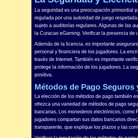
La seguridad es una preocupación primordial pa
regulada por una autoridad de juego respetada. 
sujeto a auditorías regulares. Algunas de las
la Curacao eGaming. Verificar la presencia de u
Además de la licencia, es importante asegurarse
personal y financiera de los jugadores. La encr
través de Internet. También es importante verifi
protege la información de los jugadores. La seg
positiva.
Métodos de Pago Seguros 
La elección de los métodos de pago también es 
ofrezca una variedad de métodos de pago seguros
bancarias. Los monederos electrónicos, como Pa
jugadores compartan sus datos bancarios directa
transparente, que explique los plazos y las com
Verificar la reputación de los métodos de pago