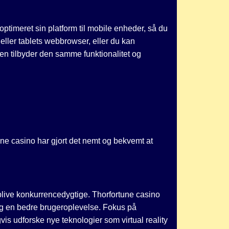
optimeret sin platform til mobile enheder, så du
eller tablets webbrowser, eller du kan
den tilbyder den samme funktionalitet og
rtune casino har gjort det nemt og bekvemt at
orblive konkurrencedygtige. Thorfortune casino
er og en bedre brugeroplevelse. Fokus på
vis udforske nye teknologier som virtual reality