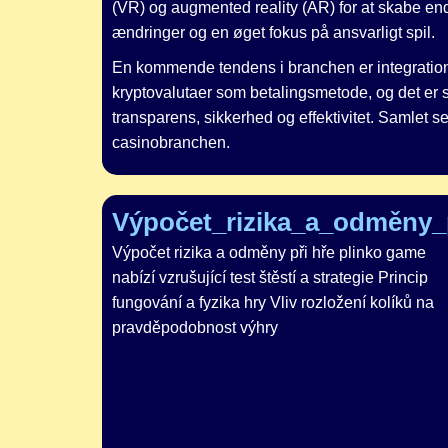
(VR) og augmented reality (AR) for at skabe end
ændringer og en øget fokus på ansvarligt spil.
En kommende tendens i branchen er integrationen
kryptovalutaer som betalingsmetode, og det er san
transparens, sikkerhed og effektivitet. Samlet set
casinobranchen.
Výpočet_rizika_a_odměny_p
Výpočet rizika a odměny při hře plinko game
nabízí vzrušující test štěstí a strategie Princip
fungování a fyzika hry Vliv rozložení kolíků na
pravděpodobnost výhry