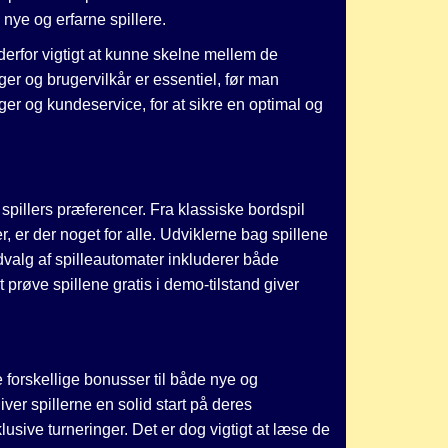
 nye og erfarne spillere.
erfor vigtigt at kunne skelne mellem de
er og brugervilkår er essentiel, før man
er og kundeservice, for at sikre en optimal og
spillers præferencer. Fra klassiske bordspil
, er der noget for alle. Udviklerne bag spillene
udvalg af spilleautomater inkluderer både
prøve spillene gratis i demo-tilstand giver
 forskellige bonusser til både nye og
er spillerne en solid start på deres
ive turneringer. Det er dog vigtigt at læse de