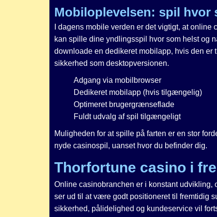
Mobiloplevelsen: spil hvor
I dagens mobile verden er det vigtigt, at online
kan spille dine yndlingsspil hvor som helst og n
downloade en dedikeret mobilapp, hvis den er ti
sikkerhed som desktopversionen.
Adgang via mobilbrowser
Dedikeret mobilapp (hvis tilgængelig)
Optimeret brugergrænseflade
Fuldt udvalg af spil tilgængeligt
Muligheden for at spille på farten er en stor for
nyde casinospil, uanset hvor du befinder dig.
Thorfortune casino i fr
Online casinobranchen er i konstant udvikling, o
ser ud til at være godt positioneret til fremtidi
sikkerhed, pålidelighed og kundeservice vil fort