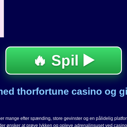
🔥 Spil ▶️
d thorfortune casino og gi
øger mange efter spænding, store gevinster og en pålidelig plat
er ønsker at prøve lykken og opleve adrenalinsuset ved casinos