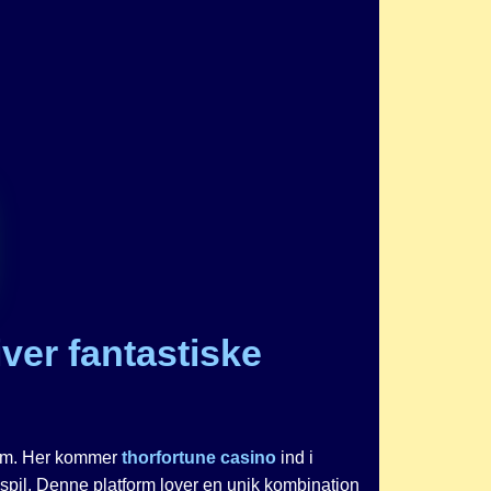
ver fantastiske
form. Her kommer
thorfortune casino
ind i
pil. Denne platform lover en unik kombination