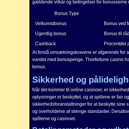
gældende vilkår og betingelser for bonusserne 
Bonus Type
Velkomstbonus
Bonus ved fø
Ugentlig bonus
Bonus til rå
Cashback
Procentdel a
At forstå omsætningskravene er afgørende for a
vundet med bonuspenge. Thorfortune casino har 
bonus.
Sikkerhed og pålidelighe
Når det kommer til online casinoer, er sikkerhed
oplysninger er beskyttet, og at spillene er fai
sikkerhedsforanstaltninger for at beskytte sine s
og overholdelse af strenge standarder. Derudov
spillerne og casinoet.