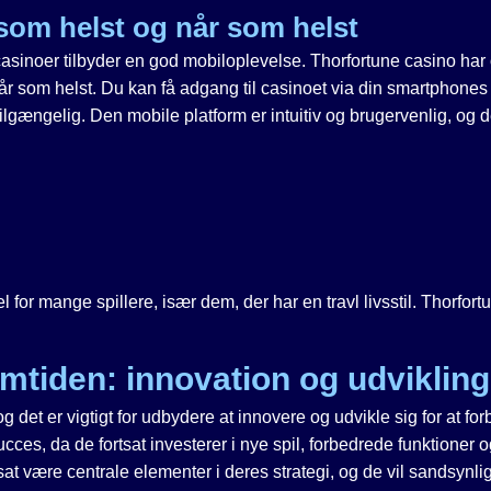
 som helst og når som helst
 casinoer tilbyder en god mobiloplevelse. Thorfortune casino har 
år som helst. Du kan få adgang til casinoet via din smartphones 
lgængelig. Den mobile platform er intuitiv og brugervenlig, og 
del for mange spillere, især dem, der har en travl livsstil. Thorfo
emtiden: innovation og udvikling
g det er vigtigt for udbydere at innovere og udvikle sig for at f
g succes, da de fortsat investerer i nye spil, forbedrede funktion
sat være centrale elementer i deres strategi, og de vil sandsynlig