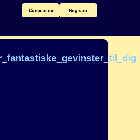
Conecte-se
Registro
fantastiske_gevinster_til_dig