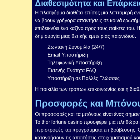
Διαθεσιμότητα και Επάρκε
Η πλατφόρμα διαθέτει επίσης μια λεπτομερή εν
να βρουν γρήγορα απαντήσεις σε κοινά ερωτήματ
επιδεικνύει ένα καζίνο προς τους παίκτες του.
δημιουργία μιας θετικής εμπειρίας παιχνιδιού.
Ζωντανή Συνομιλία (24/7)
Email Υποστήριξη
Τηλεφωνική Υποστήριξη
Εκτενής Ενότητα FAQ
Υποστήριξη σε Πολλές Γλώσσες
Η ποικιλία των τρόπων επικοινωνίας και η δια
Προσφορές και Μπόνο
Οι προσφορές και τα μπόνους είναι ένας σημαν
Το
thor fortune casino
προσφέρει μια πληθώρα 
περιστροφές και προγράμματα επιβράβευσης. Οι
κατανοήσουν τις απαιτήσεις στοιχηματισμού κα