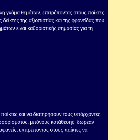
άλη γκάμα θεμάτων, επιτρέποντας στους παίκτες
δείκτης της αξιοπιστίας και της φροντίδας που
μάτων είναι καθοριστικής σημασίας για τη
 παίκτες και να διατηρήσουν τους υπάρχοντες.
σορίσματος, μπόνους κατάθεσης, δωρεάν
αφανείς, επιτρέποντας στους παίκτες να