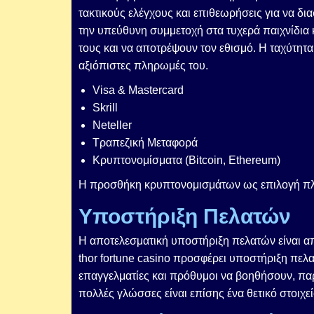
τακτικούς ελέγχους και επιθεωρήσεις για να δι
την υπεύθυνη συμμετοχή στα τυχερά παιχνίδια 
τους και να αποτρέψουν τον εθισμό. Η ταχύτητα 
αξιόπιστες πληρωμές του.
Visa & Mastercard
Skrill
Neteller
Τραπεζική Μεταφορά
Κρυπτονομίσματα (Bitcoin, Ethereum)
Η προσθήκη κρυπτονομισμάτων ως επιλογή πλη
Υποστήριξη Πελατών
Η αποτελεσματική υποστήριξη πελατών είναι απ
thor fortune casino
προσφέρει υποστήριξη πελατ
επαγγελματίες και πρόθυμοι να βοηθήσουν, πα
πολλές γλώσσες είναι επίσης ένα θετικό στοιχ