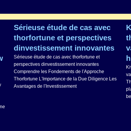
Sérieuse étude de cas avec
K
thorfortune et perspectives
t
dinvestissement innovantes
v
w
h
Sérieuse étude de cas avec thorfortune et
perspectives dinvestissement innovantes
Ki
Comprendre les Fondements de l'Approche
va
Thorfortune L'Importance de la Due Diligence Les
Th
w
Avantages de l'Investissement
pl
be
ane