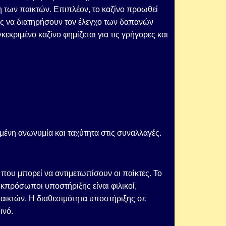
ση των παικτών. Επιπλέον, το καζίνο προωθεί
τες να διατηρήσουν τον έλεγχο των δαπανών
εκριμένο καζίνο φημίζεται για τις γρήγορες και
νη ανωνυμία και ταχύτητα στις συναλλαγές.
που μπορεί να αντιμετωπίσουν οι παίκτες. Το
κπρόσωποι υποστήριξης είναι φιλικοί,
αικτών. Η διαθεσιμότητα υποστήριξης σε
ινό.