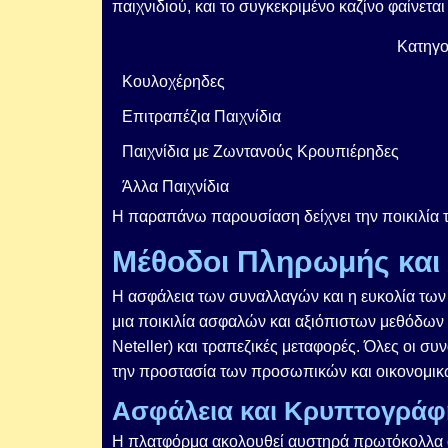
παιχνιδιού, και το συγκεκριμένο καζίνο φαίνεται
Κατηγο
Κουλοχέρηδες
Επιτραπέζια Παιχνίδια
Παιχνίδια με Ζωντανούς Κρουπιέρηδες
Άλλα Παιχνίδια
Η παραπάνω παρουσίαση δείχνει την ποικιλία τω
Μέθοδοι Πληρωμής και
Η ασφάλεια των συναλλαγών και η ευκολία των 
μια ποικιλία ασφαλών και αξιόπιστων μεθόδων π
Neteller) και τραπεζικές μεταφορές. Όλες οι σ
την προστασία των προσωπικών και οικονομικ
Ασφάλεια και Κρυπτογρά
Η πλατφόρμα ακολουθεί αυστηρά πρωτόκολλα ασφ