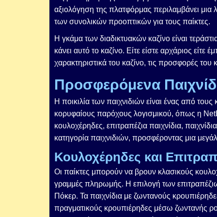
αξιολόγηση της πλατφόρμας περιλαμβάνει μια
των συνολικών προοπτικών για τους παίκτες.
Η γκάμα των διαδικτυακών καζίνο είναι τεράστι
κάνει αυτό το καζίνο. Είτε είστε αρχάριος είτε
χαρακτηριστικά του καζίνο, τις προσφορές του κ
Προσφερόμενα Παιχνίδι
Η ποικιλία των παιχνιδιών είναι ένας από τους
κορυφαίους παρόχους λογισμικού, όπως η NetEn
κουλοχέρηδες, επιτραπέζια παιχνίδια, παιχνίδι
κατηγορία παιχνιδιών, προσφέροντας μια μεγάλ
Κουλοχέρηδες και Επιτραπέ
Οι παίκτες μπορούν να βρουν κλασικούς κουλοχ
γραμμές πληρωμής. Η επιλογή των επιτραπέζιων
Πόκερ. Τα παιχνίδια με ζωντανούς κρουπιέρηδε
πραγματικούς κρουπιέρηδες μέσω ζωντανής ροής