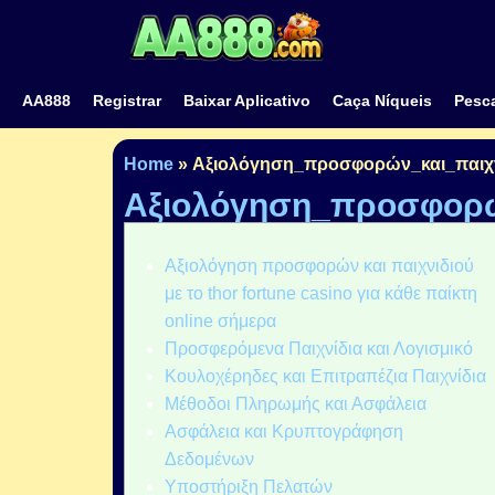
AA888
Registrar
Baixar Aplicativo
Caça Níqueis
Pesca
Home
»
Αξιολόγηση_προσφορών_και_παιχν
Αξιολόγηση_προσφορών
Αξιολόγηση προσφορών και παιχνιδιού
με το thor fortune casino για κάθε παίκτη
online σήμερα
Προσφερόμενα Παιχνίδια και Λογισμικό
Κουλοχέρηδες και Επιτραπέζια Παιχνίδια
Μέθοδοι Πληρωμής και Ασφάλεια
Ασφάλεια και Κρυπτογράφηση
Δεδομένων
Υποστήριξη Πελατών