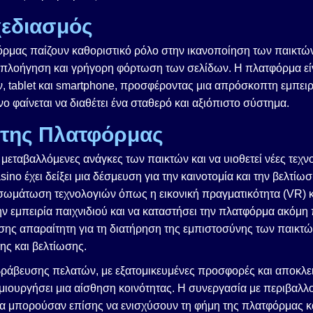
χεδιασμός
όρμας παίζουν καθοριστικό ρόλο στην ικανοποίηση των παικτώ
η πλοήγηση και γρήγορη φόρτωση των σελίδων. Η πλατφόρμα είν
tablet και smartphone, προσφέροντας μια απρόσκοπτη εμπειρί
νο φαίνεται να διαθέτει ένα σταθερό και αξιόπιστο σύστημα.
η της Πλατφόρμας
μεταβαλλόμενες ανάγκες των παικτών και να υιοθετεί νέες τεχνο
asino
έχει δείξει μια δέσμευση για την καινοτομία και την βελτί
ενσωμάτωση τεχνολογιών όπως η εικονική πραγματικότητα (VR) 
ν εμπειρία παιχνιδιού και να καταστήσει την πλατφόρμα ακόμη
σης απαραίτητη για τη διατήρηση της εμπιστοσύνης των παικτών
ης και βελτίωσης.
ράβευσης πελατών, με εξατομικευμένες προσφορές και αποκλε
μιουργήσει μια αίσθηση κοινότητας. Η συνεργασία με περιβαλλ
α μπορούσαν επίσης να ενισχύσουν τη φήμη της πλατφόρμας κα