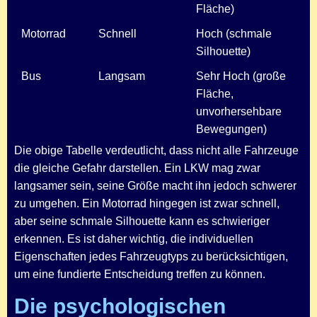
Fläche)
Motorrad
Schnell
Hoch (schmale
Silhouette)
Bus
Langsam
Sehr Hoch (große
Fläche,
unvorhersehbare
Bewegungen)
Die obige Tabelle verdeutlicht, dass nicht alle Fahrzeuge
die gleiche Gefahr darstellen. Ein LKW mag zwar
langsamer sein, seine Größe macht ihn jedoch schwerer
zu umgehen. Ein Motorrad hingegen ist zwar schnell,
aber seine schmale Silhouette kann es schwieriger
erkennen. Es ist daher wichtig, die individuellen
Eigenschaften jedes Fahrzeugtyps zu berücksichtigen,
um eine fundierte Entscheidung treffen zu können.
Die psychologischen