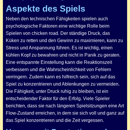
Aspekte des Spiels
Neben den technischen Fähigkeiten spielen auch
psychologische Faktoren eine wichtige Rolle beim
Spielen von
chicken road
. Der ständige Druck, das
Küken zu retten und den Gewinn zu maximieren, kann zu
Stress und Anspannung führen. Es ist wichtig, einen
kühlen Kopf zu bewahren und nicht in Panik zu geraten.
Eine entspannte Einstellung kann die Reaktionszeit
verbessern und die Wahrscheinlichkeit von Fehlern
verringern. Zudem kann es hilfreich sein, sich auf das
Spiel zu konzentrieren und Ablenkungen zu vermeiden.
Die Fähigkeit, unter Druck ruhig zu bleiben, ist ein
entscheidender Faktor für den Erfolg. Viele Spieler
berichten, dass sie nach längeren Spielsitzungen eine Art
Flow-Zustand erreichen, in dem sie sich voll und ganz auf
das Spiel konzentrieren und die Zeit vergessen.