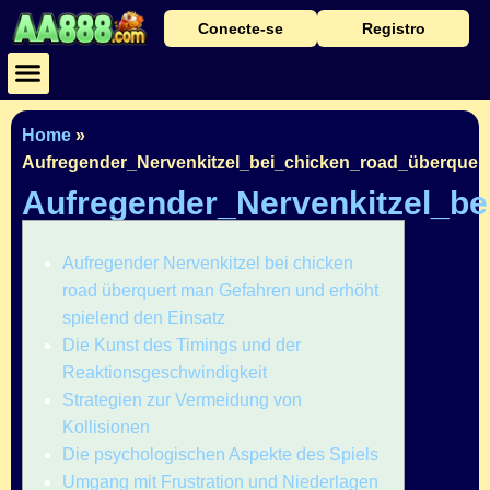
Conecte-se
Registro
Baixar Aplicativo
Caça Níqueis
Cassino Ao Vivo
Home
»
Aufregender_Nervenkitzel_bei_chicken_road_überque
Aufregender_Nervenkitzel_b
Aufregender Nervenkitzel bei chicken
road überquert man Gefahren und erhöht
spielend den Einsatz
Die Kunst des Timings und der
Reaktionsgeschwindigkeit
Strategien zur Vermeidung von
Kollisionen
Die psychologischen Aspekte des Spiels
Umgang mit Frustration und Niederlagen