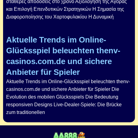
σταθερές αποδόσεις στο χρόνο Αξιολόγηση της Αγοράς
και Επιλογή Επενδυτικών Στρατηγικών Η Σημασία της
Διαφοροποίησης του Χαρτοφυλακίου Η Δυναμική
Aktuelle Trends im Online-
Glücksspiel beleuchten thenv-
casinos.com.de und sichere
Anbieter für Spieler
Aktuelle Trends im Online-Glücksspiel beleuchten thenv-
casinos.com.de und sichere Anbieter für Spieler Die
Evolution des mobilen Glücksspiels Die Bedeutung
responsiven Designs Live-Dealer-Spiele: Die Brücke
zum traditionellen