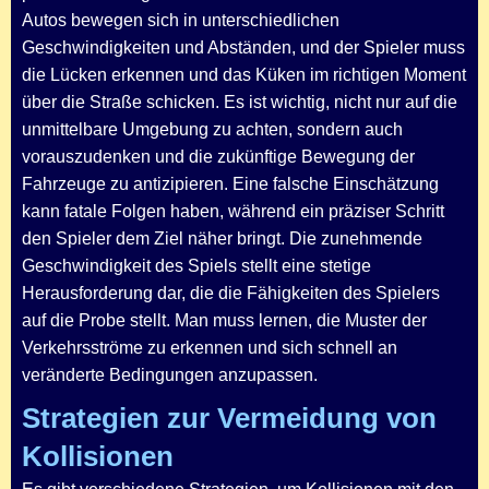
Autos bewegen sich in unterschiedlichen
Geschwindigkeiten und Abständen, und der Spieler muss
die Lücken erkennen und das Küken im richtigen Moment
über die Straße schicken. Es ist wichtig, nicht nur auf die
unmittelbare Umgebung zu achten, sondern auch
vorauszudenken und die zukünftige Bewegung der
Fahrzeuge zu antizipieren. Eine falsche Einschätzung
kann fatale Folgen haben, während ein präziser Schritt
den Spieler dem Ziel näher bringt. Die zunehmende
Geschwindigkeit des Spiels stellt eine stetige
Herausforderung dar, die die Fähigkeiten des Spielers
auf die Probe stellt. Man muss lernen, die Muster der
Verkehrsströme zu erkennen und sich schnell an
veränderte Bedingungen anzupassen.
Strategien zur Vermeidung von
Kollisionen