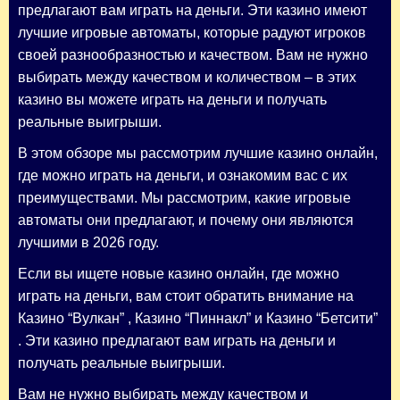
предлагают вам играть на деньги. Эти казино имеют
лучшие игровые автоматы, которые радуют игроков
своей разнообразностью и качеством. Вам не нужно
выбирать между качеством и количеством – в этих
казино вы можете играть на деньги и получать
реальные выигрыши.
В этом обзоре мы рассмотрим лучшие казино онлайн,
где можно играть на деньги, и ознакомим вас с их
преимуществами. Мы рассмотрим, какие игровые
автоматы они предлагают, и почему они являются
лучшими в 2026 году.
Если вы ищете новые казино онлайн, где можно
играть на деньги, вам стоит обратить внимание на
Казино “Вулкан” , Казино “Пиннакл” и Казино “Бетсити”
. Эти казино предлагают вам играть на деньги и
получать реальные выигрыши.
Вам не нужно выбирать между качеством и