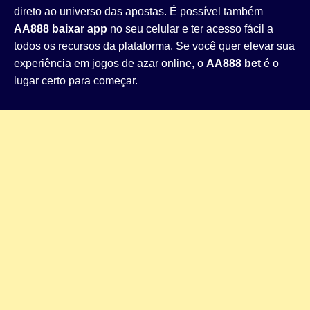
direto ao universo das apostas. É possível também
AA888 baixar app
no seu celular e ter acesso fácil a
todos os recursos da plataforma. Se você quer elevar sua
experiência em jogos de azar online, o
AA888 bet
é o
lugar certo para começar.