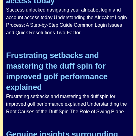
access today
Success unlocked navigating your africabet login and
account access today Understanding the Africabet Login
Process: A Step-by-Step Guide Common Login Issues
and Quick Resolutions Two-Factor
Frustrating setbacks and
mastering the duff spin for
improved golf performance
explained
Frustrating setbacks and mastering the duff spin for
improved golf performance explained Understanding the
Root Causes of the Duff Spin The Role of Swing Plane
Genuine insights surrounding