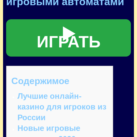
игровыми автоматами
▶️
ИГРАТЬ
Содержимое
Лучшие онлайн-
казино для игроков из
России
Новые игровые