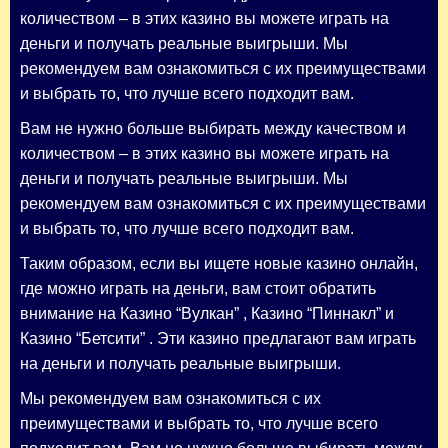
количеством – в этих казино вы можете играть на
деньги и получать реальные выигрыши. Мы
рекомендуем вам ознакомиться с их преимуществами
и выбрать то, что лучше всего подходит вам.
Вам не нужно больше выбирать между качеством и
количеством – в этих казино вы можете играть на
деньги и получать реальные выигрыши. Мы
рекомендуем вам ознакомиться с их преимуществами
и выбрать то, что лучше всего подходит вам.
Таким образом, если вы ищете новые казино онлайн,
где можно играть на деньги, вам стоит обратить
внимание на Казино “Вулкан” , Казино “Пиннакл” и
Казино “Бетсити” . Эти казино предлагают вам играть
на деньги и получать реальные выигрыши.
Мы рекомендуем вам ознакомиться с их
преимуществами и выбрать то, что лучше всего