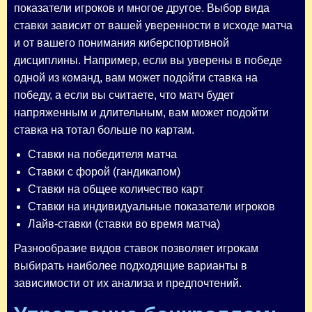
показатели игроков и многое другое. Выбор вида
ставки зависит от вашей уверенности в исходе матча
и от вашего понимания киберспортивной
дисциплины. Например, если вы уверены в победе
одной из команд, вам может подойти ставка на
победу, а если вы считаете, что матч будет
напряженным и длительным, вам может подойти
ставка на тотал больше по картам.
Ставки на победителя матча
Ставки с форой (гандикапом)
Ставки на общее количество карт
Ставки на индивидуальные показатели игроков
Лайв-ставки (ставки во время матча)
Разнообразие видов ставок позволяет игрокам
выбирать наиболее подходящие варианты в
зависимости от их анализа и предпочтений.