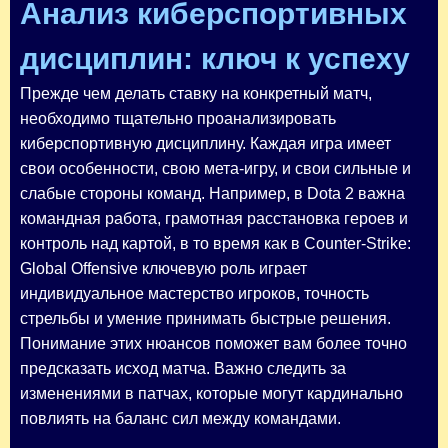
Анализ киберспортивных
дисциплин: ключ к успеху
Прежде чем делать ставку на конкретный матч,
необходимо тщательно проанализировать
киберспортивную дисциплину. Каждая игра имеет
свои особенности, свою мета-игру, и свои сильные и
слабые стороны команд. Например, в Dota 2 важна
командная работа, грамотная расстановка героев и
контроль над картой, в то время как в Counter-Strike:
Global Offensive ключевую роль играет
индивидуальное мастерство игроков, точность
стрельбы и умение принимать быстрые решения.
Понимание этих нюансов поможет вам более точно
предсказать исход матча. Важно следить за
изменениями в патчах, которые могут кардинально
повлиять на баланс сил между командами.