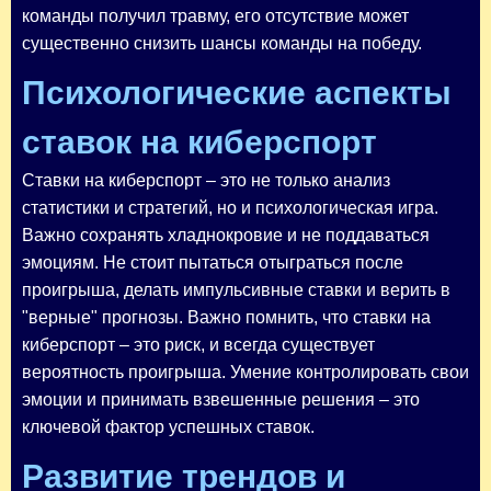
команды получил травму, его отсутствие может
существенно снизить шансы команды на победу.
Психологические аспекты
ставок на киберспорт
Ставки на киберспорт – это не только анализ
статистики и стратегий, но и психологическая игра.
Важно сохранять хладнокровие и не поддаваться
эмоциям. Не стоит пытаться отыграться после
проигрыша, делать импульсивные ставки и верить в
"верные" прогнозы. Важно помнить, что ставки на
киберспорт – это риск, и всегда существует
вероятность проигрыша. Умение контролировать свои
эмоции и принимать взвешенные решения – это
ключевой фактор успешных ставок.
Развитие трендов и