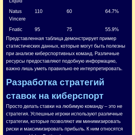
Liquid
Natus
110
60
64.7%
Vincere
Fnatic
95
75
55.9%
Представленная таблица демонстрирует пример
статистических данных, которые могут быть полезны
при анализе киберспортивных команд. Различные
ресурсы предоставляют подобную информацию,
важно лишь уметь правильно ее интерпретировать.
Разработка стратегий
ставок на киберспорт
Просто делать ставки на любимую команду – это не
стратегия. Успешные игроки используют различные
стратегии, которые позволяют им минимизировать
риски и максимизировать прибыль. К ним относятся