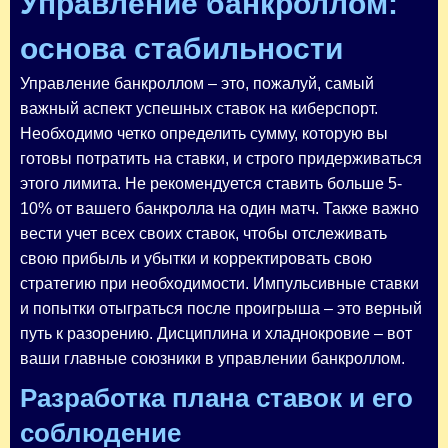
Управление банкроллом:
основа стабильности
Управление банкроллом – это, пожалуй, самый
важный аспект успешных ставок на киберспорт.
Необходимо четко определить сумму, которую вы
готовы потратить на ставки, и строго придерживаться
этого лимита. Не рекомендуется ставить больше 5-
10% от вашего банкролла на один матч. Также важно
вести учет всех своих ставок, чтобы отслеживать
свою прибыль и убытки и корректировать свою
стратегию при необходимости. Импульсивные ставки
и попытки отыграться после проигрыша – это верный
путь к разорению. Дисциплина и хладнокровие – вот
ваши главные союзники в управлении банкроллом.
Разработка плана ставок и его
соблюдение