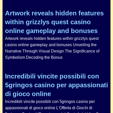
Artwork reveals hidden features
within grizzlys quest casino
online gameplay and bonuses
Artwork reveals hidden features within grizzlys quest
casino online gameplay and bonuses Unveiling the
Narrative Through Visual Design The Significance of
Symbolism Decoding the Bonus
Incredibili vincite possibili con
5gringos casino per appassionati
di gioco online
Incredibili vincite possibili con 5gringos casino per
appassionati di gioco online L'Offerta di Giochi di