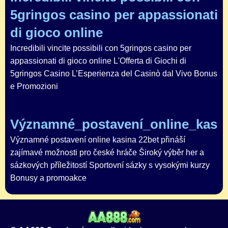
5gringos casino per appassionati
di gioco online
Incredibili vincite possibili con 5gringos casino per
appassionati di gioco online L'Offerta di Giochi di
5gringos Casino L’Esperienza del Casinò dal Vivo Bonus
e Promozioni
Významné_postavení_online_kasin
Významné postavení online kasina 22bet přináší
zajímavé možnosti pro české hráče Široký výběr her a
sázkových příležitostí Sportovní sázky s vysokými kurzy
Bonusy a promoakce