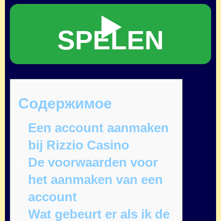
▶️
SPELEN
Содержимое
Een account aanmaken
bij Rizzio Casino
De voorwaarden voor
het aanmaken van een
account
Wat gebeurt er als ik de