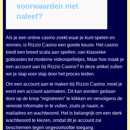
voorwaarden niet
naleef?
Als je een online casino zoekt waar je kunt spelen en
winnen, is Rizzio Casino een goede keuze. Het casino
biedt een breed scala aan spellen, van klassieke
gokkasten tot moderne videospelletjes. Maar hoe maak je
een account aan bij Rizzio Casino? In deze artikel zullen
we je stap voor stap door het proces leiden.
Om een account aan te maken bij Rizzio Casino, moet je
eerst een account aanmaken. Dit kan worden gedaan
door op de knop “registreren” te klikken en vervolgens de
vereiste informatie in te vullen, zoals je naam, e-
mailadres en wachtwoord. Het is belangrijk om een sterk
wachtwoord te kiezen, omdat dit je account zal
beschermen tegen ongeoorloofde toegang.