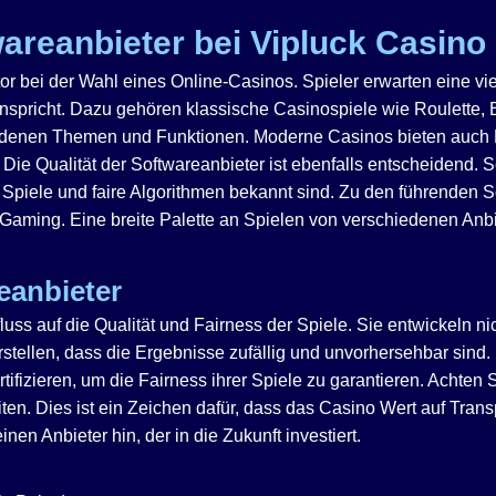
areanbieter bei Vipluck Casino
tor bei der Wahl eines Online-Casinos. Spieler erwarten eine vie
spricht. Dazu gehören klassische Casinospiele wie Roulette, 
denen Themen und Funktionen. Moderne Casinos bieten auch L
 Die Qualität der Softwareanbieter ist ebenfalls entscheidend.
 Spiele und faire Algorithmen bekannt sind. Zu den führenden 
Gaming. Eine breite Palette an Spielen von verschiedenen Anb
eanbieter
uss auf die Qualität und Fairness der Spiele. Sie entwickeln nic
erstellen, dass die Ergebnisse zufällig und unvorhersehbar sin
ifizieren, um die Fairness ihrer Spiele zu garantieren. Achten S
en. Dies ist ein Zeichen dafür, dass das Casino Wert auf Trans
en Anbieter hin, der in die Zukunft investiert.