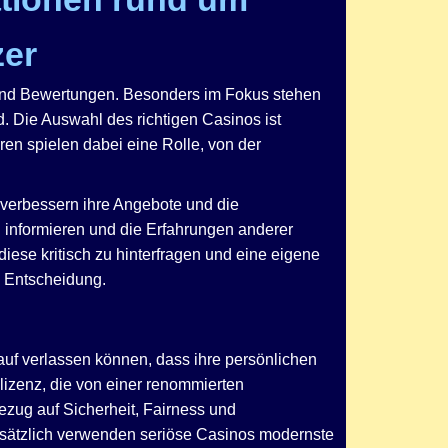
zer
rn und Bewertungen. Besonders im Fokus stehen
d. Die Auswahl des richtigen Casinos ist
ren spielen dabei eine Rolle, von der
verbessern ihre Angebote und die
u informieren und die Erfahrungen anderer
iese kritisch zu hinterfragen und eine eigene
n Entscheidung.
auf verlassen können, dass ihre persönlichen
llizenz, die von einer renommierten
ezug auf Sicherheit, Fairness und
 Zusätzlich verwenden seriöse Casinos modernste