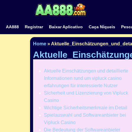
AA888
Registrar
Baixar Aplicativo
Caça Níqueis
Pesca
Home
»
Aktuelle_Einschätzungen_und_detai
Aktuelle_Einschätzung
Aktuelle Einschätzungen und detaillierte
Informationen rund um vipluck casino
erfahrungen für interessierte Nutzer
Sicherheit und Lizenzierung von Vipluck
Casino
Wichtige Sicherheitsmerkmale im Detail
Spielauswahl und Softwareanbieter bei
Vipluck Casino
Die Bedeutung der Softwareanbieter