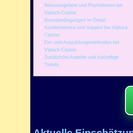
Bonusangebote und Promotionen bei
Vipluck Casino
Bonusbedingungen im Detail
Kundenservice und Support bei Vipluck
Casino
Ein- und Auszahlungsmethoden bei
Vipluck Casino
Zusätzliche Aspekte und zukünftige
Trends
Aktuelle Einschätzun