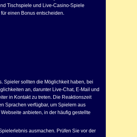
end Tischspiele und Live-Casino-Spiele
 für einen Bonus entscheiden.
. Spieler sollten die Möglichkeit haben, bei
lichkeiten an, darunter Live-Chat, E-Mail und
ter in Kontakt zu treten. Die Reaktionszeit
reren Sprachen verfügbar, um Spielern aus
ebseite anbieten, in der häufig gestellte
pielerlebnis ausmachen. Prüfen Sie vor der