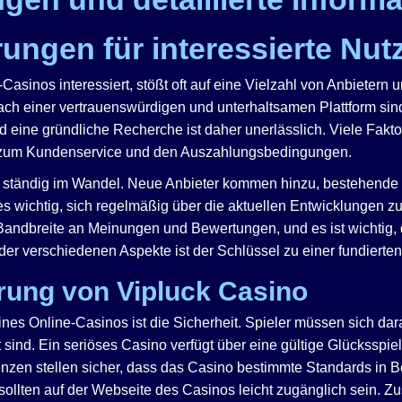
rungen für interessierte Nut
e-Casinos interessiert, stößt oft auf eine Vielzahl von Anbiete
nach einer vertrauenswürdigen und unterhaltsamen Plattform sin
nd eine gründliche Recherche ist daher unerlässlich. Viele Fakto
n zum Kundenservice und den Auszahlungsbedingungen.
d ständig im Wandel. Neue Anbieter kommen hinzu, bestehende 
 es wichtig, sich regelmäßig über die aktuellen Entwicklungen z
 Bandbreite an Meinungen und Bewertungen, und es ist wichtig, d
der verschiedenen Aspekte ist der Schlüssel zu einer fundierte
erung von Vipluck Casino
nes Online-Casinos ist die Sicherheit. Spieler müssen sich dar
sind. Ein seriöses Casino verfügt über eine gültige Glücksspie
nzen stellen sicher, dass das Casino bestimmte Standards in B
 sollten auf der Webseite des Casinos leicht zugänglich sein.