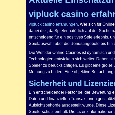
vipluck casino erfah
vipluck casino erfahrungen
. Wer sich für Onlin
dabei die
, da Spieler natürlich auf der Suche 
entscheidend für ein positives Spielerlebnis, u
Spielauswahl über die Bonusangebote bis hi
Die Welt der Online-Casinos ist dynamisch un
Technologien entwickeln sich weiter. Daher ist
Spieler zu berücksichtigen. Es gibt eine große
Meinung zu bilden. Eine objektive Betrachtung 
Sicherheit und Lizenzi
Ein entscheidender Faktor bei der Bewertung ei
Daten und finanziellen Transaktionen geschützt 
Aufsichtsbehörde ausgestellt wurde. Diese Lize
Spielerschutz einhält. Die Lizenzinformationen