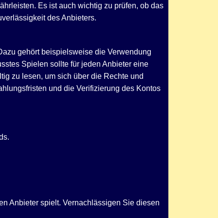
rleisten. Es ist auch wichtig zu prüfen, ob das
verlässigkeit des Anbieters.
. Dazu gehört beispielsweise die Verwendung
stes Spielen sollte für jeden Anbieter eine
ltig zu lesen, um sich über die Rechte und
hlungsfristen und die Verifizierung des Kontos
ds.
en Anbieter spielt. Vernachlässigen Sie diesen