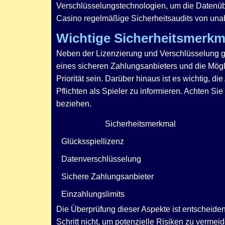
Verschlüsselungstechnologien, um die Datenüber
Casino regelmäßige Sicherheitsaudits von unabhä
Wichtige Sicherheitsmerkma
Neben der Lizenzierung und Verschlüsselung gi
eines sicheren Zahlungsanbieters und die Mögli
Priorität sein. Darüber hinaus ist es wichtig,
Pflichten als Spieler zu informieren. Achten S
beziehen.
Sicherheitsmerkmal
Glücksspiellizenz
Datenverschlüsselung
Sichere Zahlungsanbieter
Einzahlungslimits
Die Überprüfung dieser Aspekte ist entscheiden
Schritt nicht, um potenzielle Risiken zu vermeid