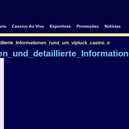
ria
Cassino Ao Vivo
Esportivas
Promoções
Notícias
llierte_Informationen_rund_um_vipluck_casino_e
en_und_detaillierte_Informati