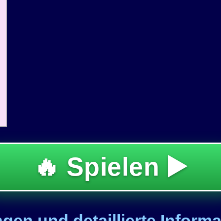
🔥 Spielen ▶️
gen und detaillierte Inform