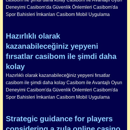
Deneyimi Casibom'da Güvenlik Önlemleri Casibom'da
Spor Bahisleri İmkanları Casibom Mobil Uygulama
Hazırlıklı olarak
kazanabileceğiniz yepyeni
fırsatlar casibom ile şimdi daha
kolay
Hazırlıklı olarak kazanabileceğiniz yepyeni fırsatlar
casibom ile şimdi daha kolay Casibom ile Avantajlı Oyun
Deneyimi Casibom'da Güvenlik Önlemleri Casibom'da
Spor Bahisleri İmkanları Casibom Mobil Uygulama
Strategic guidance for players
considering a zula online casino