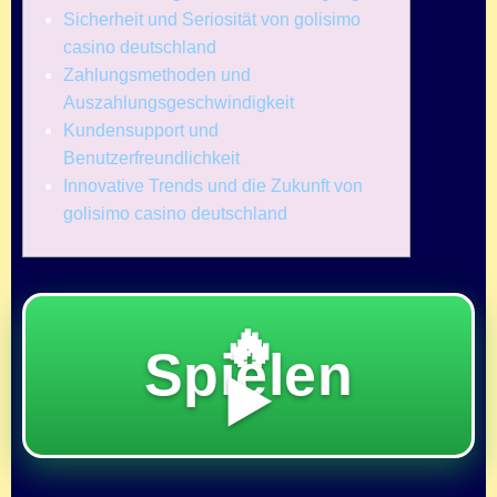
Sicherheit und Seriosität von golisimo
casino deutschland
Zahlungsmethoden und
Auszahlungsgeschwindigkeit
Kundensupport und
Benutzerfreundlichkeit
Innovative Trends und die Zukunft von
golisimo casino deutschland
🔥
Spielen
▶️