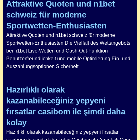
Attraktive Quoten und n1bet
schweiz für moderne
Sportwetten-Enthusiasten
Attraktive Quoten und n1bet schweiz für moderne
Sportwetten-Enthusiasten Die Vielfalt des Wettangebots
bei n1bet Live-Wetten und Cash-Out-Funktion
Benutzerfreundlichkeit und mobile Optimierung Ein- und
Auszahlungsoptionen Sicherheit
Hazırlıklı olarak
kazanabileceğiniz yepyeni
fırsatlar casibom ile şimdi daha
kolay
Hazırlıklı olarak kazanabileceğiniz yepyeni fırsatlar
casibom ile şimdi daha kolay Casibom ile Avantajlı Oyun