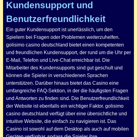
Kundensupport und
Benutzerfreundlichkeit
Ein guter Kundensupport ist unerlässlich, um den
Spielern bei Fragen oder Problemen weiterzuhelfen.
golisimo casino deutschland bietet einen kompetenten
und freundlichen Kundensupport, der rund um die Uhr per
E-Mail, Telefon und Live-Chat erreichbar ist. Die
Mitarbeiter des Kundensupports sind gut geschult und
können die Spieler in verschiedenen Sprachen
unterstützen. Darüber hinaus bietet das Casino eine
umfangreiche FAQ-Sektion, in der die häufigsten Fragen
und Antworten zu finden sind. Die Benutzerfreundlichkeit
der Website ist ebenfalls ein wichtiger Faktor. golisimo
casino deutschland verfügt über eine übersichtliche und
intuitive Website, die einfach zu navigieren ist. Das
Casino ist sowohl auf dem Desktop als auch auf mobilen
Geräten verfügbar, sodass die Spieler ihre