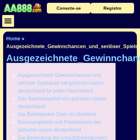
Conecte-se
Registro
Baixar Aplicativo
Caça Níqueis
Cassino Ao Vivo
Home
»
Ausgezeichnete_Gewinnchancen_und_seriöser_Spielsp
Ausgezeichnete_Gewinnchanc
Ausgezeichnete Gewinnchancen und
seriöser Spielspaß mit golisimo casino
deutschland für jeden Geschmack
Das Spieleangebot von golisimo casino
deutschland
Die Beliebtesten Slots im Überblick
Bonusangebote und Promotionen bei
golisimo casino deutschland
Die Bedeutung der Umsatzbedingungen