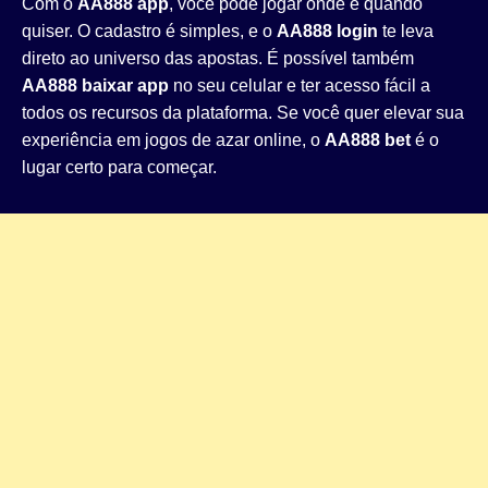
Com o
AA888 app
, você pode jogar onde e quando
quiser. O cadastro é simples, e o
AA888 login
te leva
direto ao universo das apostas. É possível também
AA888 baixar app
no seu celular e ter acesso fácil a
todos os recursos da plataforma. Se você quer elevar sua
experiência em jogos de azar online, o
AA888 bet
é o
lugar certo para começar.