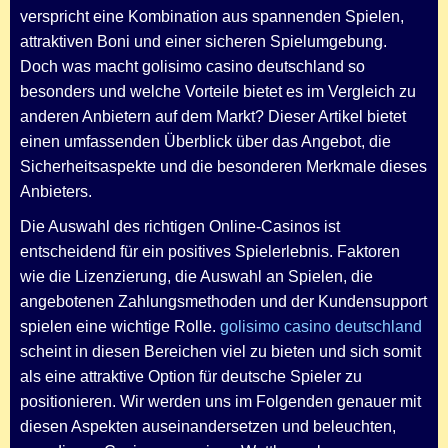
verspricht eine Kombination aus spannenden Spielen,
attraktiven Boni und einer sicheren Spielumgebung.
Doch was macht golisimo casino deutschland so
besonders und welche Vorteile bietet es im Vergleich zu
anderen Anbietern auf dem Markt? Dieser Artikel bietet
einen umfassenden Überblick über das Angebot, die
Sicherheitsaspekte und die besonderen Merkmale dieses
Anbieters.
Die Auswahl des richtigen Online-Casinos ist
entscheidend für ein positives Spielerlebnis. Faktoren
wie die Lizenzierung, die Auswahl an Spielen, die
angebotenen Zahlungsmethoden und der Kundensupport
spielen eine wichtige Rolle.
golisimo casino deutschland
scheint in diesen Bereichen viel zu bieten und sich somit
als eine attraktive Option für deutsche Spieler zu
positionieren. Wir werden uns im Folgenden genauer mit
diesen Aspekten auseinandersetzen und beleuchten,