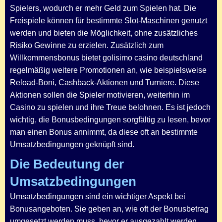
Spielers, wodurch er mehr Geld zum Spielen hat. Die
Freispiele können für bestimmte Slot-Maschinen genutzt
werden und bieten die Möglichkeit, ohne zusätzliches
Risiko Gewinne zu erzielen. Zusätzlich zum
Willkommensbonus bietet golisimo casino deutschland
regelmäßig weitere Promotionen an, wie beispielsweise
Reload-Boni, Cashback-Aktionen und Turniere. Diese
Aktionen sollen die Spieler motivieren, weiterhin im
Casino zu spielen und ihre Treue belohnen. Es ist jedoch
wichtig, die Bonusbedingungen sorgfältig zu lesen, bevor
man einen Bonus annimmt, da diese oft an bestimmte
Umsatzbedingungen geknüpft sind.
Die Bedeutung der
Umsatzbedingungen
Umsatzbedingungen sind ein wichtiger Aspekt bei
Bonusangeboten. Sie geben an, wie oft der Bonusbetrag
umgesetzt werden muss, bevor er ausgezahlt werden