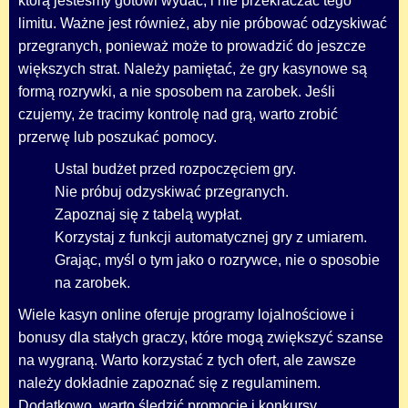
którą jesteśmy gotowi wydać, i nie przekraczać tego
limitu. Ważne jest również, aby nie próbować odzyskiwać
przegranych, ponieważ może to prowadzić do jeszcze
większych strat. Należy pamiętać, że gry kasynowe są
formą rozrywki, a nie sposobem na zarobek. Jeśli
czujemy, że tracimy kontrolę nad grą, warto zrobić
przerwę lub poszukać pomocy.
Ustal budżet przed rozpoczęciem gry.
Nie próbuj odzyskiwać przegranych.
Zapoznaj się z tabelą wypłat.
Korzystaj z funkcji automatycznej gry z umiarem.
Grając, myśl o tym jako o rozrywce, nie o sposobie
na zarobek.
Wiele kasyn online oferuje programy lojalnościowe i
bonusy dla stałych graczy, które mogą zwiększyć szanse
na wygraną. Warto korzystać z tych ofert, ale zawsze
należy dokładnie zapoznać się z regulaminem.
Dodatkowo, warto śledzić promocje i konkursy