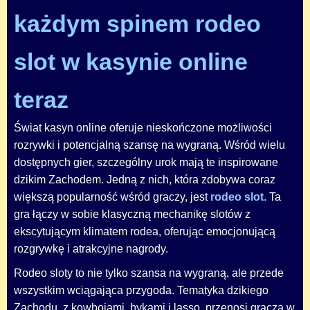
każdym spinem rodeo
slot w kasynie online
teraz
Świat kasyn online oferuje nieskończone możliwości
rozrywki i potencjalną szansę na wygraną. Wśród wielu
dostępnych gier, szczególny urok mają te inspirowane
dzikim Zachodem. Jedną z nich, która zdobywa coraz
większą popularność wśród graczy, jest
rodeo slot
. Ta
gra łączy w sobie klasyczną mechanikę slotów z
ekscytującym klimatem rodea, oferując emocjonującą
rozgrywkę i atrakcyjne nagrody.
Rodeo sloty to nie tylko szansa na wygraną, ale przede
wszystkim wciągająca przygoda. Tematyka dzikiego
Zachodu, z kowbojami, bykami i lasso, przenosi gracza w