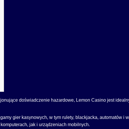
cjonujące doświadczenie hazardowe, Lemon Casino jest idealnym
amy gier kasynowych, w tym rulety, blackjacka, automatów i w
komputerach, jak i urządzeniach mobilnych.