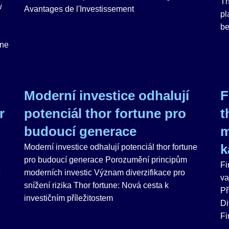
Th
w
Avantages de l'Investissement
pl
be
ane
Moderní investice odhalují
F
r
potenciál thor fortune pro
t
budoucí generace
m
k
Moderní investice odhalují potenciál thor fortune
pro budoucí generace Porozumění principům
Fi
e
moderních investic Význam diverzifikace pro
va
snížení rizika Thor fortune: Nová cesta k
Př
investičním příležitostem
Di
Fi