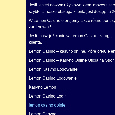
Jeśli jesteś nowym użytkownikiem, możesz zareje
szybki, a nasze obsługa klienta jest dostępna
W Lemon Casino oferujemy także różne bonusy
zaoferować!
Jeśli masz już konto w Lemon Casino, zaloguj si
klienta.
Lemon Casino – kasyno online, które oferuje em
Lemon Casino – Kasyno Online Oficjalna Stro
Lemon Kasyno Logowanie
Lemon Casino Logowanie
Kasyno Lemon
Lemon Casino Login
lemon casino opinie
Lemon Casyno