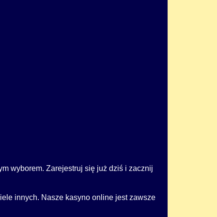
 wyborem. Zarejestruj się już dziś i zacznij
iele innych. Nasze kasyno online jest zawsze