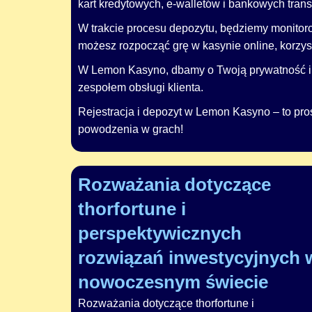
kart kredytowych, e-walletów i bankowych trans
W trakcie procesu depozytu, będziemy monitoro
możesz rozpocząć grę w kasynie online, korzyst
W Lemon Kasyno, dbamy o Twoją prywatność i be
zespołem obsługi klienta.
Rejestracja i depozyt w Lemon Kasyno – to pro
powodzenia w grach!
Rozważania dotyczące
thorfortune i
perspektywicznych
rozwiązań inwestycyjnych 
nowoczesnym świecie
Rozważania dotyczące thorfortune i