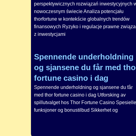
perspektywicznych rozwiązań inwestycyjnych 
nowoczesnym świecie Analiza potencjału
thorfortune w kontekście globalnych trendów
finansowych Ryzyko i regulacje prawne związ
z inwestycjami
Spennende underholdning
og sjansene du får med tho
fortune casino i dag
Spennende underholdning og sjansene du får
med thor fortune casino i dag Utforsking av
spillutvalget hos Thor Fortune Casino Spesiell
funksjoner og bonustilbud Sikkerhet og