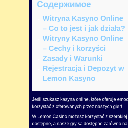
Содержимое
Witryna Kasyno Online
– Co to jest i jak działa?
Witryny Kasyno Online
– Cechy i korzyści
Zasady i Warunki
Rejestracja i Depozyt w
Lemon Kasyno
Jeśli szukasz kasyna online, które oferuje emo
korzystać z oferowanych przez naszych gier!
W Lemon Casino możesz korzystać z szerokiej g
dostępne, a nasze gry są dostępne zarówno na 