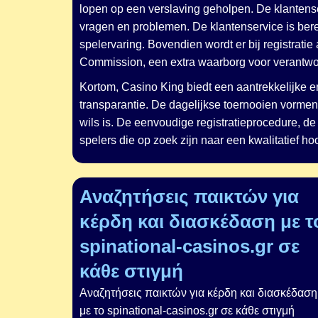
lopen op een verslaving geholpen. De klantense
vragen en problemen. De klantenservice is bereik
spelervaring. Bovendien wordt er bij registrati
Commission, een extra waarborg voor verantwo
Kortom, Casino King biedt een aantrekkelijke en
transparantie. De dagelijkse toernooien vormen 
wils is. De eenvoudige registratieprocedure, 
spelers die op zoek zijn naar een kwalitatief h
Αναζητήσεις παικτών για
κέρδη και διασκέδαση με τ
spinational-casinos.gr σε
κάθε στιγμή
Αναζητήσεις παικτών για κέρδη και διασκέδαση
με το spinational-casinos.gr σε κάθε στιγμή