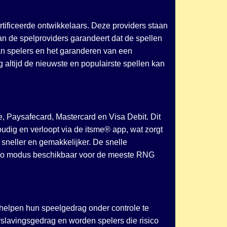
ificeerde ontwikkelaars. Deze providers staan
an de spelproviders garandeert dat de spellen
van spelers en het garanderen van een
ltijd de nieuwste en populairste spellen kan
 Paysafecard, Mastercard en Visa Debit. Dit
udig en verloopt via de itsme® app, wat zorgt
g sneller en gemakkelijker. De snelle
 demo modus beschikbaar voor de meeste RNG
 helpen hun speelgedrag onder controle te
verslavingsgedrag en worden spelers die risico