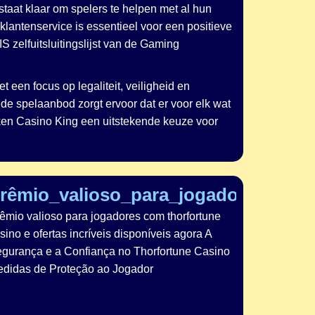
taat klaar om spelers te helpen met al hun
 klantenservice is essentieel voor een positieve
S zelfuitsluitingslijst van de Gaming
 een focus op legaliteit, veiligheid en
ede spelaanbod zorgt ervoor dat er voor elk wat
ken Casino King een uitstekende keuze voor
rêmio_valioso_para_jogadores_com_
êmio valioso para jogadores com thorfortune
sino e ofertas incríveis disponíveis agora A
gurança e a Confiança no Thorfortune Casino
didas de Proteção ao Jogador