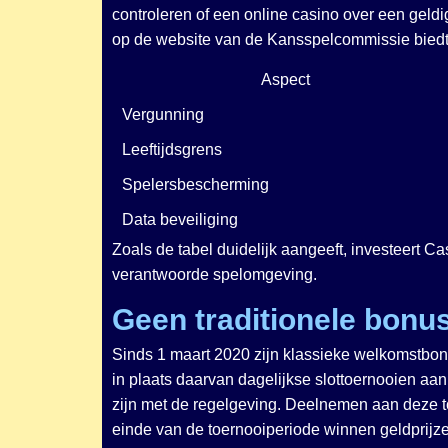
controleren of een online casino over een geld
op de website van de Kansspelcommissie biedt hi
Aspect
Vergunning
Leeftijdsgrens
Spelersbescherming
Data beveiliging
Zoals de tabel duidelijk aangeeft, investeert C
verantwoorde spelomgeving.
Geen traditionele bonu
Sinds 1 maart 2020 zijn klassieke welkomstbon
in plaats daarvan dagelijkse slottoernooien aan
zijn met de regelgeving. Deelnemen aan deze to
einde van de toernooiperiode winnen geldprijzen