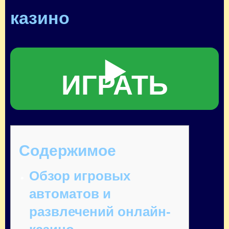
казино
▶️
ИГРАТЬ
Содержимое
Обзор игровых
автоматов и
развлечений онлайн-