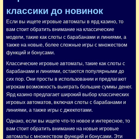
классики до новинок
Если вы ищете игровые автоматы в ярд казино, то
вам стоит обратить внимание на классические
модели, такие как слоты с барабанами и линиями, а
также на новые, более сложные игры с множеством
функций и бонусами.
Классические игровые автоматы, такие как слоты с
барабанами и линиями, остаются популярными до
сих пор. Они просты в использовании и предлагают
игрокам возможность выиграть большие суммы денег.
Ярд казино предлагает широкий выбор классических
игровых автоматов, включая слоты с барабанами и
линиями, а также игры с джекпотами.
Однако, если вы ищете что-то новое и интересное, то
вам стоит обратить внимание на новые игровые
автоматы с множеством функций и бонусами. Эти