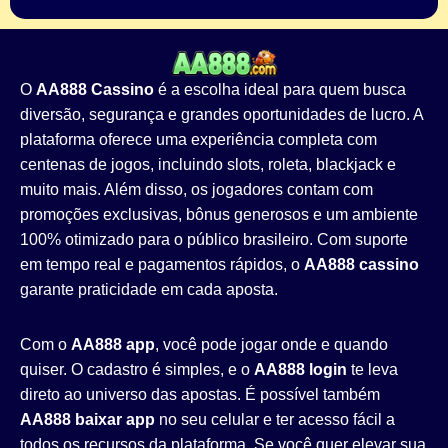
O
AA888 Cassino
é a escolha ideal para quem busca
diversão, segurança e grandes oportunidades de lucro. A
plataforma oferece uma experiência completa com
centenas de jogos, incluindo slots, roleta, blackjack e
muito mais. Além disso, os jogadores contam com
promoções exclusivas, bônus generosos e um ambiente
100% otimizado para o público brasileiro. Com suporte
em tempo real e pagamentos rápidos, o
AA888 cassino
garante praticidade em cada aposta.
Com o
AA888 app
, você pode jogar onde e quando
quiser. O cadastro é simples, e o
AA888 login
te leva
direto ao universo das apostas. É possível também
AA888 baixar app
no seu celular e ter acesso fácil a
todos os recursos da plataforma. Se você quer elevar sua