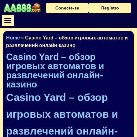
Conecte-se
Registro
Baixar Aplicativo
Caça Níqueis
Cassino Ao Vivo
Home
»
Casino Yard – обзор игровых автоматов и
развлечений онлайн-казино
Casino Yard – обзор
игровых автоматов и
развлечений онлайн-
казино
Casino Yard – обзор
игровых автоматов и
развлечений онлайн-