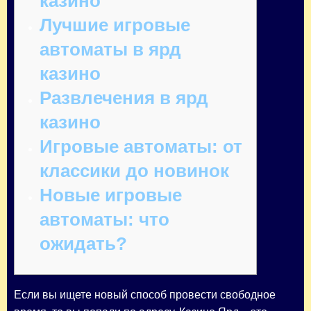
казино
Лучшие игровые
автоматы в ярд
казино
Развлечения в ярд
казино
Игровые автоматы: от
классики до новинок
Новые игровые
автоматы: что
ожидать?
Если вы ищете новый способ провести свободное