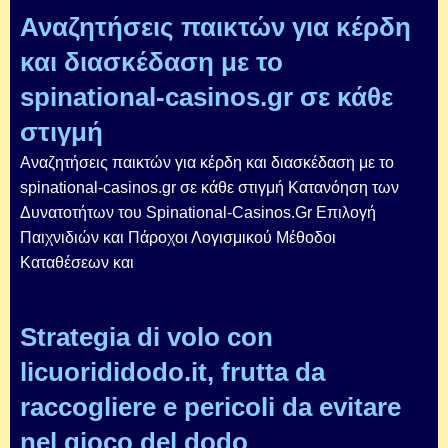
Αναζητήσεις παικτών για κέρδη
και διασκέδαση με το
spinational-casinos.gr σε κάθε
στιγμή
Αναζητήσεις παικτών για κέρδη και διασκέδαση με το
spinational-casinos.gr σε κάθε στιγμή Κατανόηση των
Δυνατοτήτων του Spinational-Casinos.Gr Επιλογή
Παιχνιδιών και Πάροχοι Λογισμικού Μέθοδοι
Καταθέσεων και
Strategia di volo con
licuorididodo.it, frutta da
raccogliere e pericoli da evitare
nel gioco del dodo