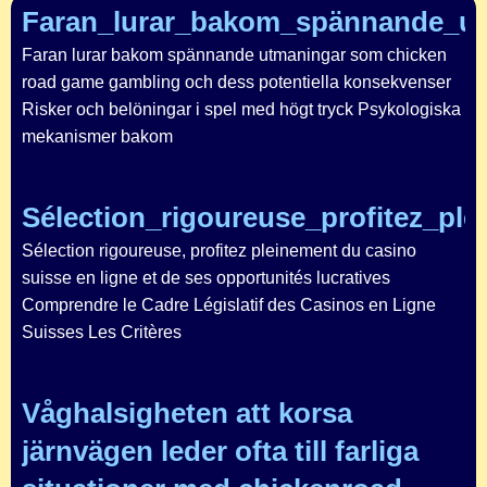
Faran_lurar_bakom_spännande_u
Faran lurar bakom spännande utmaningar som chicken
road game gambling och dess potentiella konsekvenser
Risker och belöningar i spel med högt tryck Psykologiska
mekanismer bakom
Sélection_rigoureuse_profitez_pl
Sélection rigoureuse, profitez pleinement du casino
suisse en ligne et de ses opportunités lucratives
Comprendre le Cadre Législatif des Casinos en Ligne
Suisses Les Critères
Våghalsigheten att korsa
järnvägen leder ofta till farliga