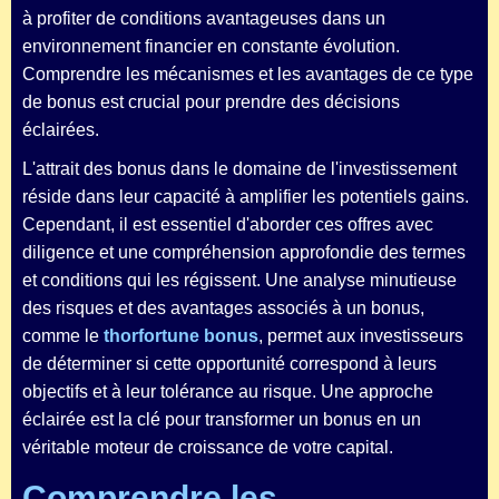
à profiter de conditions avantageuses dans un
environnement financier en constante évolution.
Comprendre les mécanismes et les avantages de ce type
de bonus est crucial pour prendre des décisions
éclairées.
L'attrait des bonus dans le domaine de l'investissement
réside dans leur capacité à amplifier les potentiels gains.
Cependant, il est essentiel d'aborder ces offres avec
diligence et une compréhension approfondie des termes
et conditions qui les régissent. Une analyse minutieuse
des risques et des avantages associés à un bonus,
comme le
thorfortune bonus
, permet aux investisseurs
de déterminer si cette opportunité correspond à leurs
objectifs et à leur tolérance au risque. Une approche
éclairée est la clé pour transformer un bonus en un
véritable moteur de croissance de votre capital.
Comprendre les