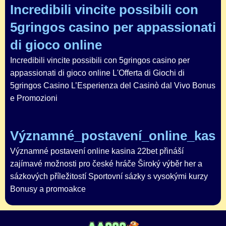
Incredibili vincite possibili con
5gringos casino per appassionati
di gioco online
Incredibili vincite possibili con 5gringos casino per
appassionati di gioco online L'Offerta di Giochi di
5gringos Casino L’Esperienza del Casinò dal Vivo Bonus
e Promozioni
Významné_postavení_online_kasin
Významné postavení online kasina 22bet přináší
zajímavé možnosti pro české hráče Široký výběr her a
sázkových příležitostí Sportovní sázky s vysokými kurzy
Bonusy a promoakce