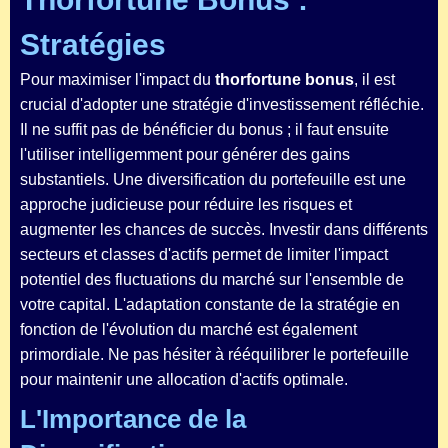
Stratégies
Pour maximiser l'impact du
thorfortune bonus
, il est
crucial d'adopter une stratégie d'investissement réfléchie.
Il ne suffit pas de bénéficier du bonus ; il faut ensuite
l'utiliser intelligemment pour générer des gains
substantiels. Une diversification du portefeuille est une
approche judicieuse pour réduire les risques et
augmenter les chances de succès. Investir dans différents
secteurs et classes d'actifs permet de limiter l'impact
potentiel des fluctuations du marché sur l'ensemble de
votre capital. L'adaptation constante de la stratégie en
fonction de l'évolution du marché est également
primordiale. Ne pas hésiter à rééquilibrer le portefeuille
pour maintenir une allocation d'actifs optimale.
L'Importance de la