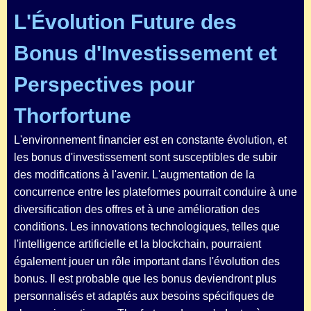
L'Évolution Future des
Bonus d'Investissement et
Perspectives pour
Thorfortune
L'environnement financier est en constante évolution, et
les bonus d'investissement sont susceptibles de subir
des modifications à l'avenir. L'augmentation de la
concurrence entre les plateformes pourrait conduire à une
diversification des offres et à une amélioration des
conditions. Les innovations technologiques, telles que
l'intelligence artificielle et la blockchain, pourraient
également jouer un rôle important dans l'évolution des
bonus. Il est probable que les bonus deviendront plus
personnalisés et adaptés aux besoins spécifiques de