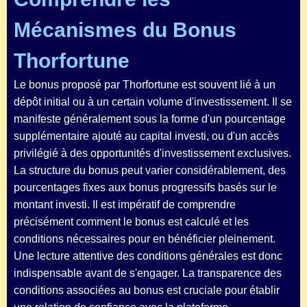
Mécanismes du Bonus
Thorfortune
Le bonus proposé par Thorfortune est souvent lié à un
dépôt initial ou à un certain volume d'investissement. Il se
manifeste généralement sous la forme d'un pourcentage
supplémentaire ajouté au capital investi, ou d'un accès
privilégié à des opportunités d'investissement exclusives.
La structure du bonus peut varier considérablement, des
pourcentages fixes aux bonus progressifs basés sur le
montant investi. Il est impératif de comprendre
précisément comment le bonus est calculé et les
conditions nécessaires pour en bénéficier pleinement.
Une lecture attentive des conditions générales est donc
indispensable avant de s'engager. La transparence des
conditions associées au bonus est cruciale pour établir