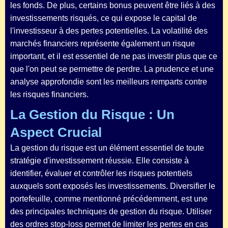
les fonds. De plus, certains bonus peuvent être liés à des
investissements risqués, ce qui expose le capital de
l'investisseur à des pertes potentielles. La volatilité des
marchés financiers représente également un risque
important, et il est essentiel de ne pas investir plus que ce
que l'on peut se permettre de perdre. La prudence et une
analyse approfondie sont les meilleurs remparts contre
les risques financiers.
La Gestion du Risque : Un
Aspect Crucial
La gestion du risque est un élément essentiel de toute
stratégie d'investissement réussie. Elle consiste à
identifier, évaluer et contrôler les risques potentiels
auxquels sont exposés les investissements. Diversifier le
portefeuille, comme mentionné précédemment, est une
des principales techniques de gestion du risque. Utiliser
des ordres stop-loss permet de limiter les pertes en cas