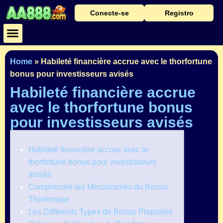
Conecte-se
Registro
Baixar Aplicativo
Caça Níqueis
Cassino Ao Vivo
Home
»
Habileté financière accrue avec le thorfortune
bonus pour investisseurs avisés
Habileté financière accrue
avec le thorfortune bonus
pour investisseurs avisés
Habileté financière accrue avec le
thorfortune bonus pour investisseurs
avisés
Comprendre les Mécanismes du Bonus
Thorfortune
Les Différents Types de Bonus Proposés