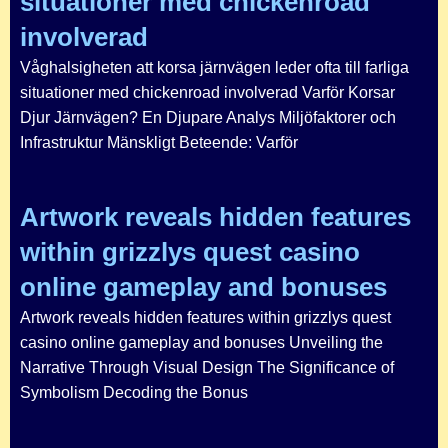
situationer med chickenroad
involverad
Våghalsigheten att korsa järnvägen leder ofta till farliga
situationer med chickenroad involverad Varför Korsar
Djur Järnvägen? En Djupare Analys Miljöfaktorer och
Infrastruktur Mänskligt Beteende: Varför
Artwork reveals hidden features
within grizzlys quest casino
online gameplay and bonuses
Artwork reveals hidden features within grizzlys quest
casino online gameplay and bonuses Unveiling the
Narrative Through Visual Design The Significance of
Symbolism Decoding the Bonus