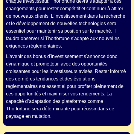
chaque investisseur. Thorfortune devra s'adapter à ces
changements pour rester compétitif et continuer à attirer
de nouveaux clients. L'investissement dans la recherche
et le développement de nouvelles technologies sera
essentiel pour maintenir sa position sur le marché. Il
faudra observer si Thorfortune s'adapte aux nouvelles
exigences réglementaires.
L'avenir des bonus d'investissement s'annonce donc
dynamique et prometteur, avec des opportunités
croissantes pour les investisseurs avisés. Rester informé
des dernières tendances et des évolutions
réglementaires est essentiel pour profiter pleinement de
ces opportunités et maximiser vos rendements. La
capacité d’adaptation des plateformes comme
Thorfortune sera déterminante pour réussir dans ce
paysage en mutation.