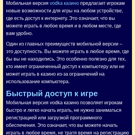
Мобильная версия
vodka казино
предлагает игрокам
новые возможности для игры на любом устройстве,
где есть доступ к интернету. Это означает, что вы
можете играть в любое время и в любом месте, где
вам удобно.
Один из главных преимуществ мобильной версии –
это доступность. Вы можете играть в любое время, где
бы вы не находились. Это особенно полезно для тех,
кто имеет ограниченный доступ к компьютеру или не
может играть в казино из-за ограничений на
использование компьютера.
Быстрый доступ к игре
Мобильная версия vodka казино позволяет игрокам
быстро и легко начать играть, не нужно заниматься
регистрацией или загрузкой программного
обеспечения. Это означает, что вы можете начать
играть в любое время, не тратя время на регистрацию