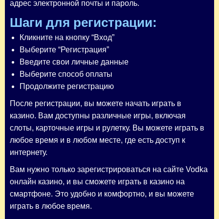
адрес электронной почты и пароль.
Шаги для регистрации:
Кликните на кнопку “Вход”
Выберите “Регистрация”
Введите свои личные данные
Выберите способ оплаты
Продолжите регистрацию
После регистрации, вы можете начать играть в
казино. Вам доступны различные игры, включая
слоты, карточные игры и рулетку. Вы можете играть в
любое время и в любом месте, где есть доступ к
интернету.
Вам нужно только зарегистрироваться на сайте Vodka
онлайн казино, и вы сможете играть в казино на
смартфоне. Это удобно и комфортно, и вы можете
играть в любое время.