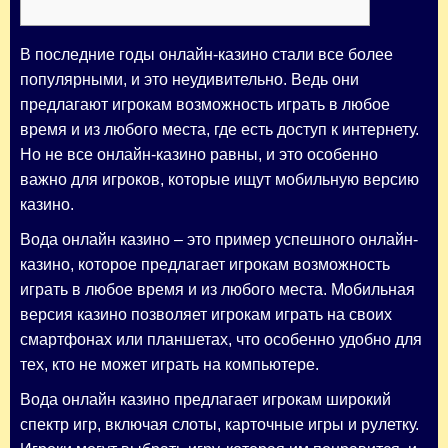
В последние годы онлайн-казино стали все более
популярными, и это неудивительно. Ведь они
предлагают игрокам возможность играть в любое
время и из любого места, где есть доступ к интернету.
Но не все онлайн-казино равны, и это особенно
важно для игроков, которые ищут мобильную версию
казино.
Вода онлайн казино – это пример успешного онлайн-
казино, которое предлагает игрокам возможность
играть в любое время и из любого места. Мобильная
версия казино позволяет игрокам играть на своих
смартфонах или планшетах, что особенно удобно для
тех, кто не может играть на компьютере.
Вода онлайн казино предлагает игрокам широкий
спектр игр, включая слоты, карточные игры и рулетку.