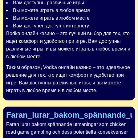
Вам доступны различные игры
Вы можете играть в любое время
Вы можете играть в любом месте
Вам доступен доступ к интернету
Вodka онлайн казино – это лучший выбор для тех, кто
ищет комфорт и удобство при игре. Вам доступны
различные игры, и вы можете играть в любое время и
в любом месте.
Таким образом, Vodka онлайн казино – это идеальное
решение для тех, кто ищет комфорт и удобство при
игре. Вам доступны различные игры, и вы можете
играть в любое время и в любом месте.
Faran_lurar_bakom_spännande_u
Faran lurar bakom spännande utmaningar som chicken
road game gambling och dess potentiella konsekvenser