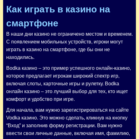
Как играть в казино на
смартфоне
В наши дни казино не ограничено местом и временем.
С появлением мобильных устройств, игроки могут
играть в казино на смартфоне, где бы они не
находились.
Вodka казино – это пример успешного онлайн-казино,
которое предлагает игрокам широкий спектр игр,
включая слоты, карточные игры и рулетку. Вodka
онлайн казино – это лучший выбор для тех, кто ищет
комфорт и удобство при игре.
Для начала, вам нужно зарегистрироваться на сайте
Vodka казино. Это можно сделать, кликнув на кнопку
“Вход” и заполнив форму регистрации. Вам нужно
ввести свои личные данные, включая имя, фамилию,