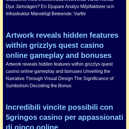
Djur Järnvägen? En Djupare Analys Miljöfaktorer och
Infrastruktur Mänskligt Beteende: Varför
Artwork reveals hidden features
within grizzlys quest casino
online gameplay and bonuses
Artwork reveals hidden features within grizzlys quest
casino online gameplay and bonuses Unveiling the
Narrative Through Visual Design The Significance of
Symbolism Decoding the Bonus
Incredibili vincite possibili con
5gringos casino per appassionati
di gioco online