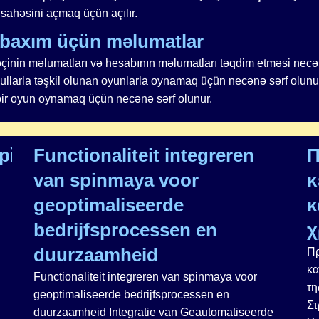
sahəsini açmaq üçün açılır.
 baxım üçün məlumatlar
çinin məlumatları və hesabının məlumatları təqdim etməsi necən
llarla təşkil olunan oyunlarla oynamaq üçün necənə sərf olunur
 bir oyun oynamaq üçün necənə sərf olunur.
ři_hře_plinko_game_nabízí_vzrušují
Functionaliteit integreren
Π
van spinmaya voor
κ
geoptimaliseerde
κ
bedrijfsprocessen en
χ
duurzaamheid
Πρ
κα
Functionaliteit integreren van spinmaya voor
τη
geoptimaliseerde bedrijfsprocessen en
Στ
duurzaamheid Integratie van Geautomatiseerde