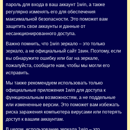
пароль для входа в ваш аккаунт 1win, а также
регулярно изменять его для обеспечения
максимальной безопасности. Это поможет вам
защитить свои аккаунты и данные от
несанкционированного доступа.
Важно помнить, что 1win зеркало – это только
зеркало, а не официальный сайт 1вин. Поэтому, если
вы обнаружите ошибку или баг на зеркале,
пожалуйста, сообщите нам, чтобы мы могли его
исправить.
Мы также рекомендуем использовать только
официальные приложения 1win для доступа к
функциональным возможностям, а не поддельные
или измененные версии. Это поможет вам избежать
риска заражения компьютера вирусами или потерять
доступ к вашим аккаунтам.
В целом, использование зеркала 1win – это