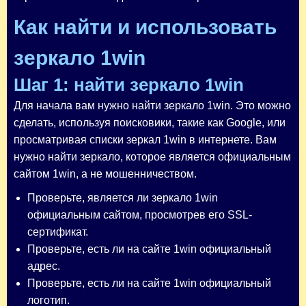
Как найти и использовать
зеркало 1win
Шаг 1: найти зеркало 1win
Для начала вам нужно найти зеркало 1win. Это можно
сделать, используя поисковики, такие как Google, или
просматривая списки зеркал 1win в интернете. Вам
нужно найти зеркало, которое является официальным
сайтом 1win, а не мошенничеством.
Проверьте, является ли зеркало 1win
официальным сайтом, просмотрев его SSL-
сертификат.
Проверьте, есть ли на сайте 1win официальный
адрес.
Проверьте, есть ли на сайте 1win официальный
логотип.