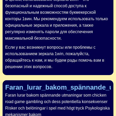
безопасный и надежный способ доступа к
функциональным возможностям букмекерской
конторы 1вин. Мы рекомендуем использовать только
официальные зеркала и приложения, а также
регулярно изменять пароли для обеспечения
максимальной безопасности.
Если у вас возникнут вопросы или проблемы с
использованием зеркала 1win, пожалуйста,
обращайтесь к нам, и мы будем рады помочь вам в
решении этих вопросов.
Faran_lurar_bakom_spännande_u
Faran lurar bakom spännande utmaningar som chicken
road game gambling och dess potentiella konsekvenser
Risker och belöningar i spel med högt tryck Psykologiska
mekanismer bakom