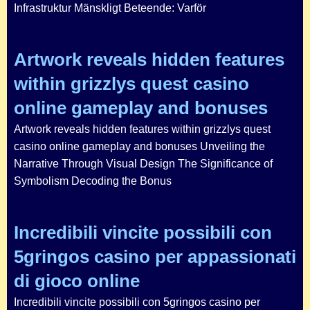
Infrastruktur Mänskligt Beteende: Varför
Artwork reveals hidden features
within grizzlys quest casino
online gameplay and bonuses
Artwork reveals hidden features within grizzlys quest
casino online gameplay and bonuses Unveiling the
Narrative Through Visual Design The Significance of
Symbolism Decoding the Bonus
Incredibili vincite possibili con
5gringos casino per appassionati
di gioco online
Incredibili vincite possibili con 5gringos casino per