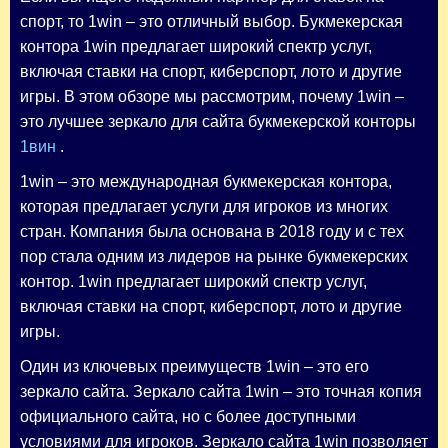
спорт, то 1win – это отличный выбор. Букмекерская
контора 1win предлагает широкий спектр услуг,
включая ставки на спорт, киберспорт, лото и другие
игры. В этом обзоре мы рассмотрим, почему 1win –
это лучшее зеркало для сайта букмекерской конторы
1вин
.
1win – это международная букмекерская контора,
которая предлагает услуги для игроков из многих
стран. Компания была основана в 2018 году и с тех
пор стала одним из лидеров на рынке букмекерских
контор. 1win предлагает широкий спектр услуг,
включая ставки на спорт, киберспорт, лото и другие
игры.
Один из ключевых преимуществ 1win – это его
зеркало сайта. Зеркало сайта 1win – это точная копия
официального сайта, но с более доступными
условиями для игроков. Зеркало сайта 1win позволяет