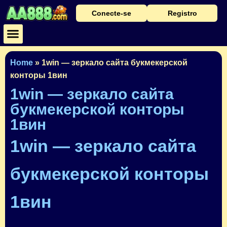
Conecte-se
Registro
Baixar Aplicativo
Caça Níqueis
Cassino Ao Vivo
Home
»
1win — зеркало сайта букмекерской
конторы 1вин
1win — зеркало сайта
букмекерской конторы
1вин
1win — зеркало сайта
букмекерской конторы
1вин