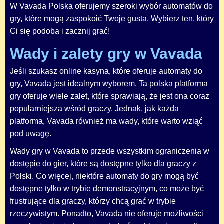
W Vavada Polska oferujemy szeroki wybór automatów do
gry, które mogą zaspokoić Twoje gusta. Wybierz ten, który
Ci się podoba i zacznij grać!
Wady i zalety gry w Vavada
Jeśli szukasz online kasyna, które oferuje automaty do
gry, Vavada jest idealnym wyborem. Ta polska platforma
gry oferuje wiele zalet, które sprawiają, że jest ona coraz
popularniejsza wśród graczy. Jednak, jak każda
platforma, Vavada również ma wady, które warto wziąć
pod uwagę.
Wady gry w Vavada to przede wszystkim ograniczenia w
dostępie do gier, które są dostępne tylko dla graczy z
Polski. Co więcej, niektóre automaty do gry mogą być
dostępne tylko w trybie demonstracyjnym, co może być
frustrujące dla graczy, którzy chcą grać w trybie
rzeczywistym. Ponadto, Vavada nie oferuje możliwości