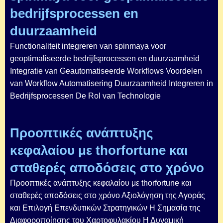
bedrijfsprocessen en
duurzaamheid
Functionaliteit integreren van spinmaya voor
geoptimaliseerde bedrijfsprocessen en duurzaamheid
Integratie van Geautomatiseerde Workflows Voordelen
van Workflow Automatisering Duurzaamheid Integreren in
Bedrijfsprocessen De Rol van Technologie
Προοπτικές ανάπτυξης
κεφαλαίου με thorfortune και
σταθερές αποδόσεις στο χρόνο
Προοπτικές ανάπτυξης κεφαλαίου με thorfortune και
σταθερές αποδόσεις στο χρόνο Αξιολόγηση της Αγοράς
και Επιλογή Επενδυτικών Στρατηγικών Η Σημασία της
Διαφοροποίησης του Χαρτοφυλακίου Η Δυναμική