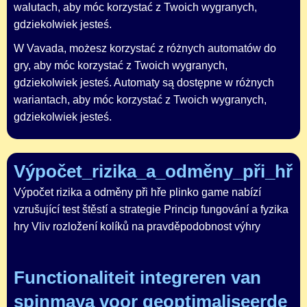
walutach, aby móc korzystać z Twoich wygranych,
gdziekolwiek jesteś.
W Vavada, możesz korzystać z różnych automatów do
gry, aby móc korzystać z Twoich wygranych,
gdziekolwiek jesteś. Automaty są dostępne w różnych
wariantach, aby móc korzystać z Twoich wygranych,
gdziekolwiek jesteś.
Výpočet_rizika_a_odměny_při_hře_
Výpočet rizika a odměny při hře plinko game nabízí
vzrušující test štěstí a strategie Princip fungování a fyzika
hry Vliv rozložení kolíků na pravděpodobnost výhry
Functionaliteit integreren van
spinmaya voor geoptimaliseerde