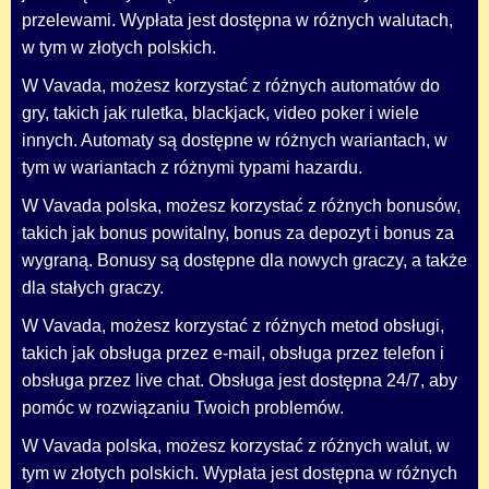
przelewami. Wypłata jest dostępna w różnych walutach,
w tym w złotych polskich.
W Vavada, możesz korzystać z różnych automatów do
gry, takich jak ruletka, blackjack, video poker i wiele
innych. Automaty są dostępne w różnych wariantach, w
tym w wariantach z różnymi typami hazardu.
W Vavada polska, możesz korzystać z różnych bonusów,
takich jak bonus powitalny, bonus za depozyt i bonus za
wygraną. Bonusy są dostępne dla nowych graczy, a także
dla stałych graczy.
W Vavada, możesz korzystać z różnych metod obsługi,
takich jak obsługa przez e-mail, obsługa przez telefon i
obsługa przez live chat. Obsługa jest dostępna 24/7, aby
pomóc w rozwiązaniu Twoich problemów.
W Vavada polska, możesz korzystać z różnych walut, w
tym w złotych polskich. Wypłata jest dostępna w różnych