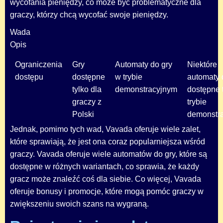
wycofania pieniędzy, co może być problematyczne dla
graczy, którzy chcą wycofać swoje pieniędzy.
Wada
Opis
Ograniczenia
Gry
Automaty do gry
Niektóre
dostępu
dostępne
w trybie
automaty 
tylko dla
demonstracyjnym
dostępne 
graczy z
trybie
Polski
demonstr
Jednak, pomimo tych wad, Vavada oferuje wiele zalet,
które sprawiają, że jest ona coraz popularniejsza wśród
graczy. Vavada oferuje wiele automatów do gry, które są
dostępne w różnych wariantach, co sprawia, że każdy
gracz może znaleźć coś dla siebie. Co więcej, Vavada
oferuje bonusy i promocje, które mogą pomóc graczy w
zwiększeniu swoich szans na wygraną.