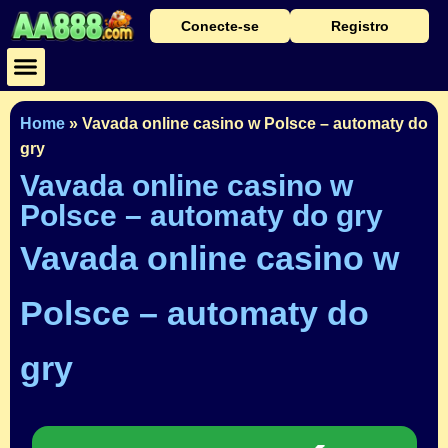
Conecte-se
Registro
Baixar Aplicativo
Caça Níqueis
Cassino Ao Vivo
Home
»
Vavada online casino w Polsce – automaty do
gry
Vavada online casino w
Polsce – automaty do gry
Vavada online casino w
Polsce – automaty do
gry