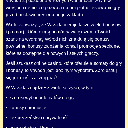
Vavada są dostępne w różnych wariantach, w tym w
wersjach demo, co pozwala na bezpłatne testowanie gry
przed postawieniem realnego zakładu.
Warto zauważyć, że Vavada oferuje także wiele bonusów
i promocji, które mogą pomóc w zwiększeniu Twoich
szans na wygraną. Wśród nich znajdują się bonusy
powitalne, bonusy załóżenia konta i promocje specjalne,
które są dostępne dla nowych i stałych graczy.
Jeśli szukasz online casino, które oferuje automaty do gry
i bonusy, to Vavada jest idealnym wyborem. Zarejestruj
się już dziś i zacznij grać!
W Vavada znajdziesz wiele korzyści, w tym:
• Szeroki wybór automatów do gry
• Bonusy i promocje
• Bezpieczeństwo i prywatność
• Dobra obsługa klienta