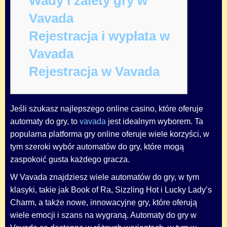
Wady i zalety gry w
Vavada
Rejestracja i wypłata w
Vavada
Rejestracja w Vavada
Jeśli szukasz najlepszego online casino, które oferuje
automaty do gry, to
vavada
jest idealnym wyborem. Ta
popularna platforma gry online oferuje wiele korzyści, w
tym szeroki wybór automatów do gry, które mogą
zaspokoić gusta każdego gracza.
W Vavada znajdziesz wiele automatów do gry, w tym
klasyki, takie jak Book of Ra, Sizzling Hot i Lucky Lady’s
Charm, a także nowe, innowacyjne gry, które oferują
wiele emocji i szans na wygraną. Automaty do gry w