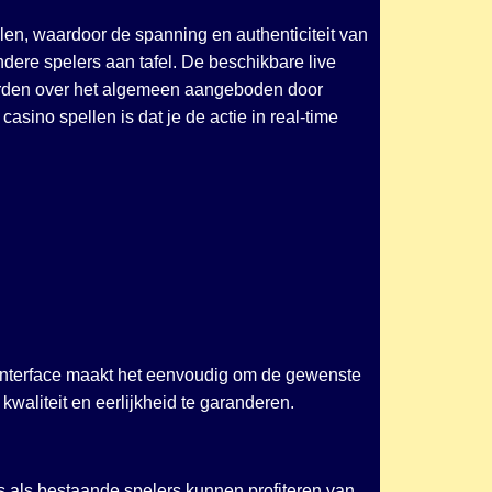
len, waardoor de spanning en authenticiteit van
ndere spelers aan tafel. De beschikbare live
 worden over het algemeen aangeboden door
sino spellen is dat je de actie in real-time
e interface maakt het eenvoudig om de gewenste
aliteit en eerlijkheid te garanderen.
s als bestaande spelers kunnen profiteren van