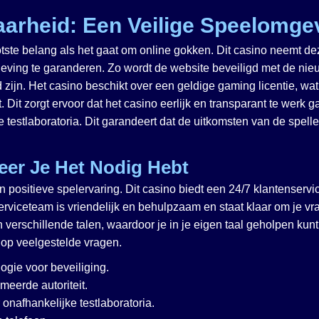
aarheid: Een Veilige Speelomge
otste belang als het gaat om online gokken. Dit casino neemt de
eving te garanderen. Zo wordt de website beveiligd met de nie
zijn. Het casino beschikt over een geldige gaming licentie, wat
. Dit zorgt ervoor dat het casino eerlijk en transparant te werk
e testlaboratoria. Dit garandeert dat de uitkomsten van de spell
eer Je Het Nodig Hebt
 positieve spelervaring. Dit casino biedt een 24/7 klantenservic
nserviceteam is vriendelijk en behulpzaam en staat klaar om je 
rschillende talen, waardoor je in je eigen taal geholpen kunt
 op veelgestelde vragen.
ogie voor beveiliging.
eerde autoriteit.
onafhankelijke testlaboratoria.