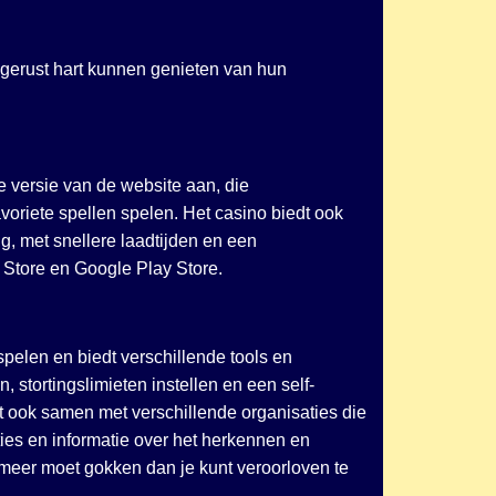
 gerust hart kunnen genieten van hun
le versie van de website aan, die
voriete spellen spelen. Het casino biedt ook
, met snellere laadtijden en een
p Store en Google Play Store.
pelen en biedt verschillende tools en
 stortingslimieten instellen en een self-
erkt ook samen met verschillende organisaties die
ies en informatie over het herkennen en
 meer moet gokken dan je kunt veroorloven te