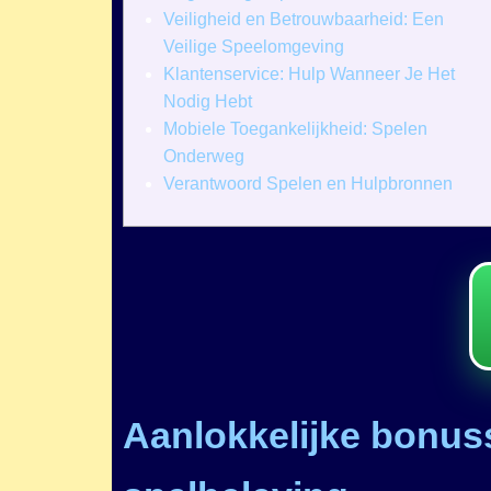
Veiligheid en Betrouwbaarheid: Een
Veilige Speelomgeving
Klantenservice: Hulp Wanneer Je Het
Nodig Hebt
Mobiele Toegankelijkheid: Spelen
Onderweg
Verantwoord Spelen en Hulpbronnen
Aanlokkelijke bonus