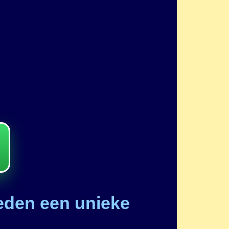
eden een unieke