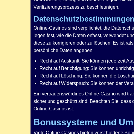
Verifizierungsprozess zu beschleunigen.
Datenschutzbestimmungen 
Online-Casinos sind verpflichtet, die Datensc
legen fest, wie die Daten erfasst, verwendet u
diese zu korrigieren oder zu löschen. Es ist ra
persönliche Daten angeben.
Recht auf Auskunft: Sie können jederzeit Au
Recht auf Berichtigung: Sie können unrichtig
Recht auf Löschung: Sie können die Löschung 
Recht auf Widerspruch: Sie können der Verar
Ein vertrauenswürdiges Online-Casino wird tra
sicher und geschützt sind. Beachten Sie, dass 
Online-Casinos ist.
Bonussysteme und Um
Viele Online-Casinos bieten verschiedene Bon