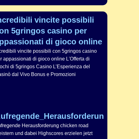
ncredibili vincite possibili
on 5gringos casino per
ppassionati di gioco online
credibili vincite possibili con 5gringos casino
r appassionati di gioco online L'Offerta di
ochi di 5gringos Casino L’Esperienza del
sinò dal Vivo Bonus e Promozioni
ožnosti_pro
ufregende_Herausforderung_chicke
fregende Herausforderung chicken road
istern und dabei Highscores erzielen jetzt