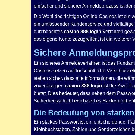
einfacher und sicherer Anmeldeprozess ist der 
Die Wahl des richtigen Online-Casinos ist ein wi
ein umfassender Kundenservice und vielfältige
durchdachtes
casino 888 login
Verfahren gewähr
das eigene Konto zuzugreifen, ist ein weiterer Vo
Sichere Anmeldungspro
Ein sicheres Anmeldeverfahren ist das Fundam
Casinos setzen auf fortschrittliche Verschlüss
stellen sicher, dass alle Informationen, die w
zuverlässigen
casino 888 login
ist die Zwei-Fa
bietet. Dies bedeutet, dass neben dem Passwort
Sicherheitsschicht erschwert es Hackern erhebl
Die Bedeutung von starken
Ein starkes Passwort ist ein entscheidender Fa
Kleinbuchstaben, Zahlen und Sonderzeichen be