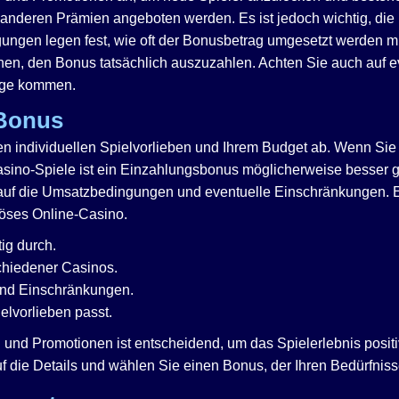
 anderen Prämien angeboten werden. Es ist jedoch wichtig, die
gen legen fest, wie oft der Bonusbetrag umgesetzt werden mu
, den Bonus tatsächlich auszuzahlen. Achten Sie auch auf ev
rage kommen.
 Bonus
en individuellen Spielvorlieben und Ihrem Budget ab. Wenn Sie 
-Casino-Spiele ist ein Einzahlungsbonus möglicherweise besser
uf die Umsatzbedingungen und eventuelle Einschränkungen. Ein
iöses Online-Casino.
ig durch.
chiedener Casinos.
und Einschränkungen.
elvorlieben passt.
nd Promotionen ist entscheidend, um das Spielerlebnis positiv
 die Details und wählen Sie einen Bonus, der Ihren Bedürfnisse