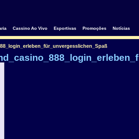
ria
Cassino Ao Vivo
Esportivas
Promoções
Notícias
88_login_erleben_für_unvergesslichen_Spaß
nd_casino_888_login_erleben_