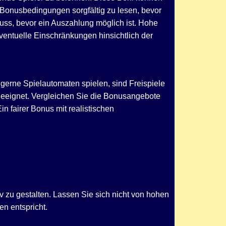
 Bonusbedingungen sorgfältig zu lesen, bevor
ss, bevor ein Auszahlung möglich ist. Hohe
entuelle Einschränkungen hinsichtlich der
gerne Spielautomaten spielen, sind Freispiele
 geeignet. Vergleichen Sie die Bonusangebote
 fairer Bonus mit realistischen
 zu gestalten. Lassen Sie sich nicht von hohen
n entspricht.