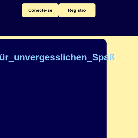
Conecte-se
Registro
für_unvergesslichen_Spaß