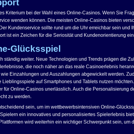
port
ges Kriterium bei der Wahl eines Online-Casinos. Wenn Sie Fra
rvice wenden können. Die meisten Online-Casinos bieten versc
 Der Kundenservice sollte rund um die Uhr erreichbar sein und 
rt ist ein Zeichen für die Seriosität und Kundenorientierung ei
ne-Glücksspiel
ch ständig weiter. Neue Technologien und Trends prägen die Zuk
erlebnisse, die noch näher an das reale Casinoerlebnis heran
, wie Einzahlungen und Auszahlungen abgewickelt werden. Zu
 Lieblingsspiele auf Smartphones und Tablets nutzen möchten.
r für Online-Casinos unerlässlich. Auch die Personalisierung d
echt zu werden.
tscheidend sein, um im wettbewerbsintensiven Online-Glücksspi
 Spielern ein innovatives und personalisiertes Spielerlebnis bi
Plattformen wird weiterhin ein wichtiger Schwerpunkt sein, um