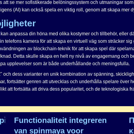
oss att se mer sofistikerade belöningssystem och utmaningar som
telligens (AI) kan också spela en viktig roll, genom att skapa me
ligheter
 kan anpassa din höna med olika kostymer och tillbehör, eller d
in telefons kamera för att skapa en virtuell väg som sträcker si
ndningen av blockchain-teknik för att skapa spel där spelarna ä
d. Detta skulle skapa en helt ny nivå av engagemang och belöni
apa upplevelser som är både underhållande och meningsfulla.
och dess varianter en unik kombination av spänning, skicklighet o
, fortsätter genren att utvecklas och underhålla spelare över h
t att fortsätta att driva dess popularitet, och de teknologiska
ři_hře_plinko_game_nabízí_vzrušují
Functionaliteit integreren
Π
van spinmaya voor
κ