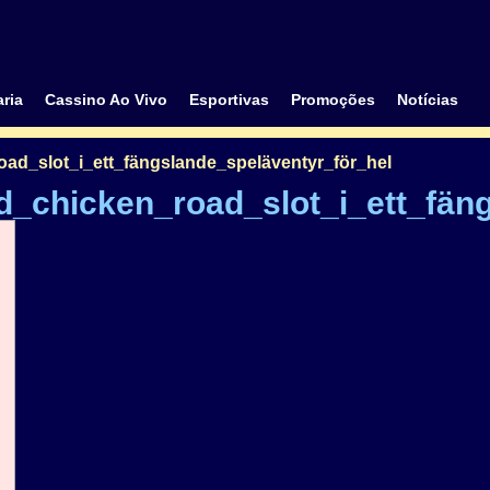
ria
Cassino Ao Vivo
Esportivas
Promoções
Notícias
ad_slot_i_ett_fängslande_speläventyr_för_hel
_chicken_road_slot_i_ett_fäng