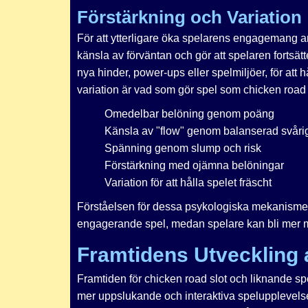
Förstärkning och Variation
För att ytterligare öka spelarens engagemang
känsla av förväntan och gör att spelaren fortsät
nya hinder, power-ups eller spelmiljöer, för att
variation är vad som gör spel som chicken road
Omedelbar belöning genom poäng
Känsla av "flow" genom balanserad svåri
Spänning genom slump och risk
Förstärkning med ojämna belöningar
Variation för att hålla spelet fräscht
Förståelsen för dessa psykologiska mekanismer 
engagerande spel, medan spelare kan bli mer 
Framtidens Utveckling
Framtiden för chicken road slot och liknande spe
mer uppslukande och interaktiva spelupplevelser