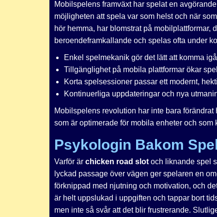
Mobilspelens framväxt har spelat en avgörande r
möjligheten att spela var som helst och när som 
hör hemma, har blomstrat på mobilplattformar, då
beroendeframkallande och spelas ofta under kor
Enkel spelmekanik gör det lätt att komma ig
Tillgänglighet på mobila plattformar ökar spe
Korta spelsessioner passar ett modernt, hektis
Kontinuerliga uppdateringar och nya utmaning
Mobilspelens revolution har inte bara förändrat
som är optimerade för mobila enheter och som ka
Psykologin Bakom Spel
Varför är
chicken road slot
och liknande spel s
lyckad passage över vägen ger spelaren en omed
förknippad med njutning och motivation, och det 
är helt uppslukad i uppgiften och tappar bort ti
men inte så svår att det blir frustrerande. Slu