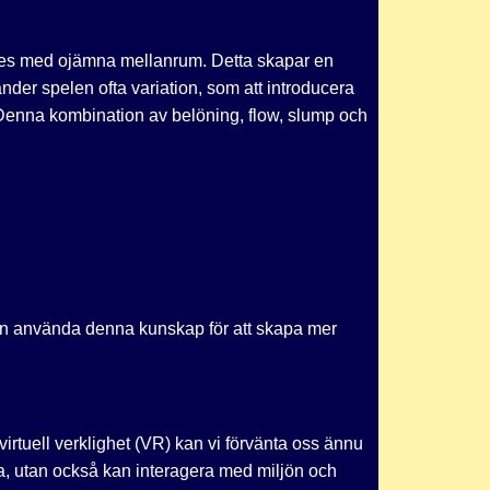
ges med ojämna mellanrum. Detta skapar en
nder spelen ofta variation, som att introducera
t. Denna kombination av belöning, flow, slump och
kan använda denna kunskap för att skapa mer
virtuell verklighet (VR) kan vi förvänta oss ännu
na, utan också kan interagera med miljön och