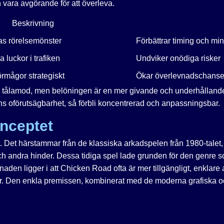
 vara avgörande för att överleva.
Beskrivning
as rörelsemönster
Förbättrar timing och mins
 luckor i trafiken
Undviker onödiga risker
rmågor strategiskt
Ökar överlevnadschanse
ch tålamod, men belöningen är en mer givande och underhålland
ikens oförutsägbarhet, så förbli koncentrerad och anpassningsbar.
nceptet
tt. Det härstammar från de klassiska arkadspelen från 1980-talet
 och andra hinder. Dessa tidiga spel lade grunden för den genr
llnaden ligger i att Chicken Road ofta är mer tillgängligt, enkla
r. Den enkla premissen, kombinerat med de moderna grafiska och 