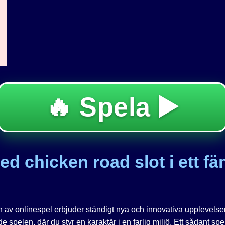
🔥 Spela ▶️
d chicken road slot i ett f
 av onlinespel erbjuder ständigt nya och innovativa upplevelse
pelen, där du styr en karaktär i en farlig miljö. Ett sådant spe