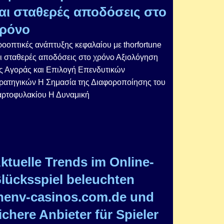
αι σταθερές αποδόσεις στο
ρόνο
οοπτικές ανάπτυξης κεφαλαίου με thorfortune
ι σταθερές αποδόσεις στο χρόνο Αξιολόγηση
ς Αγοράς και Επιλογή Επενδυτικών
ρατηγικών Η Σημασία της Διαφοροποίησης του
ρτοφυλακίου Η Δυναμική
ktuelle Trends im Online-
lücksspiel beleuchten
henv-casinos.com.de und
ichere Anbieter für Spieler