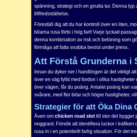
spänning, strategi och en gnutta tur. Denna typ 
tillfredsställelse.
Föreställ dig att du har kontroll över en liten, m
bilarna rusa förbi i hög fart! Varje lyckad pass
denna kombination av risk och belöning som gör s
förmåga att fatta snabba beslut under press.
Att Förstå Grunderna i 
Innan du dyker ner i handlingen är det viktigt 
över en väg fylld med fordon i olika hastigheter 
över vägen, får du poäng. Antalet poäng kan vari
svårare, med fler bilar och högre hastigheter, vi
Strategier för att Öka Dina
Även om
chicken road slot
till stor del bygger
noggrant. Försök att identifiera luckor i trafiken 
rusa in i en potentiellt farlig situation. För det 