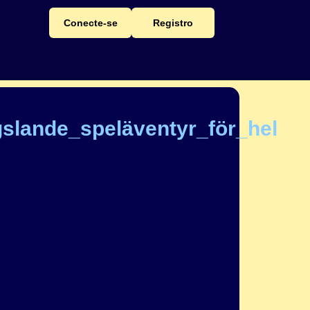
Conecte-se
Registro
slande_speläventyr_för_hel