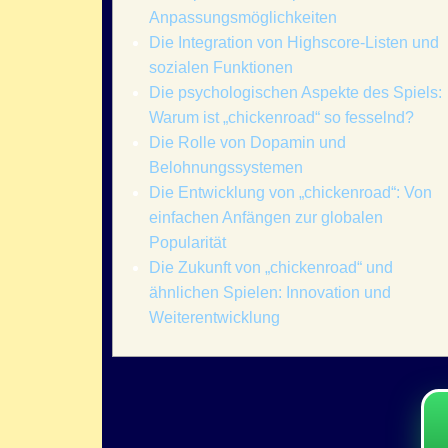
Anpassungsmöglichkeiten
Die Integration von Highscore-Listen und
sozialen Funktionen
Die psychologischen Aspekte des Spiels:
Warum ist „chickenroad“ so fesselnd?
Die Rolle von Dopamin und
Belohnungssystemen
Die Entwicklung von „chickenroad“: Von
einfachen Anfängen zur globalen
Popularität
Die Zukunft von „chickenroad“ und
ähnlichen Spielen: Innovation und
Weiterentwicklung