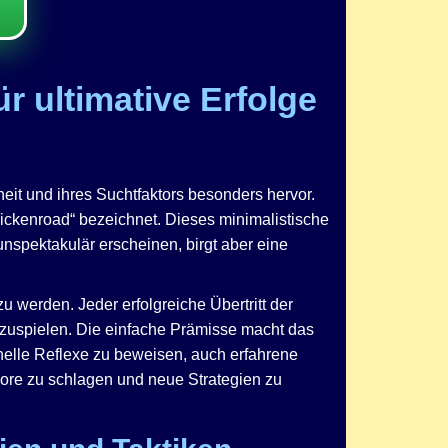
r ultimative Erfolge
heit und ihres Suchtfaktors besonders hervor.
hickenroad“ bezeichnet. Dieses minimalistische
unspektakulär erscheinen, birgt aber eine
zu werden. Jeder erfolgreiche Übertritt der
terzuspielen. Die einfache Prämisse macht das
nelle Reflexe zu beweisen, auch erfahrene
ore zu schlagen und neue Strategien zu