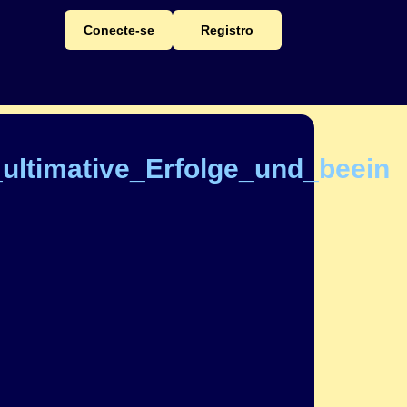
Conecte-se
Registro
ultimative_Erfolge_und_beein