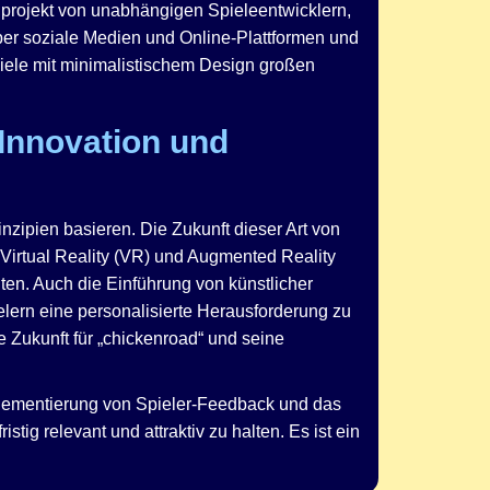
nprojekt von unabhängigen Spieleentwicklern,
über soziale Medien und Online-Plattformen und
piele mit minimalistischem Design großen
 Innovation und
inzipien basieren. Die Zukunft dieser Art von
 Virtual Reality (VR) und Augmented Reality
ten. Auch die Einführung von künstlicher
lern eine personalisierte Herausforderung zu
 Zukunft für „chickenroad“ und seine
plementierung von Spieler-Feedback und das
ig relevant und attraktiv zu halten. Es ist ein