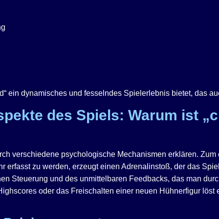
ng
d“ ein dynamisches und fesselndes Spielerlebnis bietet, das a
pekte des Spiels: Warum ist „
durch verschiedene psychologische Mechanismen erklären. Zum e
hr erfasst zu werden, erzeugt einen Adrenalinstoß, der das Sp
hen Steuerung und des unmittelbaren Feedbacks, das man durch j
ighscores oder das Freischalten einer neuen Hühnerfigur löst e