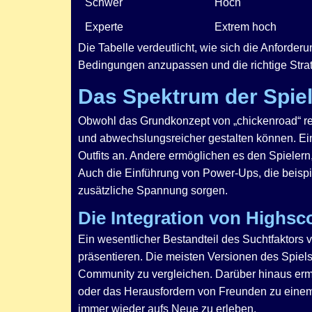
Schwer
Hoch
Experte
Extrem hoch
Die Tabelle verdeutlicht, wie sich die Anforder
Bedingungen anzupassen und die richtige Strate
Das Spektrum der Spie
Obwohl das Grundkonzept von „chickenroad“ rech
und abwechslungsreicher gestalten können. Ein
Outfits an. Andere ermöglichen es den Spielern
Auch die Einführung von Power-Ups, die beispi
zusätzliche Spannung sorgen.
Die Integration von Highsc
Ein wesentlicher Bestandteil des Suchtfaktors 
präsentieren. Die meisten Versionen des Spiels
Community zu vergleichen. Darüber hinaus ermö
oder das Herausfordern von Freunden zu einem d
immer wieder aufs Neue zu erleben.