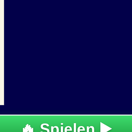
🔥 Spielen ▶️