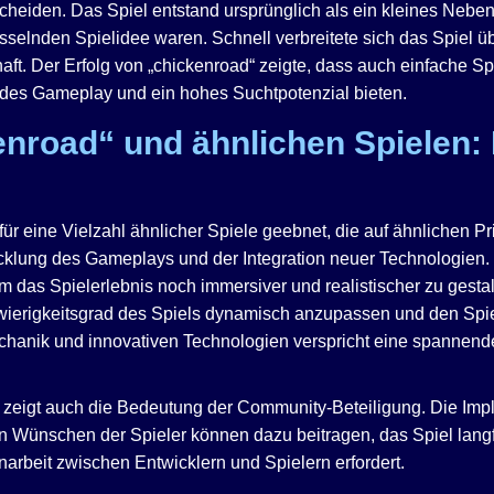
cheiden. Das Spiel entstand ursprünglich als ein kleines Nebe
esselnden Spielidee waren. Schnell verbreitete sich das Spiel 
ft. Der Erfolg von „chickenroad“ zeigte, dass auch einfache S
ndes Gameplay und ein hohes Suchtpotenzial bieten.
enroad“ und ähnlichen Spielen:
ür eine Vielzahl ähnlicher Spiele geebnet, die auf ähnlichen Pr
icklung des Gameplays und der Integration neuer Technologien.
 das Spielerlebnis noch immersiver und realistischer zu gestal
chwierigkeitsgrad des Spiels dynamisch anzupassen und den Spie
chanik und innovativen Technologien verspricht eine spannende
“ zeigt auch die Bedeutung der Community-Beteiligung. Die Im
ünschen der Spieler können dazu beitragen, das Spiel langfrist
rbeit zwischen Entwicklern und Spielern erfordert.