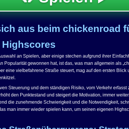
sich aus beim chickenroad fü
 Highscores
 Auswahl an Spielen, aber einige stechen aufgrund ihrer Einfach
 an Popularität gewonnen hat, ist das, was man allgemein als „c
r eine vielbefahrene Straße steuert, mag auf den ersten Blick 
nkitzel.
uitiven Steuerung und dem ständigen Risiko, vom Verkehr erfasst 
 erhöht den Punktestand und steigert die Motivation, immer wei
hrend die zunehmende Schwierigkeit und die Notwendigkeit, sch
 das man immer wieder spielen kann, um seinen eigenen Highsc