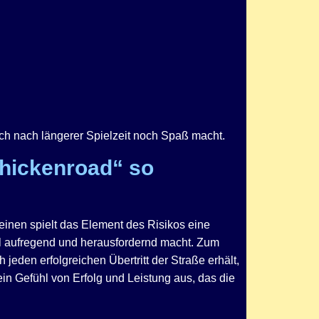
uch nach längerer Spielzeit noch Spaß macht.
chickenroad“ so
inen spielt das Element des Risikos eine
iel aufregend und herausfordernd macht. Zum
eden erfolgreichen Übertritt der Straße erhält,
in Gefühl von Erfolg und Leistung aus, das die