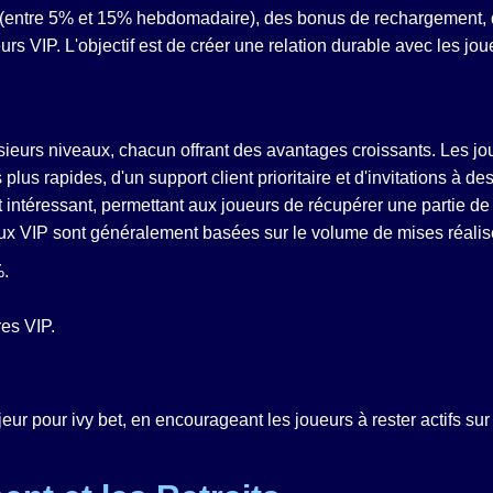
(entre 5% et 15% hebdomadaire), des bonus de rechargement, d
s VIP. L'objectif est de créer une relation durable avec les jou
sieurs niveaux, chacun offrant des avantages croissants. Les jo
 plus rapides, d'un support client prioritaire et d'invitations à
ntéressant, permettant aux joueurs de récupérer une partie de 
eaux VIP sont généralement basées sur le volume de mises réali
%.
es VIP.
ur pour ivy bet, en encourageant les joueurs à rester actifs sur 