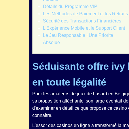
Détails du Programme VIP
Les Méthodes de Paiement et les Retraits
Sécurité des Transactions Financières
L'Expérience Mobile et le Support Client
Le Jeu Responsable : Une Priorité
Absolue
Séduisante offre ivy 
en toute légalité
Pour les amateurs de jeux de hasard en Belgiqu
sa proposition alléchante, son large éventail 
d'examiner en détail ce que propose ce casino e
connaître.
L'essor des casinos en ligne a transformé la ma