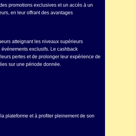
es promotions exclusives et un accès à un
eurs, en leur offrant des avantages
ueurs atteignant les niveaux supérieurs
 des événements exclusifs. Le cashback
leurs pertes et de prolonger leur expérience de
sées sur une période donnée.
la plateforme et à profiter pleinement de son