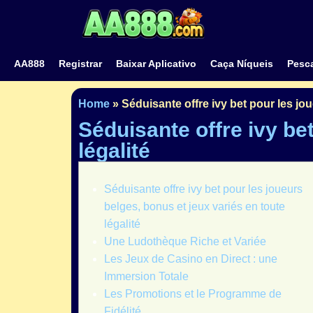
AA888
Registrar
Baixar Aplicativo
Caça Níqueis
Pesca
Home
»
Séduisante offre ivy bet pour les jou
Séduisante offre ivy be
légalité
Séduisante offre ivy bet pour les joueurs
belges, bonus et jeux variés en toute
légalité
Une Ludothèque Riche et Variée
Les Jeux de Casino en Direct : une
Immersion Totale
Les Promotions et le Programme de
Fidélité