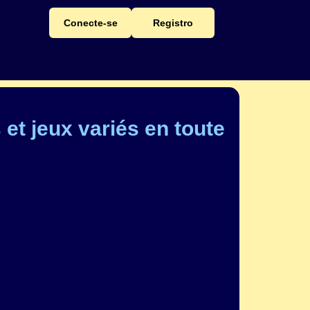
Conecte-se
Registro
 et jeux variés en toute