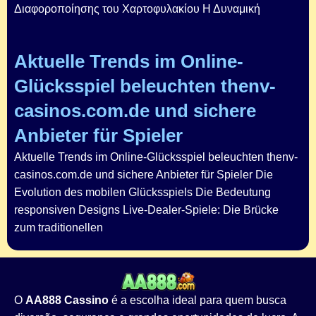
Διαφοροποίησης του Χαρτοφυλακίου Η Δυναμική
Aktuelle Trends im Online-
Glücksspiel beleuchten thenv-
casinos.com.de und sichere
Anbieter für Spieler
Aktuelle Trends im Online-Glücksspiel beleuchten thenv-
casinos.com.de und sichere Anbieter für Spieler Die
Evolution des mobilen Glücksspiels Die Bedeutung
responsiven Designs Live-Dealer-Spiele: Die Brücke
zum traditionellen
O
AA888 Cassino
é a escolha ideal para quem busca