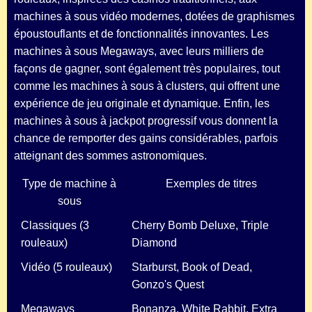
machines à sous vidéo modernes, dotées de graphismes
époustouflants et de fonctionnalités innovantes. Les
machines à sous Megaways, avec leurs milliers de
façons de gagner, sont également très populaires, tout
comme les machines à sous à clusters, qui offrent une
expérience de jeu originale et dynamique. Enfin, les
machines à sous à jackpot progressif vous donnent la
chance de remporter des gains considérables, parfois
atteignant des sommes astronomiques.
Type de machine à
Exemples de titres
sous
Classiques (3
Cherry Bomb Deluxe, Triple
rouleaux)
Diamond
Vidéo (5 rouleaux)
Starburst, Book of Dead,
Gonzo's Quest
Megaways
Bonanza, White Rabbit, Extra