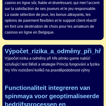
casino en ligne sûr, fiable et divertissant, qui met l'accent
sur la satisfaction de ses joueurs et le jeu responsable.
La vaste sélection de jeux, les bonus attrayants, les
options de paiement flexibles et le support client réactif
en font une destination de choix pour les amateurs de
casinos en ligne en Belgique.
Výpočet_rizika_a_odměny_při_hře_
Výpočet rizika a odměny při hře plinko game nabízí
vzrušující test štěstí a strategie Princip fungování a fyzika
hry Vliv rozložení kolíků na pravděpodobnost výhry
Functionaliteit integreren van
spinmaya voor geoptimaliseerde
bedrijfsprocessen en