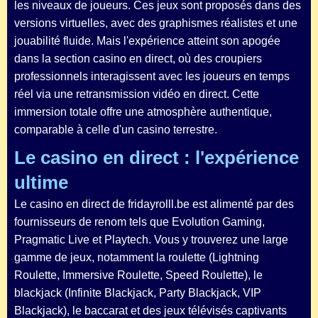
les niveaux de joueurs. Ces jeux sont proposés dans des
versions virtuelles, avec des graphismes réalistes et une
jouabilité fluide. Mais l'expérience atteint son apogée
dans la section casino en direct, où des croupiers
professionnels interagissent avec les joueurs en temps
réel via une retransmission vidéo en direct. Cette
immersion totale offre une atmosphère authentique,
comparable à celle d'un casino terrestre.
Le casino en direct : l'expérience
ultime
Le casino en direct de fridayrolll.be est alimenté par des
fournisseurs de renom tels que Evolution Gaming,
Pragmatic Live et Playtech. Vous y trouverez une large
gamme de jeux, notamment la roulette (Lightning
Roulette, Immersive Roulette, Speed Roulette), le
blackjack (Infinite Blackjack, Party Blackjack, VIP
Blackjack), le baccarat et des jeux télévisés captivants