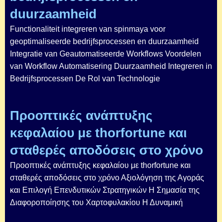
duurzaamheid
Functionaliteit integreren van spinmaya voor
geoptimaliseerde bedrijfsprocessen en duurzaamheid
Integratie van Geautomatiseerde Workflows Voordelen
van Workflow Automatisering Duurzaamheid Integreren in
Bedrijfsprocessen De Rol van Technologie
Προοπτικές ανάπτυξης
κεφαλαίου με thorfortune και
σταθερές αποδόσεις στο χρόνο
Προοπτικές ανάπτυξης κεφαλαίου με thorfortune και
σταθερές αποδόσεις στο χρόνο Αξιολόγηση της Αγοράς
και Επιλογή Επενδυτικών Στρατηγικών Η Σημασία της
Διαφοροποίησης του Χαρτοφυλακίου Η Δυναμική