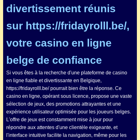
divertissement réunis
sur https://fridayrolll.be/,
votre casino en ligne
belge de confiance
Si vous êtes à la recherche d'une plateforme de casino
en ligne fiable et divertissante en Belgique,
https://fridayrolll.be/ pourrait bien être la réponse. Ce
casino en ligne, opérant sous licence, propose une vaste
sélection de jeux, des promotions attrayantes et une
expérience utilisateur optimisée pour les joueurs belges.
L'offre de jeux est constamment mise à jour pour
répondre aux attentes d'une clientèle exigeante, et
l'interface intuitive facilite la navigation, même pour les