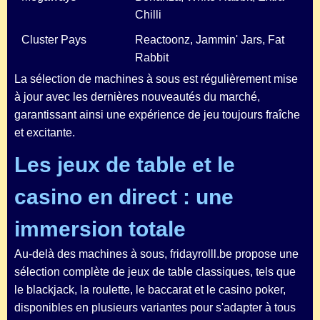
Chilli
Cluster Pays
Reactoonz, Jammin' Jars, Fat
Rabbit
La sélection de machines à sous est régulièrement mise
à jour avec les dernières nouveautés du marché,
garantissant ainsi une expérience de jeu toujours fraîche
et excitante.
Les jeux de table et le
casino en direct : une
immersion totale
Au-delà des machines à sous, fridayrolll.be propose une
sélection complète de jeux de table classiques, tels que
le blackjack, la roulette, le baccarat et le casino poker,
disponibles en plusieurs variantes pour s'adapter à tous