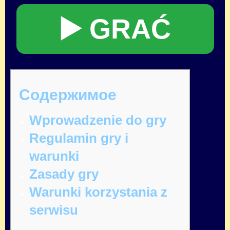
▶️ GRAĆ
Содержимое
Wprowadzenie do gry
Regulamin gry i
warunki
Zasady gry
Warunki korzystania z
serwisu