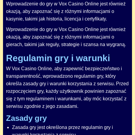
Wprowadzenie do gry w Vox Casino Online jest również
okazją, aby zapoznać się z różnymi informacjami o
kasynie, takimi jak historia, licencja i certyfikaty.
Wprowadzenie do gry w Vox Casino Online jest również
okazją, aby zapoznać się z różnymi informacjami o
gierach, takimi jak reguły, strategie i szansa na wygraną.
Regulamin gry i warunki
W Vox Casino Online, aby zapewnić bezpieczeństwo i
transparentność, wprowadzono regulamin gry, który
określa zasady gry i warunki korzystania z serwisu. Przed
rozpoczęciem gry, każdy użytkownik powinien zapoznać
się z tym regulaminem i warunkami, aby móc korzystać z
serwisu zgodnie z jego zasadami.
Zasady gry
Zasada gry jest określona przez regulamin gry i
warunki korzystania z serwisu.