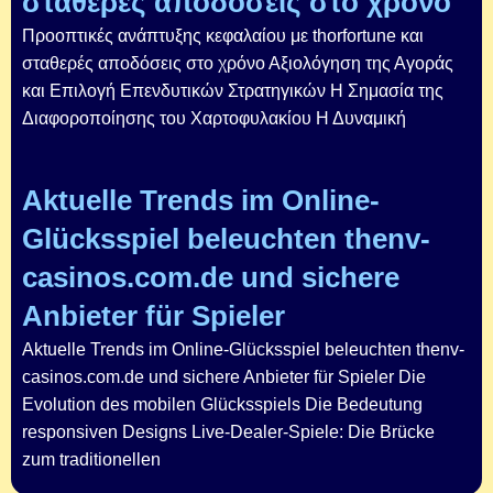
σταθερές αποδόσεις στο χρόνο
Προοπτικές ανάπτυξης κεφαλαίου με thorfortune και
σταθερές αποδόσεις στο χρόνο Αξιολόγηση της Αγοράς
και Επιλογή Επενδυτικών Στρατηγικών Η Σημασία της
Διαφοροποίησης του Χαρτοφυλακίου Η Δυναμική
Aktuelle Trends im Online-
Glücksspiel beleuchten thenv-
casinos.com.de und sichere
Anbieter für Spieler
Aktuelle Trends im Online-Glücksspiel beleuchten thenv-
casinos.com.de und sichere Anbieter für Spieler Die
Evolution des mobilen Glücksspiels Die Bedeutung
responsiven Designs Live-Dealer-Spiele: Die Brücke
zum traditionellen