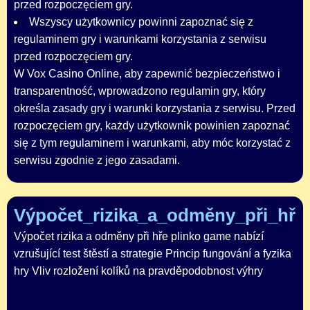
przed rozpoczęciem gry.
Wszyscy użytkownicy powinni zapoznać się z
regulaminem gry i warunkami korzystania z serwisu
przed rozpoczęciem gry.
W Vox Casino Online, aby zapewnić bezpieczeństwo i
transparentność, wprowadzono regulamin gry, który
określa zasady gry i warunki korzystania z serwisu. Przed
rozpoczęciem gry, każdy użytkownik powinien zapoznać
się z tym regulaminem i warunkami, aby móc korzystać z
serwisu zgodnie z jego zasadami.
Výpočet_rizika_a_odměny_při_hře_
Výpočet rizika a odměny při hře plinko game nabízí
vzrušující test štěstí a strategie Princip fungování a fyzika
hry Vliv rozložení kolíků na pravděpodobnost výhry