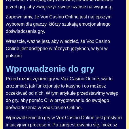
przed grą, aby zwiększyć swoje szanse na wygraną.
Zapewniamy, że Vox Casino Online jest najlepszym
wyborem dla graczy, którzy szukają emocjonalnego
doświadczenia gry.
Wreszcie, ważne jest, aby wiedzieć, że Vox Casino
Online jest dostępne w różnych językach, w tym w
polskim.
Wprowadzenie do gry
Przed rozpoczęciem gry w Vox Casino Online, warto
zrozumieć, jak funkcjonuje to kasyno i co możesz
oczekiwać od nich. W tym artykule przedstawimy wstęp
do gry, aby pomóc Ci w przygotowaniu do swojego
doświadczenia w Vox Casino Online.
Wprowadzenie do gry w Vox Casino Online jest prostym i
intuicyjnym procesem. Po zarejestrowaniu się, możesz