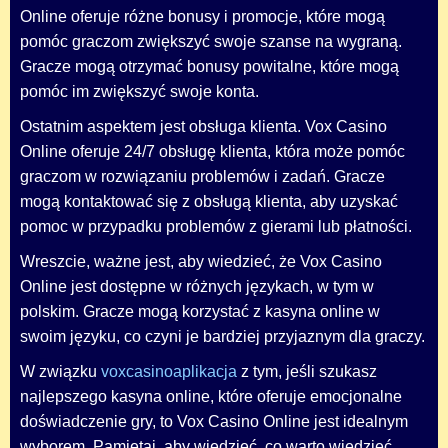
Online oferuje różne bonusy i promocje, które mogą
pomóc graczom zwiększyć swoje szanse na wygraną.
Gracze mogą otrzymać bonusy powitalne, które mogą
pomóc im zwiększyć swoje konta.
Ostatnim aspektem jest obsługa klienta. Vox Casino
Online oferuje 24/7 obsługę klienta, która może pomóc
graczom w rozwiązaniu problemów i zadań. Gracze
mogą kontaktować się z obsługą klienta, aby uzyskać
pomoc w przypadku problemów z gierami lub płatności.
Wreszcie, ważne jest, aby wiedzieć, że Vox Casino
Online jest dostępne w różnych językach, w tym w
polskim. Gracze mogą korzystać z kasyna online w
swoim języku, co czyni je bardziej przyjaznym dla graczy.
W związku
voxcasinoaplikacja
z tym, jeśli szukasz
najlepszego kasyna online, które oferuje emocjonalne
doświadczenie gry, to Vox Casino Online jest idealnym
wyborem. Pamiętaj, aby wiedzieć, co warto wiedzieć