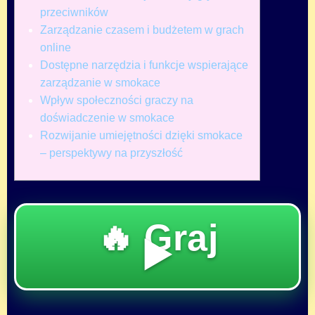
przeciwników
Zarządzanie czasem i budżetem w grach
online
Dostępne narzędzia i funkcje wspierające
zarządzanie w smokace
Wpływ społeczności graczy na
doświadczenie w smokace
Rozwijanie umiejętności dzięki smokace
– perspektywy na przyszłość
🔥 Graj
▶️