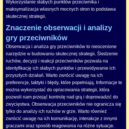
Wykorzystanie słabych punktów przeciwnika i
maksymalizacja własnych mocnych stron to podstawa
skutecznej strategii.
Znaczenie obserwacji i analizy
gry przeciwników
Obserwacja i analiza gry przeciwników to nieocenione
narzędzie w budowaniu skutecznej strategii. Śledzenie
ruchów, decyzji i reakcji przeciwników pozwala na
identyfikację ich słabych punktów i przewidywanie ich
przyszłych działań. Warto zwrócić uwagę na ich
preferencje, taktyki i błędy, które popełniają. Informacje te
można wykorzystać do opracowania strategii, która
pozwoli nam przejąć kontrolę nad grą i doprowadzić do
zwycięstwa. Obserwacja przeciwników nie ogranicza się
tylko do analizy ich ruchów w grze. Warto również
zwrócić uwagę na ich komunikację, interakcje z innymi
graczami oraz sposób reagowania na różne sytuacje.