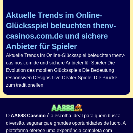
Aktuelle Trends im Online-
Glücksspiel beleuchten thenv-
casinos.com.de und sichere
Anbieter für Spieler
Aktuelle Trends im Online-Glücksspiel beleuchten thenv-
casinos.com.de und sichere Anbieter für Spieler Die
Evolution des mobilen Glücksspiels Die Bedeutung
responsiven Designs Live-Dealer-Spiele: Die Brücke
zum traditionellen
O
AA888 Cassino
é a escolha ideal para quem busca
diversão, segurança e grandes oportunidades de lucro. A
plataforma oferece uma experiência completa com