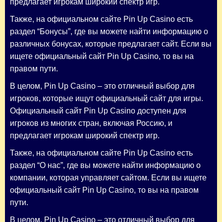
предлагает игрокам широкий спектр игр.
Также, на официальном сайте Pin Up Casino есть
раздел “Бонусы”, где вы можете найти информацию о
различных бонусах, которые предлагает сайт. Если вы
ищете официальный сайт Pin Up Casino, то вы на
правом пути.
В целом, Pin Up Casino – это отличный выбор для
игроков, которые ищут официальный сайт для игры.
Официальный сайт Pin Up Casino доступен для
игроков из многих стран, включая Россию, и
предлагает игрокам широкий спектр игр.
Также, на официальном сайте Pin Up Casino есть
раздел “О нас”, где вы можете найти информацию о
компании, которая управляет сайтом. Если вы ищете
официальный сайт Pin Up Casino, то вы на правом
пути.
В целом, Pin Up Casino – это отличный выбор для