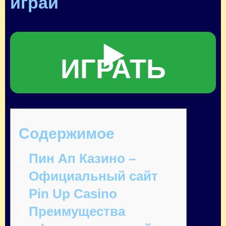
играй
▶️
ИГРАТЬ
Содержимое
Пин Ап Казино –
Официальный сайт
Pin Up Casino
Преимущества