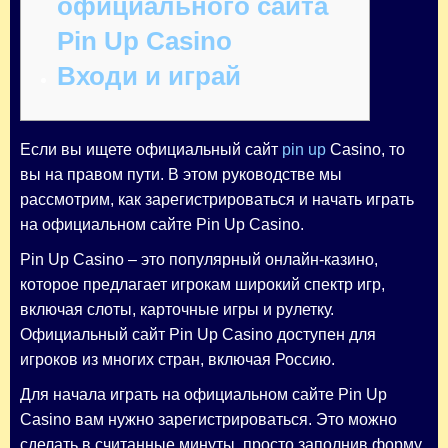
официального сайта
Pin Up Casino
Входи и играй
Если вы ищете официальный сайт
pin up
Casino, то
вы на правом пути. В этом руководстве мы
рассмотрим, как зарегистрироваться и начать играть
на официальном сайте Pin Up Casino.
Pin Up Casino – это популярный онлайн-казино,
которое предлагает игрокам широкий спектр игр,
включая слоты, карточные игры и рулетку.
Официальный сайт Pin Up Casino доступен для
игроков из многих стран, включая Россию.
Для начала играть на официальном сайте Pin Up
Casino вам нужно зарегистрироваться. Это можно
сделать в считанные минуты, просто заполнив форму