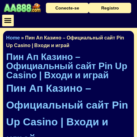
Conecte-se
Registro
Baixar Aplicativo
Caça Níqueis
Cassino Ao Vivo
Home
»
Пин Ап Казино – Официальный сайт Pin
Up Casino | Входи и играй
Пин Ап Казино –
Официальный сайт Pin Up
Casino | Входи и играй
Пин Ап Казино –
Официальный сайт Pin
Up Casino | Входи и