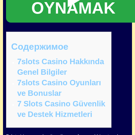
▶️
OYNAMAK
Содержимое
7slots Casino Hakkında
Genel Bilgiler
7slots Casino Oyunları
ve Bonuslar
7 Slots Casino Güvenlik
ve Destek Hizmetleri