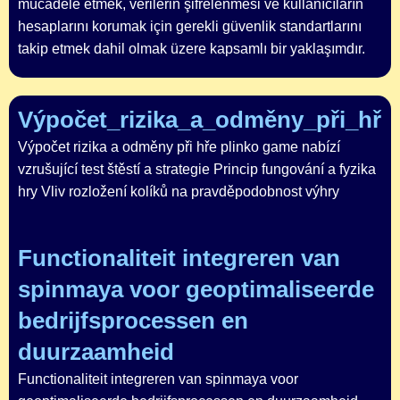
mücadele etmek, verilerin şifrelenmesi ve kullanıcıların
hesaplarını korumak için gerekli güvenlik standartlarını
takip etmek dahil olmak üzere kapsamlı bir yaklaşımdır.
Výpočet_rizika_a_odměny_při_hře_
Výpočet rizika a odměny při hře plinko game nabízí
vzrušující test štěstí a strategie Princip fungování a fyzika
hry Vliv rozložení kolíků na pravděpodobnost výhry
Functionaliteit integreren van
spinmaya voor geoptimaliseerde
bedrijfsprocessen en
duurzaamheid
Functionaliteit integreren van spinmaya voor