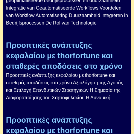
geoptimaliseerde bedrijfsprocessen en duurzaamheid
Integratie van Geautomatiseerde Workflows Voordelen
van Workflow Automatisering Duurzaamheid Integreren in
Bedrijfsprocessen De Rol van Technologie
Προοπτικές ανάπτυξης
κεφαλαίου με thorfortune και
σταθερές αποδόσεις στο χρόνο
Προοπτικές ανάπτυξης κεφαλαίου με thorfortune και
σταθερές αποδόσεις στο χρόνο Αξιολόγηση της Αγοράς
και Επιλογή Επενδυτικών Στρατηγικών Η Σημασία της
Διαφοροποίησης του Χαρτοφυλακίου Η Δυναμική
Προοπτικές ανάπτυξης
κεφαλαίου με thorfortune και