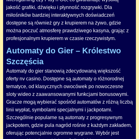
jakość grafiki, dźwięku i płynność rozgrywki. Dla
miłośników bardziej interaktywnych doświadczeń
dostępne są również gry z krupierem na żywo, gdzie
można poczuć atmosferę prawdziwego kasyna, grając z
profesjonalnym krupierem w czasie rzeczywistym.
Automaty do Gier – Królestwo
Szczęścia
Automaty do gier stanowią zdecydowaną większość
oferty nv casino. Dostępne są automaty o różnorodnej
tematyce, od klasycznych owocówek po nowoczesne
sloty wideo z zaawansowanymi funkcjami bonusowymi.
Gracze mogą wybierać spośród automatów z różną liczbą
linii wypłat, symbolami specjalnymi i jackpotami.
Szczególnie popularne są automaty z progresywnym
jackpotem, gdzie pula nagród rośnie z każdym zakładem,
oferując potencjalnie ogromne wygrane. Wybór jest