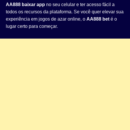
AA888 baixar app
no seu celular e ter acesso fácil a
todos os recursos da plataforma. Se você quer elevar sua
experiência em jogos de azar online, o
AA888 bet
é o
lugar certo para começar.