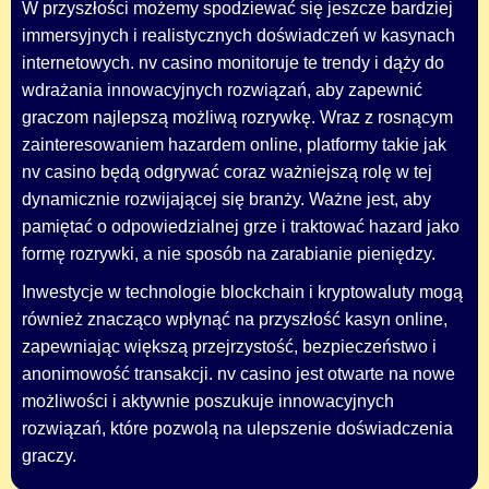
W przyszłości możemy spodziewać się jeszcze bardziej
immersyjnych i realistycznych doświadczeń w kasynach
internetowych. nv casino monitoruje te trendy i dąży do
wdrażania innowacyjnych rozwiązań, aby zapewnić
graczom najlepszą możliwą rozrywkę. Wraz z rosnącym
zainteresowaniem hazardem online, platformy takie jak
nv casino będą odgrywać coraz ważniejszą rolę w tej
dynamicznie rozwijającej się branży. Ważne jest, aby
pamiętać o odpowiedzialnej grze i traktować hazard jako
formę rozrywki, a nie sposób na zarabianie pieniędzy.
Inwestycje w technologie blockchain i kryptowaluty mogą
również znacząco wpłynąć na przyszłość kasyn online,
zapewniając większą przejrzystość, bezpieczeństwo i
anonimowość transakcji. nv casino jest otwarte na nowe
możliwości i aktywnie poszukuje innowacyjnych
rozwiązań, które pozwolą na ulepszenie doświadczenia
graczy.