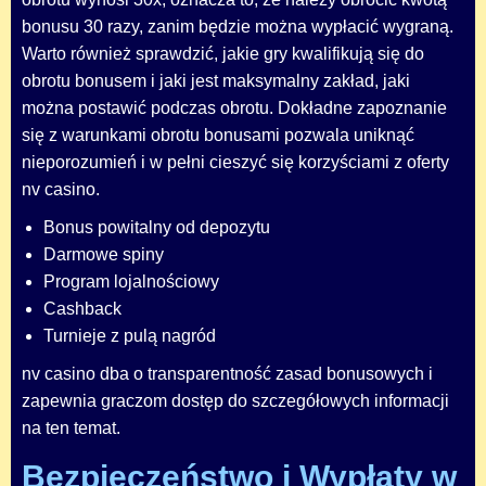
bonusu 30 razy, zanim będzie można wypłacić wygraną.
Warto również sprawdzić, jakie gry kwalifikują się do
obrotu bonusem i jaki jest maksymalny zakład, jaki
można postawić podczas obrotu. Dokładne zapoznanie
się z warunkami obrotu bonusami pozwala uniknąć
nieporozumień i w pełni cieszyć się korzyściami z oferty
nv casino.
Bonus powitalny od depozytu
Darmowe spiny
Program lojalnościowy
Cashback
Turnieje z pulą nagród
nv casino dba o transparentność zasad bonusowych i
zapewnia graczom dostęp do szczegółowych informacji
na ten temat.
Bezpieczeństwo i Wypłaty w