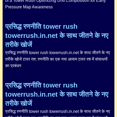
of a Tower Rush Optimizing Unit Composition for Early
Pressure Map Awareness
प्रसिद्ध रणनीति tower rush
towerrush.in.net के साथ जीतने के नए
तरीके खोजें
प्रसिद्ध रणनीति tower rush towerrush.in.net के साथ जीतने के नए
तरीके खोजें टावर रश: रणनीति का एक नया आयाम टावर रश में संसाधनों
का प्रबंधन
प्रसिद्ध रणनीति tower rush
towerrush.in.net के साथ जीतने के नए
तरीके खोजें
प्रसिद्ध रणनीति tower rush towerrush.in.net के साथ जीतने के नए