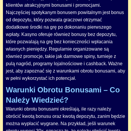
klientów atrakcyjnymi bonusami i promocjami.
Najczęściej spotykanym bonusem powitalnym jest bonus
od depozytu, który pozwala graczowi otrzymać
dodatkowe środki na grę po dokonaniu pierwszego
wpłaty. Kasyno oferuje również bonusy bez depozytu,
które pozwalają na grę bez konieczności wpłacania
własnych pieniędzy. Regularnie organizowane są
również promocje, takie jak darmowe spiny, turnieje z
pulą nagród, programy lojalnościowe i cashback. Ważne
jest, aby zapoznać się z warunkami obrotu bonusami, aby
w pełni wykorzystać ich potencjał.
Warunki Obrotu Bonusami – Co
Należy Wiedzieć?
Warunki obrotu bonusami określają, ile razy należy
obrócić kwotą bonusu oraz kwotą depozytu, zanim będzie
można wypłacić wygrane. Na przykład, jeśli warunek
obrotu wynosi 30x, oznacza to, że należy obrócić kwotą