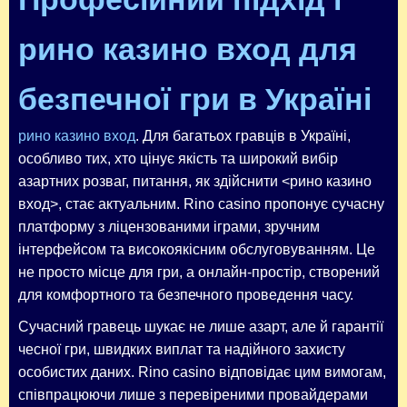
рино казино вход для
безпечної гри в Україні
рино казино вход
. Для багатьох гравців в Україні,
особливо тих, хто цінує якість та широкий вибір
азартних розваг, питання, як здійснити <рино казино
вход>, стає актуальним. Rino casino пропонує сучасну
платформу з ліцензованими іграми, зручним
інтерфейсом та високоякісним обслуговуванням. Це
не просто місце для гри, а онлайн-простір, створений
для комфортного та безпечного проведення часу.
Сучасний гравець шукає не лише азарт, але й гарантії
чесної гри, швидких виплат та надійного захисту
особистих даних. Rino casino відповідає цим вимогам,
співпрацюючи лише з перевіреними провайдерами