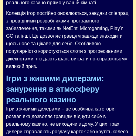
реального казино прямо у вашій кімнаті.
Колекція ігор постійно оновлюється, завдяки співпраці
з провідними розробниками програмного
забезпечення, такими як NetEnt, Microgaming, Play'n
GO та інші. Це дозволяє гравцям завжди знаходити
щось нове та цікаве для себе. Особливою
популярністю користуються слоти з прогресивними
джекпотами, які дають шанс виграти по-справжньому
великий приз.
Ігри з живими дилерами:
занурення в атмосферу
реального казино
Ігри з живими дилерами – це особлива категорія
розваг, яка дозволяє гравцям відчути себе в
реальному казино, не виходячи з дому. У цих іграх
дилери справляють роздачу карток або крутіть колесо