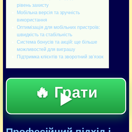
рівень захисту
Мобільна версія та зручність
використання
Оптимізація для мобільних пристроїв:
швидкість та стабільність
Система бонусів та акцій: ще більше
можливостей для виграшу
Підтримка клієнтів та зворотний зв'язок
🔥 Грати
▶️
Професійний підхід і