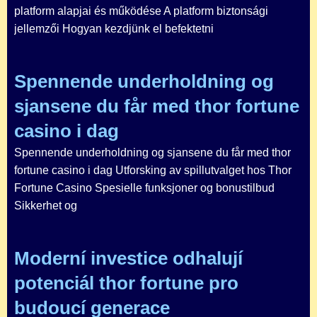
platform alapjai és működése A platform biztonsági
jellemzői Hogyan kezdjünk el befektetni
Spennende underholdning og
sjansene du får med thor fortune
casino i dag
Spennende underholdning og sjansene du får med thor
fortune casino i dag Utforsking av spillutvalget hos Thor
Fortune Casino Spesielle funksjoner og bonustilbud
Sikkerhet og
Moderní investice odhalují
potenciál thor fortune pro
budoucí generace