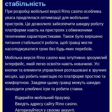
стабільність
При розробці мобільної версії Rino casino особлива
увага приділялася оптимізації для мобільних
пристроїв. Це дозволило забезпечити швидку роботу
платформи навіть на пристроях з обмеженими
технічними характеристиками. Також було вирішено
питання стабільності роботи, щоб гравці могли
насолоджуватися грою без будь-яких перебоїв.
Мобільна версія Rino casino має інтуїтивно зрозумілий
інтерфейс, який легко освоїти навіть новачкові. Усі
кнопки та елементи управління розташовані в зручних
місцях, що робить навігацію по платформі простою та
комфортною. Завдяки цьому гравці можуть швидко
знаходити улюблені ігри та робити ставки.
Відкрийте мобільний браузер.
Введіть адресу сайту Rino casino.
Авторизуйтеся у своєму акаунті.