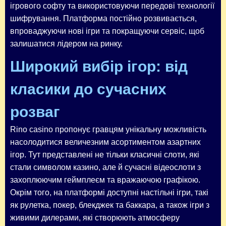
ігрового софту та використовуючи передові технології
шифрування. Платформа постійно розвивається,
впроваджуючи нові ігри та покращуючи сервіс, щоб
залишатися лідером на ринку.
Широкий вибір ігор: від
класики до сучасних
розваг
Rino casino пропонує гравцям унікальну можливість
насолодитися величезним асортиментом азартних
ігор. Тут представлені не тільки класичні слоти, які
стали символом казино, але й сучасні відеослоти з
захоплюючим геймплеєм та вражаючою графікою.
Окрім того, на платформі доступні настільні ігри, такі
як рулетка, покер, блекджек та баккара, а також ігри з
живими дилерами, які створюють атмосферу