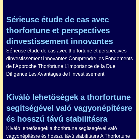
Sérieuse étude de cas avec
thorfortune et perspectives
dinvestissement innovantes
Sérieuse étude de cas avec thorfortune et perspectives
dinvestissement innovantes Comprendre les Fondements
de l'Approche Thorfortune L'Importance de la Due
Diligence Les Avantages de l'Investissement
Kiváló lehetőségek a thorfortune
segítségével való vagyonépítésre
és hosszú távú stabilitásra
Kiváló lehetőségek a thorfortune segítségével való
vagyonépítésre és hosszú távú stabilitásra A Thorfortune