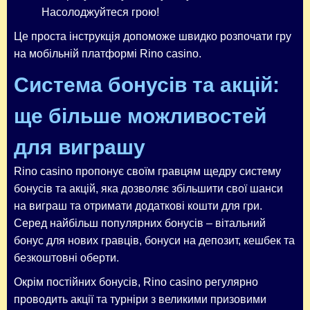
Насолоджуйтеся грою!
Це проста інструкція допоможе швидко розпочати гру
на мобільній платформі Rino casino.
Система бонусів та акцій:
ще більше можливостей
для виграшу
Rino casino пропонує своїм гравцям щедру систему
бонусів та акцій, яка дозволяє збільшити свої шанси
на виграш та отримати додаткові кошти для гри.
Серед найбільш популярних бонусів – вітальний
бонус для нових гравців, бонуси на депозит, кешбек та
безкоштовні оберти.
Окрім постійних бонусів, Rino casino регулярно
проводить акції та турніри з великими призовими