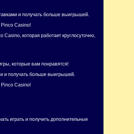
ставками и получать больше выигрышей.
Pinco Casino!
o Casino, которая работает круглосуточно,
игры, которые вам понравятся!
ми и получать больше выигрышей.
Pinco Casino!
чать играть и получить дополнительные