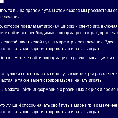
no, то вы на правом пути. В этом обзоре мы рассмотрим о
азвлечений.
о, которое предлагает игрокам широкий спектр игр, включая
ете найти все необходимые информацию о играх, правилах 
й способ начать свой путь в мире игр и развлечений. Здес
астия, а также зарегистрироваться и начать играть.
sino вы можете найти информацию о различных акциях и пр
то лучший способ начать свой путь в мире игр и развлечен
астия, а также зарегистрироваться и начать играть.
вы можете найти информацию о различных акциях и промо-
это лучший способ начать свой путь в мире игр и развлече
астия, а также зарегистрироваться и начать играть.