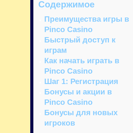
Содержимое
Преимущества игры в
Pinco Casino
Быстрый доступ к
играм
Как начать играть в
Pinco Casino
Шаг 1: Регистрация
Бонусы и акции в
Pinco Casino
Бонусы для новых
игроков