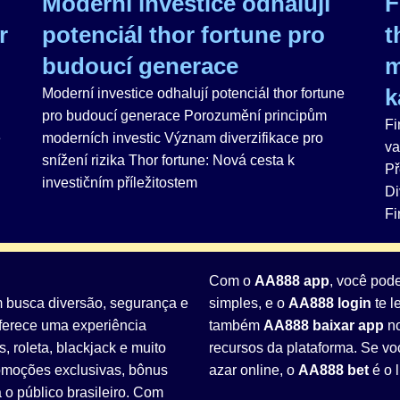
Moderní investice odhalují
F
r
potenciál thor fortune pro
t
budoucí generace
m
k
Moderní investice odhalují potenciál thor fortune
pro budoucí generace Porozumění principům
Fi
e
moderních investic Význam diverzifikace pro
va
snížení rizika Thor fortune: Nová cesta k
Př
investičním příležitostem
Di
Fi
Com o
AA888 app
, você pod
m busca diversão, segurança e
simples, e o
AA888 login
te l
oferece uma experiência
também
AA888 baixar app
no
, roleta, blackjack e muito
recursos da plataforma. Se vo
omoções exclusivas, bônus
azar online, o
AA888 bet
é o 
o público brasileiro. Com