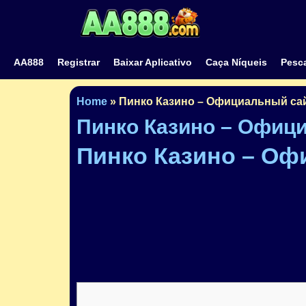
AA888
Registrar
Baixar Aplicativo
Caça Níqueis
Pesca
Home
»
Пинко Казино – Официальный сай
Пинко Казино – Офици
Пинко Казино – Оф