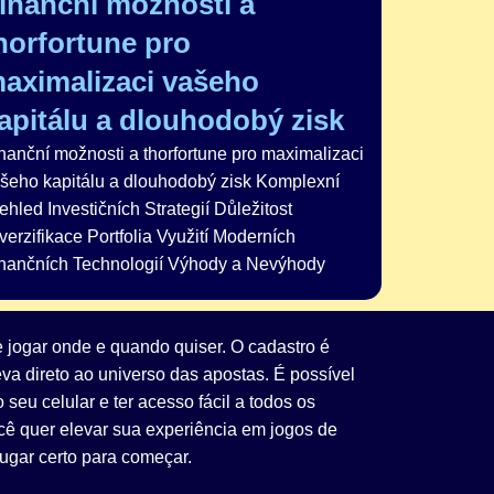
inanční možnosti a
horfortune pro
aximalizaci vašeho
apitálu a dlouhodobý zisk
nanční možnosti a thorfortune pro maximalizaci
šeho kapitálu a dlouhodobý zisk Komplexní
ehled Investičních Strategií Důležitost
verzifikace Portfolia Využití Moderních
nančních Technologií Výhody a Nevýhody
e jogar onde e quando quiser. O cadastro é
eva direto ao universo das apostas. É possível
 seu celular e ter acesso fácil a todos os
cê quer elevar sua experiência em jogos de
lugar certo para começar.