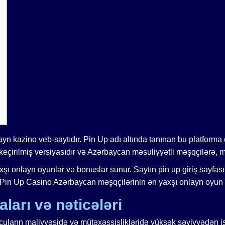
 kazino veb-saytıdır. Pin Up adı altında tanınan bu platforma
 keçirilmiş versiyasıdır və Azərbaycan məsuliyyətli məşqçilərə, 
 onlayn oyunlar və bonuslar sunur. Saytın pin up giriş sayfası
. Pin Up Casino Azərbaycan məşqçilərinin ən yaxşı onlayn oyun v
ları və nəticələri
çuların maliyyəsidə və mütəxəssislikləridə yüksək səviyyədən i