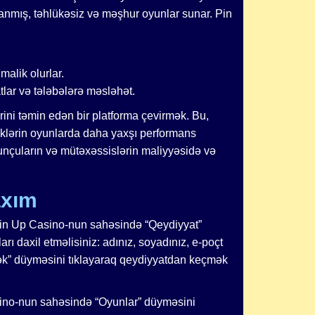
lanmış, təhlükəsiz və məşhur oyunlar sunar. Pin
alik olurlar.
lar və tələbələrə məsləhət.
ini təmin edən bir platforma çevirmək. Bu,
iklərin oyunlarda daha yaxşı performans
unçuların və mütəxəssislərin maliyyəsidə və
axım
 Pin Up Casino-nun sahəsində “Qeydiyyat”
ı daxil etməlisiniz: adınız, soyadınız, e-poçt
mək” düyməsini tıklayaraq qeydiyyatdan keçmək
sino-nun sahəsində “Oyunlar” düyməsini