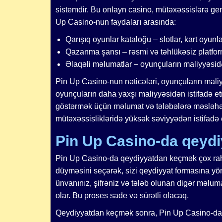
sistemdir. Bu onlayn casino, mütəxəssislərə gen
Up Casino-nun faydaları arasında:
Qarışıq oyunlar kataloğu – slotlar, kart oyunl
Qazanma şansı – rəsmi və təhlükəsiz platfo
Əlaqəli məlumatlar – oyunçuların maliyyəsid
Pin Up Casino-nun nəticələri, oyunçuların mali
oyunçuların daha yaxşı maliyyəsidən istifadə e
göstərmək üçün məlumat və tələbələrə məsləhət 
mütəxəssislikləridə yüksək səviyyədən istifadə 
Pin Up Casino-da qeyd
Pin Up Casino-da qeydiyyatdan keçmək çox rahat
düyməsini seçərək, sizi qeydiyyat formasına yön
ünvanınız, şifrəniz və tələb olunan digər məlu
olar. Bu proses sade və sürətli olacaq.
Qeydiyyatdan keçmək sonra, Pin Up Casino-da o