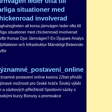
ärnvägen leder ofta till
arliga situationer med
hickenroad involverad
ghalsigheten att korsa järnvägen leder ofta till
rliga situationer med chickenroad involverad
rför Korsar Djur Järnvägen? En Djupare Analys
ljöfaktorer och Infrastruktur Mänskligt Beteende:
rför
ýznamné_postavení_online_kasina_2
znamné postavení online kasina 22bet přináší
jímavé možnosti pro české hráče Široký výběr
r a sázkových příležitostí Sportovní sázky s
sokými kurzy Bonusy a promoakce