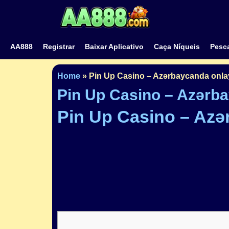
AA888
Registrar
Baixar Aplicativo
Caça Níqueis
Pesca
Home
»
Pin Up Casino – Azərbaycanda onla
Pin Up Casino – Azərba
Pin Up Casino – Azə