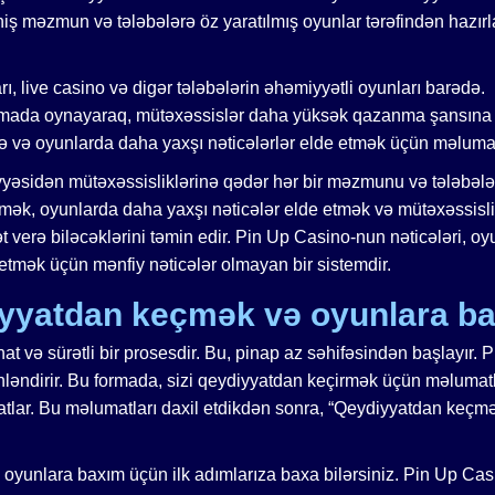
iş məzmun və tələbələrə öz yaratılmış oyunlar tərəfindən hazır
arı, live casino və digər tələbələrin əhəmiyyətli oyunları barədə.
rmada oynayaraq, mütəxəssislər daha yüksək qazanma şansına m
ə və oyunlarda daha yaxşı nəticələrlər elde etmək üçün məlumat
yyəsidən mütəxəssisliklərinə qədər hər bir məzmunu və tələbələr
tmək, oyunlarda daha yaxşı nəticələr elde etmək və mütəxəssisl
verə biləcəklərini təmin edir. Pin Up Casino-nun nəticələri, oy
etmək üçün mənfiy nəticələr olmayan bir sistemdir.
iyyatdan keçmək və oyunlara b
 və sürətli bir prosesdir. Bu, pinap az səhifəsindən başlayır.
ləndirir. Bu formada, sizi qeydiyyatdan keçirmək üçün məlumatlar
matlar. Bu məlumatları daxil etdikdən sonra, “Qeydiyyatdan keç
yunlara baxım üçün ilk adımlarıza baxa bilərsiniz. Pin Up Ca