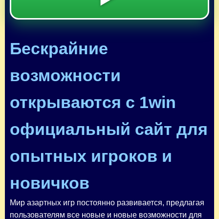
Бескрайние
возможности
открываются с 1win
официальный сайт для
опытных игроков и
новичков
Мир азартных игр постоянно развивается, предлагая
пользователям все новые и новые возможности для