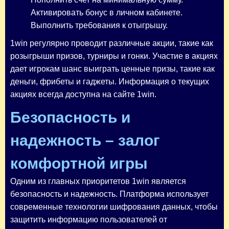
Активировать бонус в личном кабинете.
Выполнить требования к отыгрышу.
1win регулярно проводит различные акции, такие как
розыгрыши призов, турниры и гонки. Участие в акциях
дает игрокам шанс выиграть ценные призы, такие как
деньги, фрибеты и гаджеты. Информация о текущих
акциях всегда доступна на сайте 1win.
Безопасность и
надежность – залог
комфортной игры
Одним из главных приоритетов 1win является
безопасность и надежность. Платформа использует
современные технологии шифрования данных, чтобы
защитить информацию пользователей от