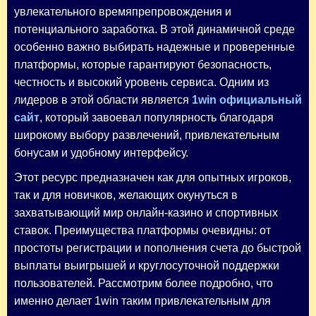
увлекательного времяпрепровождения и
потенциального заработка. В этой динамичной среде
особенно важно выбирать надежные и проверенные
платформы, которые гарантируют безопасность,
честность и высокий уровень сервиса. Одним из
лидеров в этой области является
1win официальный
сайт
, который завоевал популярность благодаря
широкому выбору развлечений, привлекательным
бонусам и удобному интерфейсу.
Этот ресурс предназначен как для опытных игроков,
так и для новичков, желающих окунуться в
захватывающий мир онлайн-казино и спортивных
ставок. Преимущества платформы очевидны: от
простоты регистрации и пополнения счета до быстрой
выплаты выигрышей и круглосуточной поддержки
пользователей. Рассмотрим более подробно, что
именно делает 1win таким привлекательным для