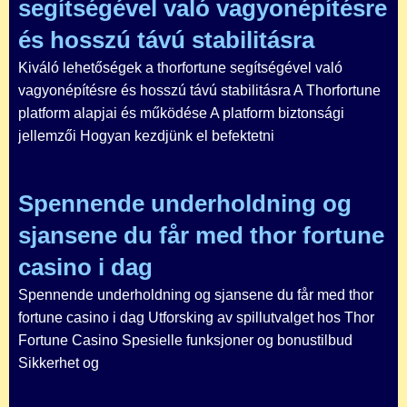
segítségével való vagyonépítésre
és hosszú távú stabilitásra
Kiváló lehetőségek a thorfortune segítségével való
vagyonépítésre és hosszú távú stabilitásra A Thorfortune
platform alapjai és működése A platform biztonsági
jellemzői Hogyan kezdjünk el befektetni
Spennende underholdning og
sjansene du får med thor fortune
casino i dag
Spennende underholdning og sjansene du får med thor
fortune casino i dag Utforsking av spillutvalget hos Thor
Fortune Casino Spesielle funksjoner og bonustilbud
Sikkerhet og