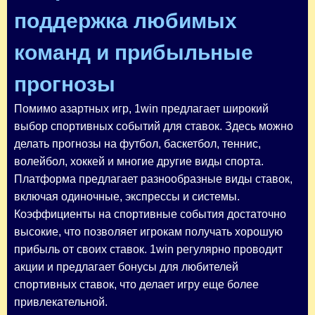
поддержка любимых
команд и прибыльные
прогнозы
Помимо азартных игр, 1win предлагает широкий
выбор спортивных событий для ставок. Здесь можно
делать прогнозы на футбол, баскетбол, теннис,
волейбол, хоккей и многие другие виды спорта.
Платформа предлагает разнообразные виды ставок,
включая одиночные, экспрессы и системы.
Коэффициенты на спортивные события достаточно
высокие, что позволяет игрокам получать хорошую
прибыль от своих ставок. 1win регулярно проводит
акции и предлагает бонусы для любителей
спортивных ставок, что делает игру еще более
привлекательной.