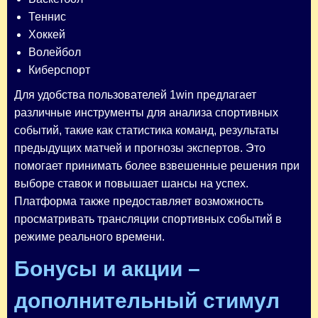
Теннис
Хоккей
Волейбол
Киберспорт
Для удобства пользователей 1win предлагает
различные инструменты для анализа спортивных
событий, такие как статистика команд, результаты
предыдущих матчей и прогнозы экспертов. Это
помогает принимать более взвешенные решения при
выборе ставок и повышает шансы на успех.
Платформа также предоставляет возможность
просматривать трансляции спортивных событий в
режиме реального времени.
Бонусы и акции –
дополнительный стимул