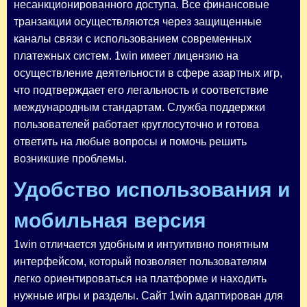
несанкционированного доступа. Все финансовые
транзакции осуществляются через защищенные
каналы связи с использованием современных
платежных систем. 1win имеет лицензию на
осуществление деятельности в сфере азартных игр,
что подтверждает его легальность и соответствие
международным стандартам. Служба поддержки
пользователей работает круглосуточно и готова
ответить на любые вопросы и помочь решить
возникшие проблемы.
Удобство использования и
мобильная версия
1win отличается удобным и интуитивно понятным
интерфейсом, который позволяет пользователям
легко ориентироваться на платформе и находить
нужные игры и разделы. Сайт 1win адаптирован для