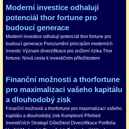
Moderní investice odhalují
potenciál thor fortune pro
budoucí generace
Moderní investice odhalují potenciál thor fortune pro
budoucí generace Porozumění principům moderních
investic Význam diverzifikace pro snížení rizika Thor
fortune: Nová cesta k investičním příležitostem
Finanční možnosti a thorfortune
pro maximalizaci vašeho kapitálu
a dlouhodobý zisk
Finanční možnosti a thorfortune pro maximalizaci vašeho
kapitálu a dlouhodobý zisk Komplexní Přehled
Investičních Strategií Důležitost Diverzifikace Portfolia