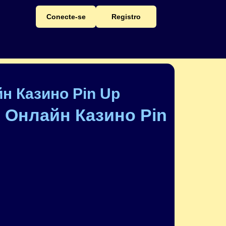
Conecte-se
Registro
н Казино Pin Up
 Онлайн Казино Pin