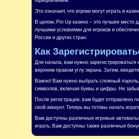
официальным.
Это означает, что игроки могут играть в кази
В целом, Pin Up казино – это лучшее место
лучшими условиями для игроков и обеспече
России и других стран.
Как Зарегистрироватьс
Для начала, вам нужно зарегистрироваться н
верхнем правом углу экрана. Затем, введит
Важно! Вам нужно выбрать сложный пароль, 
символов, включая буквы и цифры. Не забыв
После регистрации, вам будет отправлено п
свой аккаунт. Теперь вы готовы начать играт
Вам доступны различные игровые автоматы, в
играть. Вам доступны также различные бонус