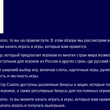
ino, то вы на правом пути. В этом обзоре мы рассмотрим 
м начать играть в игры, которые вам нравятся.
, который предлагает игрокам из многих стран мира возмож
доступным для игроков из России и других стран, где русски
 широкий выбор игр, включая слоты, карточные игры, рулет
ть и честность игры.
Up Casino доступны различные бонусы и акции, которые пом
гроков, а также регулярные бонусы для постоянных игрок
ino, то вы можете начать играть в игры, которые вам нрав
начать играть и получать выигрыши.