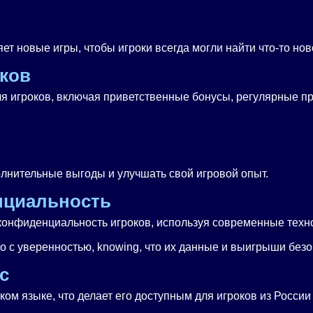
яет новые игры, чтобы игроки всегда могли найти что-то нов
оков
ля игроков, включая приветственные бонусы, регулярные п
полнительные выгоды и улучшать свой игровой опыт.
нциальность
 конфиденциальность игроков, используя современные техн
ино с уверенностью, knowing, что их данные и выигрыши без
с
ом языке, что делает его доступным для игроков из России 