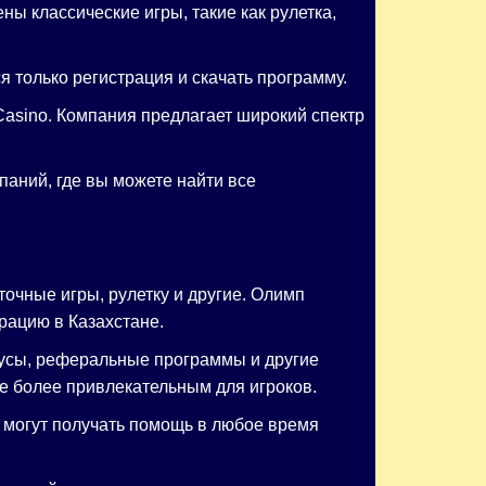
ны классические игры, такие как рулетка,
я только регистрация и скачать программу.
 Casino. Компания предлагает широкий спектр
паний, где вы можете найти все
точные игры, рулетку и другие. Олимп
ерацию в Казахстане.
нусы, реферальные программы и другие
ще более привлекательным для игроков.
ки могут получать помощь в любое время