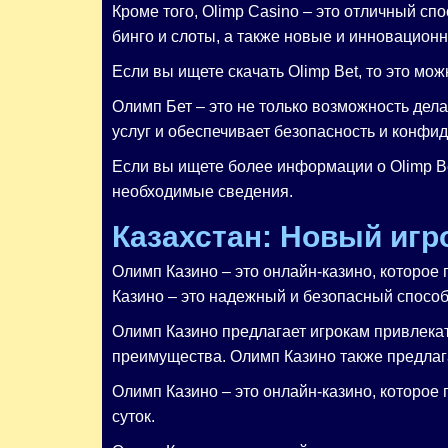
Кроме того, Olimp Casino – это отличный сп
бинго и слоты, а также новые и инновацион
Если вы ищете скачать Olimp Bet, то это мо
Олимп Бет – это не только возможность дела
услуг и обеспечивает безопасность и конф
Если вы ищете более информации о Olimp Be
необходимые сведения.
Казахстан: Новый игр
Олимп Казино – это онлайн-казино, которое 
Казино – это надежный и безопасный способ 
Олимп Казино предлагает игрокам привлека
преимущества. Олимп Казино также предлага
Олимп Казино – это онлайн-казино, которое 
суток.