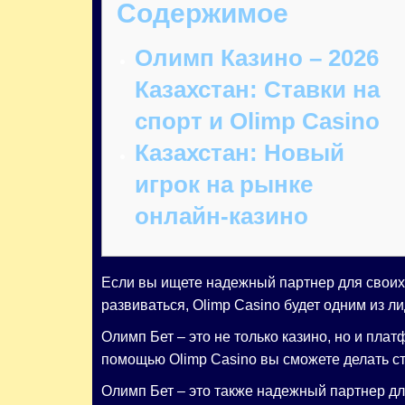
Содержимое
Олимп Казино – 2026
Казахстан: Ставки на
спорт и Olimp Casino
Казахстан: Новый
игрок на рынке
онлайн-казино
Если вы ищете надежный партнер для своих
развиваться, Olimp Casino будет одним из ли
Олимп Бет – это не только казино, но и пла
помощью Olimp Casino вы сможете делать ста
Олимп Бет – это также надежный партнер дл