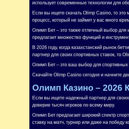
использует современные технологии для об
Если вы ищете скачать Olimp Casino, то это
процесс, который не займет у вас много вре
Олимп Бет – это также отличный выбор для 
предлагает множество функций и инструмент
В 2026 году, когда казахстанский рынок бет
партнер для своих спортивных ставок, то Ol
Олимп Бет – это ваш выбор для спортивных 
Скачайте Olimp Casino сегодня и начните де
Олимп Казино – 2026 К
Если вы ищете надежный партнер для своих с
доверие тысяч игроков по всему миру.
Олимп Бет предлагает широкий спектр спорти
ставку на матч, турнир или даже на победу 