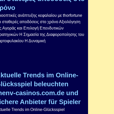
ρόνο
οοπτικές ανάπτυξης κεφαλαίου με thorfortune
ι σταθερές αποδόσεις στο χρόνο Αξιολόγηση
ς Αγοράς και Επιλογή Επενδυτικών
ρατηγικών Η Σημασία της Διαφοροποίησης του
ρτοφυλακίου Η Δυναμική
ktuelle Trends im Online-
lücksspiel beleuchten
henv-casinos.com.de und
ichere Anbieter für Spieler
tuelle Trends im Online-Glücksspiel