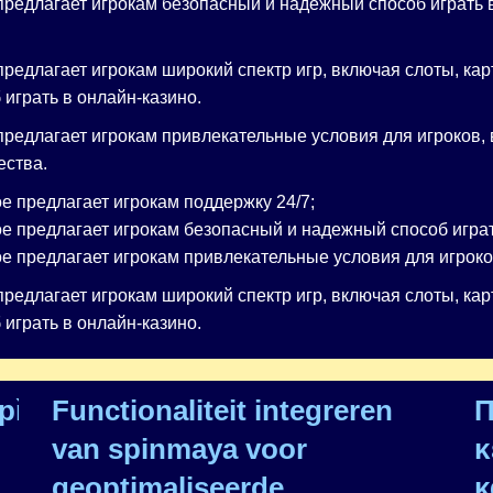
предлагает игрокам безопасный и надежный способ играть в
предлагает игрокам широкий спектр игр, включая слоты, кар
играть в онлайн-казино.
 предлагает игрокам привлекательные условия для игроков,
ства.
ое предлагает игрокам поддержку 24/7;
ое предлагает игрокам безопасный и надежный способ играт
ое предлагает игрокам привлекательные условия для игроко
предлагает игрокам широкий спектр игр, включая слоты, кар
играть в онлайн-казино.
ři_hře_plinko_game_nabízí_vzrušují
Functionaliteit integreren
Π
van spinmaya voor
κ
geoptimaliseerde
κ