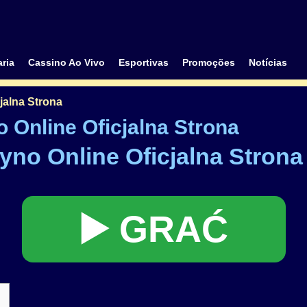
ria
Cassino Ao Vivo
Esportivas
Promoções
Notícias
jalna Strona
Online Oficjalna Strona
no Online Oficjalna Strona
▶️ GRAĆ