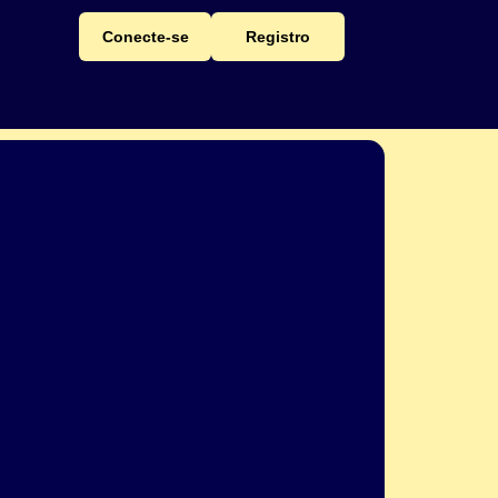
Conecte-se
Registro