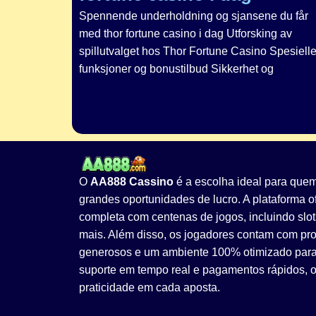
Spennende underholdning og sjansene du får
med thor fortune casino i dag Utforsking av
spillutvalget hos Thor Fortune Casino Spesiell
funksjoner og bonustilbud Sikkerhet og
O
AA888 Cassino
é a escolha ideal para que
grandes oportunidades de lucro. A plataforma 
completa com centenas de jogos, incluindo slots
mais. Além disso, os jogadores contam com pr
generosos e um ambiente 100% otimizado para 
suporte em tempo real e pagamentos rápidos, 
praticidade em cada aposta.