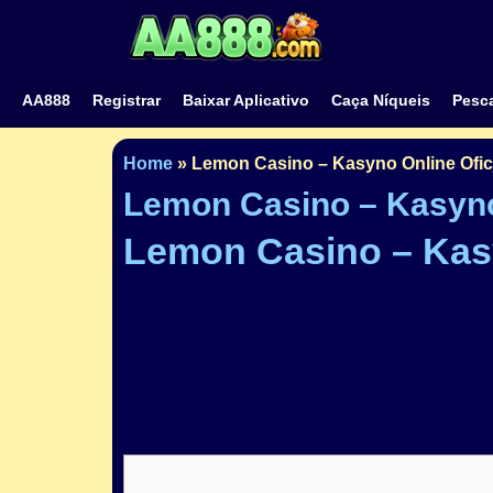
AA888
Registrar
Baixar Aplicativo
Caça Níqueis
Pesca
Home
»
Lemon Casino – Kasyno Online Ofic
Lemon Casino – Kasyno 
Lemon Casino – Kasy