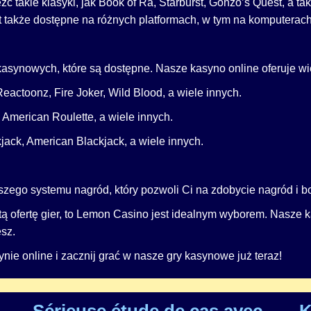
takie klasyki, jak Book of Ra, Starburst, Gonzo’s Quest, a takż
t także dostępne na różnych platformach, w tym na komputerach
synowych, które są dostępne. Nasze kasyno online oferuje wie
Reactoonz, Fire Joker, Wild Blood, a wiele innych.
 American Roulette, a wiele innych.
jack, American Blackjack, a wiele innych.
zego systemu nagród, który pozwoli Ci na zdobycie nagród i b
atą ofertę gier, to Lemon Casino jest idealnym wyborem. Nasze 
sz.
nie online i zacznij grać w nasze gry kasynowe już teraz!