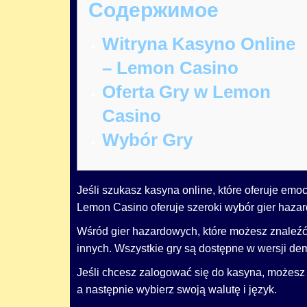
Содержимое
Witryna Kasyno Online
– Lemon Casino
Oferta Gry w Lemon
Casino
Wybór Gry
Jeśli szukasz kasyna online, które oferuje e
Lemon Casino oferuje szeroki wybór gier hazard
Wśród gier hazardowych, które możesz znaleźć n
innych. Wszystkie gry są dostępne w wersji de
Jeśli chcesz zalogować się do kasyna, możesz t
a następnie wybierz swoją walutę i język.