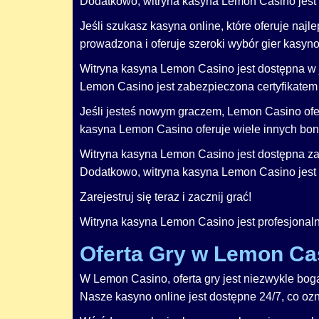
Dodatkowo, witryna kasyna Lemon Casino jest d
Jeśli szukasz kasyna online, które oferuje na
prowadzona i oferuje szeroki wybór gier kasynow
Witryna kasyna Lemon Casino jest dostępna w j
Lemon Casino jest zabezpieczona certyfikatem
Jeśli jesteś nowym graczem, Lemon Casino ofer
kasyna Lemon Casino oferuje wiele innych bon
Witryna kasyna Lemon Casino jest dostępna zar
Dodatkowo, witryna kasyna Lemon Casino jest d
Zarejestruj się teraz i zacznij grać!
Witryna kasyna Lemon Casino jest profesjonalnie
Oferta Gry w Lemon Ca
W Lemon Casino, oferta gry jest niezwykle bogat
Nasze kasyno online jest dostępne 24/7, co oz