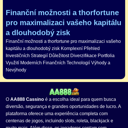
Finanční možnosti a thorfortune
pro maximalizaci vašeho kapitálu
a dlouhodobý zisk
Finanční možnosti a thorfortune pro maximalizaci vašeho
kapitálu a dlouhodobý zisk Komplexní Přehled
Investičních Strategií Důležitost Diverzifikace Portfolia
Využití Moderních Finančních Technologií Výhody a
Nevýhody
O
AA888 Cassino
é a escolha ideal para quem busca
diversão, segurança e grandes oportunidades de lucro. A
plataforma oferece uma experiência completa com
centenas de jogos, incluindo slots, roleta, blackjack e
muito mais. Além disso, os jogadores contam com