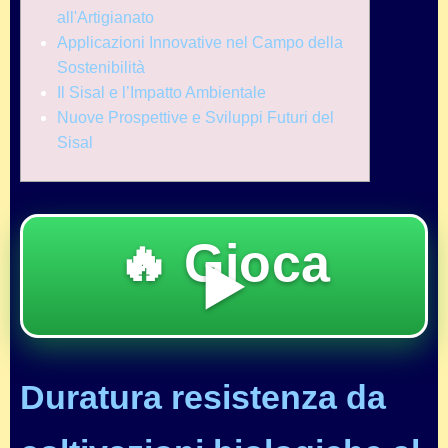
all'Artigianato
Applicazioni Innovative nel Campo della
Sostenibilità
Il Sisal e l’Impatto Ambientale
Nuove Prospettive e Sviluppi Futuri del
Sisal
🔥 Gioca
▶️
Duratura resistenza da