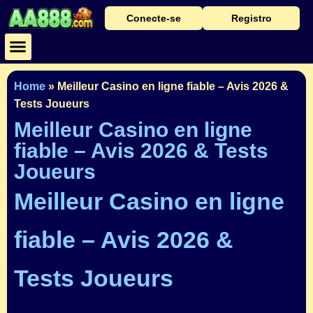
Conecte-se
Registro
Baixar Aplicativo
Caça Níqueis
Cassino Ao Vivo
Home
»
Meilleur Casino en ligne fiable – Avis 2026 &
Tests Joueurs
Meilleur Casino en ligne
fiable – Avis 2026 & Tests
Joueurs
Meilleur Casino en ligne
fiable – Avis 2026 &
Tests Joueurs