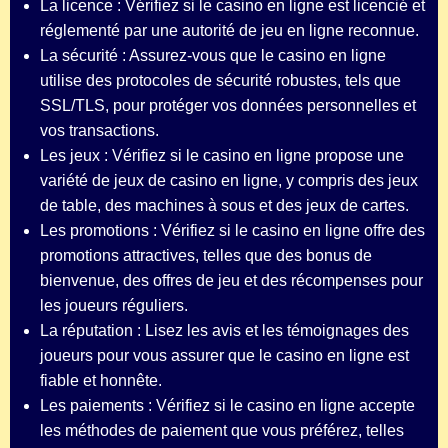
La licence : Vérifiez si le casino en ligne est licencié et
réglementé par une autorité de jeu en ligne reconnue.
La sécurité : Assurez-vous que le casino en ligne
utilise des protocoles de sécurité robustes, tels que
SSL/TLS, pour protéger vos données personnelles et
vos transactions.
Les jeux : Vérifiez si le casino en ligne propose une
variété de jeux de casino en ligne, y compris des jeux
de table, des machines à sous et des jeux de cartes.
Les promotions : Vérifiez si le casino en ligne offre des
promotions attractives, telles que des bonus de
bienvenue, des offres de jeu et des récompenses pour
les joueurs réguliers.
La réputation : Lisez les avis et les témoignages des
joueurs pour vous assurer que le casino en ligne est
fiable et honnête.
Les paiements : Vérifiez si le casino en ligne accepte
les méthodes de paiement que vous préférez, telles