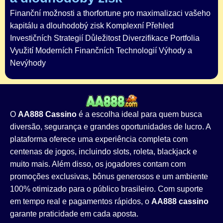
Finanční možnosti a thorfortune pro maximalizaci vašeho
kapitálu a dlouhodobý zisk Komplexní Přehled
Investičních Strategií Důležitost Diverzifikace Portfolia
Využití Moderních Finančních Technologií Výhody a
Nevýhody
O
AA888 Cassino
é a escolha ideal para quem busca
diversão, segurança e grandes oportunidades de lucro. A
plataforma oferece uma experiência completa com
centenas de jogos, incluindo slots, roleta, blackjack e
muito mais. Além disso, os jogadores contam com
promoções exclusivas, bônus generosos e um ambiente
100% otimizado para o público brasileiro. Com suporte
em tempo real e pagamentos rápidos, o
AA888 cassino
garante praticidade em cada aposta.