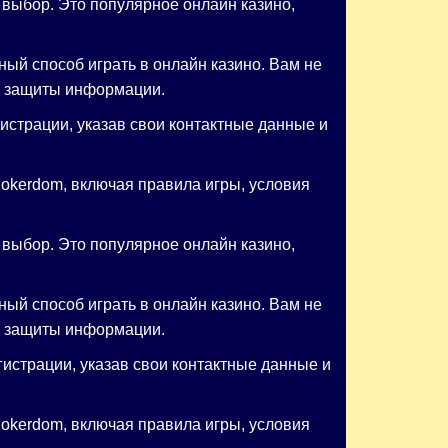
ш выбор. Это популярное онлайн казино,
ый способ играть в онлайн казино. Вам не
ля защиты информации.
истрации, указав свои контактные данные и
okerdom, включая правила игры, условия
ш выбор. Это популярное онлайн казино,
ый способ играть в онлайн казино. Вам не
ля защиты информации.
гистрации, указав свои контактные данные и
okerdom, включая правила игры, условия