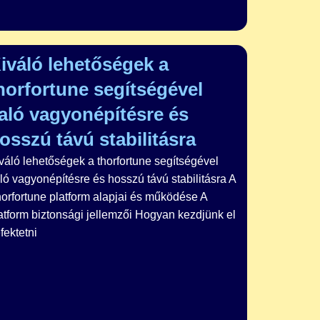
iváló lehetőségek a
horfortune segítségével
aló vagyonépítésre és
osszú távú stabilitásra
váló lehetőségek a thorfortune segítségével
ló vagyonépítésre és hosszú távú stabilitásra A
orfortune platform alapjai és működése A
atform biztonsági jellemzői Hogyan kezdjünk el
fektetni