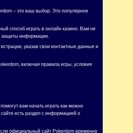
kerdom – это ваш выбор. Это популярное
ый способ играть в онлайн казино. Вам не
ля защиты информации.
гистрации, указав свои контактные данные и
okerdom, включая правила игры, условия
омогут вам начать играть как можно
а сайте есть раздел с информацией о
е если официальный сайт Pokerdom временно