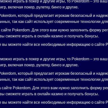
можно играть в покер и другие игры, то Pokerdom – это ва
гр, включая покер, рулетку, бинго и другие.
okerdom, который предлагает игрокам безопасный и надежн
анных, так как сайт использует современные технологии д
 сайте Pokerdom. Для этого вам нужно заполнить форму рег
вы сможете играть в онлайн казино и получать бонусы.
де вы можете найти все необходимые информацию о сайте P
можно играть в покер и другие игры, то Pokerdom – это ва
гр, включая покер, рулетку, бинго и другие.
okerdom, который предлагает игрокам безопасный и надежн
анных, так как сайт использует современные технологии д
а сайте Pokerdom. Для этого вам нужно заполнить форму ре
вы сможете играть в онлайн казино и получать бонусы.
де вы можете найти все необходимые информацию о сайте P