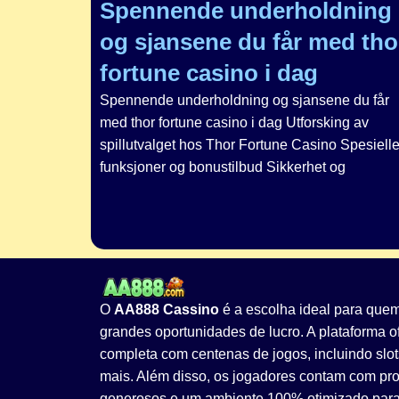
Spennende underholdning
og sjansene du får med tho
fortune casino i dag
Spennende underholdning og sjansene du får
med thor fortune casino i dag Utforsking av
spillutvalget hos Thor Fortune Casino Spesiell
funksjoner og bonustilbud Sikkerhet og
O
AA888 Cassino
é a escolha ideal para que
grandes oportunidades de lucro. A plataforma 
completa com centenas de jogos, incluindo slots
mais. Além disso, os jogadores contam com pr
generosos e um ambiente 100% otimizado para 