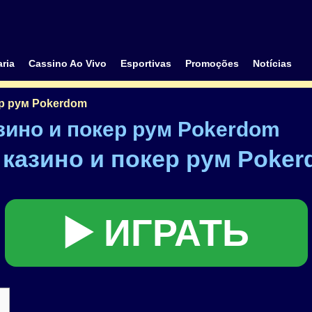
ria
Cassino Ao Vivo
Esportivas
Promoções
Notícias
ер рум Pokerdom
зино и покер рум Pokerdom
 казино и покер рум Poke
▶️ ИГРАТЬ