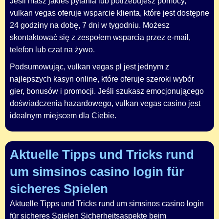
Jeśli masz jakieś pytania lub potrzebujesz pomocy,
vulkan vegas oferuje wsparcie klienta, które jest dostępne
24 godziny na dobę, 7 dni w tygodniu. Możesz
skontaktować się z zespołem wsparcia przez e-mail,
telefon lub czat na żywo.
Podsumowując, vulkan vegas pl jest jednym z
najlepszych kasyn online, które oferuje szeroki wybór
gier, bonusów i promocji. Jeśli szukasz emocjonującego
doświadczenia hazardowego, vulkan vegas casino jest
idealnym miejscem dla Ciebie.
Aktuelle Tipps und Tricks rund
um simsinos casino login für
sicheres Spielen
Aktuelle Tipps und Tricks rund um simsinos casino login
für sicheres Spielen Sicherheitsaspekte beim