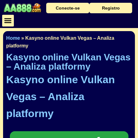
Conecte-se
Registro
Baixar Aplicativo
Caça Níqueis
Cassino Ao Vivo
Home
»
Kasyno online Vulkan Vegas – Analiza
platformy
Kasyno online Vulkan Vegas
– Analiza platformy
Kasyno online Vulkan
Vegas – Analiza
platformy