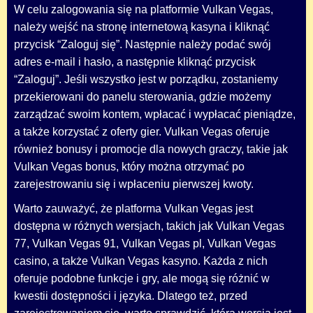
W celu zalogowania się na platformie Vulkan Vegas,
należy wejść na stronę internetową kasyna i kliknąć
przycisk “Zaloguj się”. Następnie należy podać swój
adres e-mail i hasło, a następnie kliknąć przycisk
“Zaloguj”. Jeśli wszystko jest w porządku, zostaniemy
przekierowani do panelu sterowania, gdzie możemy
zarządzać swoim kontem, wpłacać i wypłacać pieniądze,
a także korzystać z oferty gier. Vulkan Vegas oferuje
również bonusy i promocje dla nowych graczy, takie jak
Vulkan Vegas bonus, który można otrzymać po
zarejestrowaniu się i wpłaceniu pierwszej kwoty.
Warto zauważyć, że platforma Vulkan Vegas jest
dostępna w różnych wersjach, takich jak Vulkan Vegas
77, Vulkan Vegas 91, Vulkan Vegas pl, Vulkan Vegas
casino, a także Vulkan Vegas kasyno. Każda z nich
oferuje podobne funkcje i gry, ale mogą się różnić w
kwestii dostępności i języka. Dlatego też, przed