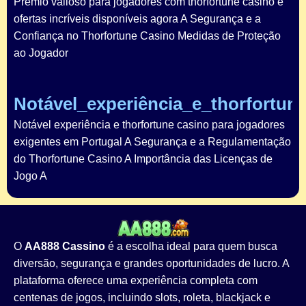
Prêmio valioso para jogadores com thorfortune casino e
ofertas incríveis disponíveis agora A Segurança e a
Confiança no Thorfortune Casino Medidas de Proteção
ao Jogador
Notável_experiência_e_thorfortu
Notável experiência e thorfortune casino para jogadores
exigentes em Portugal A Segurança e a Regulamentação
do Thorfortune Casino A Importância das Licenças de
Jogo A
O
AA888 Cassino
é a escolha ideal para quem busca
diversão, segurança e grandes oportunidades de lucro. A
plataforma oferece uma experiência completa com
centenas de jogos, incluindo slots, roleta, blackjack e