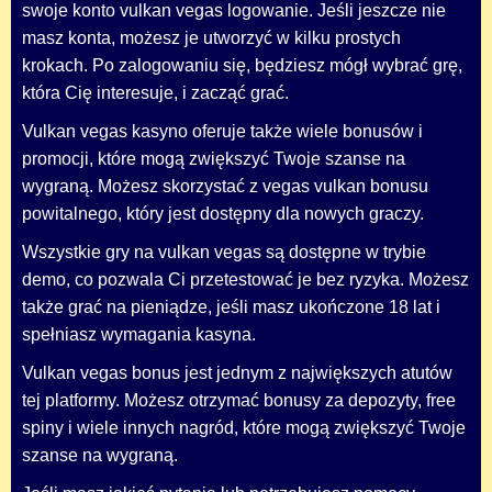
swoje konto vulkan vegas logowanie. Jeśli jeszcze nie
masz konta, możesz je utworzyć w kilku prostych
krokach. Po zalogowaniu się, będziesz mógł wybrać grę,
która Cię interesuje, i zacząć grać.
Vulkan vegas kasyno oferuje także wiele bonusów i
promocji, które mogą zwiększyć Twoje szanse na
wygraną. Możesz skorzystać z vegas vulkan bonusu
powitalnego, który jest dostępny dla nowych graczy.
Wszystkie gry na vulkan vegas są dostępne w trybie
demo, co pozwala Ci przetestować je bez ryzyka. Możesz
także grać na pieniądze, jeśli masz ukończone 18 lat i
spełniasz wymagania kasyna.
Vulkan vegas bonus jest jednym z największych atutów
tej platformy. Możesz otrzymać bonusy za depozyty, free
spiny i wiele innych nagród, które mogą zwiększyć Twoje
szanse na wygraną.