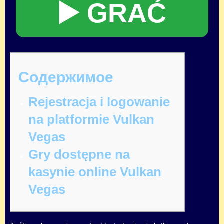
▶️ GRAĆ
Содержимое
Rejestracja i logowanie
na platformie Vulkan
Vegas
Gry dostępne na
kasynie online Vulkan
Vegas