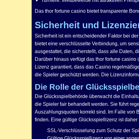
Turniere: Wettbewerbe mit attraktiven Preisp
Das thor fortune casino bietet transparente Bo
Sicherheit und Lizenzie
Sicherheit ist ein entscheidender Faktor bei de
bietet eine verschlüsselte Verbindung, um sens
ausgestattet, die sicherstellt, dass alle Daten
Darüber hinaus verfügt das thor fortune casino
Lizenz garantiert, dass das Casino regelmäßigen
die Spieler geschützt werden. Die Lizenzinforma
Die Rolle der Glücksspielb
Die Glücksspielbehörde überwacht die Einhaltun
die Spieler fair behandelt werden. Sie führt re
Auszahlungsquoten korrekt sind. Im Falle von B
finden. Eine gültige Glücksspiellizenz ist dahe
SSL-Verschlüsselung zum Schutz der Spi
Gültige Glücksspiellizenz von einer ang