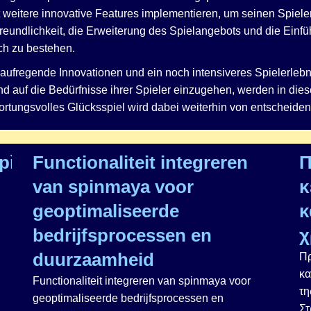
 weitere innovative Features implementieren, um seinen Spieler
freundlichkeit, die Erweiterung des Spielangebots und die Ein
ch zu bestehen.
aufregende Innovationen und ein noch intensiveres Spielerlebnis
nd auf die Bedürfnisse ihrer Spieler einzugehen, werden in die
ortungsvolles Glücksspiel wird dabei weiterhin von entscheide
ři_hře_plinko_game_nabízí_vzrušují
Functionaliteit integreren
Π
van spinmaya voor
κ
geoptimaliseerde
κ
bedrijfsprocessen en
χ
duurzaamheid
Πρ
κα
Functionaliteit integreren van spinmaya voor
τη
geoptimaliseerde bedrijfsprocessen en
Στ