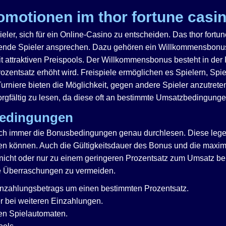
motionen im thor fortune casi
eler, sich für ein Online-Casino zu entscheiden. Das thor fortun
ende Spieler ansprechen. Dazu gehören ein Willkommensbonus 
mit attraktiven Preispools. Der Willkommensbonus besteht in d
zentsatz erhöht wird. Freispiele ermöglichen es Spielern, Spi
niere bieten die Möglichkeit, gegen andere Spieler anzutreten u
rgfältig zu lesen, da diese oft an bestimmte Umsatzbedingunge
bedingungen
ch immer die Bonusbedingungen genau durchlesen. Diese legen 
 können. Auch die Gültigkeitsdauer des Bonus und die maximal
icht oder nur zu einem geringeren Prozentsatz zum Umsatz beitr
 Überraschungen zu vermeiden.
nzahlungsbetrags um einen bestimmten Prozentsatz.
r bei weiteren Einzahlungen.
en Spielautomaten.