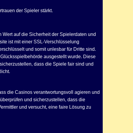
rauen der Spieler stärkt.
n Wert auf die Sicherheit der Spielerdaten und
site ist mit einer SSL-Verschlüsselung
schlüsselt und somit unlesbar für Dritte sind.
n Glücksspielbehörde ausgestellt wurde. Diese
icherzustellen, dass die Spiele fair sind und
icht.
dass die Casinos verantwortungsvoll agieren und
 überprüfen und sicherzustellen, dass die
rmittler und versucht, eine faire Lösung zu