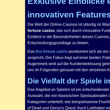
Exklusive Einblicke 
innovativen Feature
Die Welt der Online-Casinos ist ständig im Wa
fortune casino
, das sich durch innovative Fun
Einblick in die Besonderheiten dieses Casinos
Entscheidungsgrundlage zu bieten.
Das
thor fortune casino
positioniert sich als e
anspricht. Der Fokus liegt auf einer breiten P
Augenmerk wird auf die Kundenbetreuung gelegt,
uns im Folgenden genauer mit den einzelnen A
Die Vielfalt der Spiele 
Das Angebot an Spielen ist ein entscheidender 
Auswahl, die von klassischen Spielautomaten ü
Kategorien unterteilt, wie beispielsweise Fruc
of Dead und Gonzo's Quest. Auch Liebhaber von