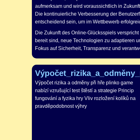
aufmerksam und wird voraussichtlich in Zukunft
Die kontinuierliche Verbesserung der Benutzer
entscheidend sein, um im Wettbewerb erfolgrei
Die Zukunft des Online-Glücksspiels verspricht 
bereit sind, neue Technologien zu adaptieren u
Fokus auf Sicherheit, Transparenz und verantw
Výpočet_rizika_a_odměny_p
Výpočet rizika a odměny při hře plinko game
nabízí vzrušující test štěstí a strategie Princip
fungování a fyzika hry Vliv rozložení kolíků na
pravděpodobnost výhry