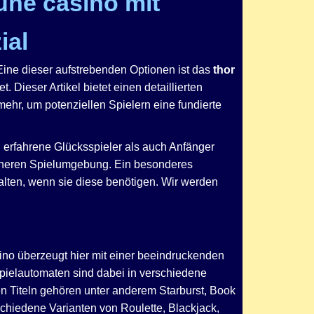
tune casino mit
ial
Eine dieser aufstrebenden Optionen ist das
thor
Dieser Artikel bietet einen detaillierten
ehr, um potenziellen Spielern eine fundierte
 erfahrene Glücksspieler als auch Anfänger
sicheren Spielumgebung. Ein besonderes
alten, wenn sie diese benötigen. Wir werden
sino überzeugt hier mit einer beeindruckenden
Spielautomaten sind dabei in verschiedene
en Titeln gehören unter anderem Starburst, Book
chiedene Varianten von Roulette, Blackjack,