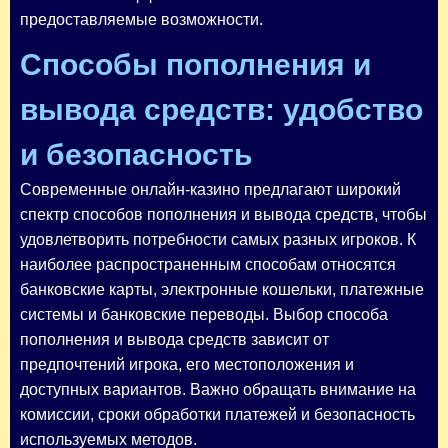
предоставляемые возможности.
Способы пополнения и
вывода средств: удобство
и безопасность
Современные онлайн-казино предлагают широкий
спектр способов пополнения и вывода средств, чтобы
удовлетворить потребности самых разных игроков. К
наиболее распространенным способам относятся
банковские карты, электронные кошельки, платежные
системы и банковские переводы. Выбор способа
пополнения и вывода средств зависит от
предпочтений игрока, его местоположения и
доступных вариантов. Важно обращать внимание на
комиссии, сроки обработки платежей и безопасность
используемых методов.