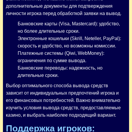
дополнительные документы для подтверждения
личности игрока перед обработкой заявки на вывод.
Банковские карты (Visa, Mastercard): удобство,
но более длительные сроки.
Электронные кошельки (Skrill, Neteller, PayPal):
скорость и удобство, но возможны комиссии.
Платежные системы (Qiwi, WebMoney):
ограничения по сумме вывода.
Банковские переводы: надежность, но
длительные сроки.
Выбор оптимального способа вывода средств
зависит от индивидуальных предпочтений игрока и
его финансовых потребностей. Важно внимательно
изучить условия вывода средств, предоставляемые
казино, и выбрать наиболее подходящий вариант.
Поддержка игроков: