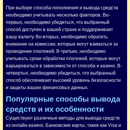
При выборе способа пополнения и вывода средств
необходимо учитывать несколько факторов. Во-
первых, необходимо убедиться, что выбранный
способ доступен в вашей стране и поддерживает
вашу валюту. Во-вторых, необходимо обратить
внимание на комиссии, которые могут взиматься за
проведение платежей. В-третьих, необходимо
учитывать сроки обработки платежей, которые могут
варьироваться в зависимости от способа и казино. В-
четвертых, необходимо убедиться, что выбранный
способ обеспечивает высокий уровень безопасности
и защиты ваших финансовых данных.
Популярные способы вывода
средств и их особенности
Существуют различные методы для вывода средств
из онлайн-казино. Банковские карты, такие как Visa и