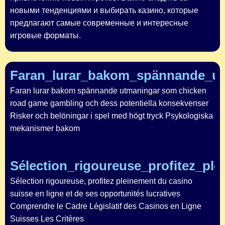
новыми тенденциями и выбирать казино, которые
предлагают самые современные и интересные
игровые форматы.
Faran_lurar_bakom_spännande_u
Faran lurar bakom spännande utmaningar som chicken
road game gambling och dess potentiella konsekvenser
Risker och belöningar i spel med högt tryck Psykologiska
mekanismer bakom
Sélection_rigoureuse_profitez_pl
Sélection rigoureuse, profitez pleinement du casino
suisse en ligne et de ses opportunités lucratives
Comprendre le Cadre Législatif des Casinos en Ligne
Suisses Les Critères