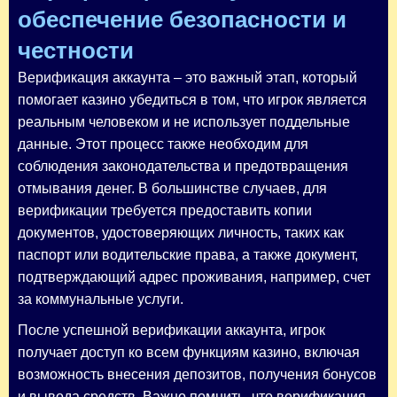
обеспечение безопасности и
честности
Верификация аккаунта – это важный этап, который
помогает казино убедиться в том, что игрок является
реальным человеком и не использует поддельные
данные. Этот процесс также необходим для
соблюдения законодательства и предотвращения
отмывания денег. В большинстве случаев, для
верификации требуется предоставить копии
документов, удостоверяющих личность, таких как
паспорт или водительские права, а также документ,
подтверждающий адрес проживания, например, счет
за коммунальные услуги.
После успешной верификации аккаунта, игрок
получает доступ ко всем функциям казино, включая
возможность внесения депозитов, получения бонусов
и вывода средств. Важно помнить, что верификация