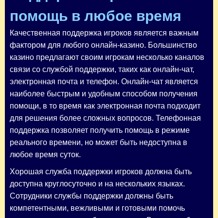
помощь в любое время
Качественная поддержка игроков является важным
фактором для любого онлайн-казино. Большинство
казино предлагают своим игрокам несколько каналов
связи со службой поддержки, таких как онлайн-чат,
электронная почта и телефон. Онлайн-чат является
наиболее быстрым и удобным способом получения
помощи, в то время как электронная почта подходит
для решения более сложных вопросов. Телефонная
поддержка позволяет получить помощь в режиме
реального времени, но может быть недоступна в
любое время суток.
Хорошая служба поддержки игроков должна быть
доступна круглосуточно и на нескольких языках.
Сотрудники службы поддержки должны быть
компетентными, вежливыми и готовыми помочь