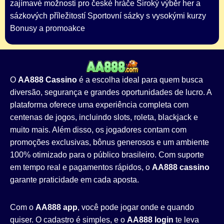
zajímavé možnosti pro české hráče Široký výběr her a
sázkových příležitostí Sportovní sázky s vysokými kurzy
Bonusy a promoakce
O
AA888 Cassino
é a escolha ideal para quem busca
diversão, segurança e grandes oportunidades de lucro. A
plataforma oferece uma experiência completa com
centenas de jogos, incluindo slots, roleta, blackjack e
muito mais. Além disso, os jogadores contam com
promoções exclusivas, bônus generosos e um ambiente
100% otimizado para o público brasileiro. Com suporte
em tempo real e pagamentos rápidos, o
AA888 cassino
garante praticidade em cada aposta.
Com o
AA888 app
, você pode jogar onde e quando
quiser. O cadastro é simples, e o
AA888 login
te leva