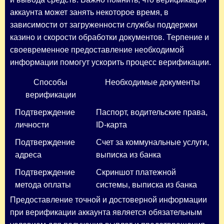
аккаунта может занять некоторое время, в
зависимости от загруженности службы поддержки
казино и скорости обработки документов. Терпение и
своевременное предоставление необходимой
информации помогут ускорить процесс верификации.
Способы
Необходимые документы
верификации
Подтверждение
Паспорт, водительские права,
личности
ID-карта
Подтверждение
Счет за коммунальные услуги,
адреса
выписка из банка
Подтверждение
Скриншот платежной
метода оплаты
системы, выписка из банка
Предоставление точной и достоверной информации
при верификации аккаунта является обязательным