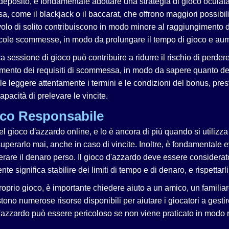
eposito, è fondamentale adottare una strategia di gioco oculata
 come il blackjack o il baccarat, che offrono maggiori possibilità
volo di solito contribuiscono in modo minore al raggiungimento d
ccole scommesse, in modo da prolungare il tempo di gioco e aumen
a sessione di gioco può contribuire a ridurre il rischio di perde
ngimento dei requisiti di scommessa, in modo da sapere quanto
abile leggere attentamente i termini e le condizioni del bonus, pre
capacità di prelevare le vincite.
oco Responsabile
el gioco d'azzardo online, e lo è ancora di più quando si utiliz
perarlo mai, anche in caso di vincite. Inoltre, è fondamentale ev
are il denaro perso. Il gioco d'azzardo deve essere considerato 
significa stabilire dei limiti di tempo e di denaro, e rispettar
l proprio gioco, è importante chiedere aiuto a un amico, un famili
tono numerose risorse disponibili per aiutare i giocatori a gesti
d'azzardo può essere pericoloso se non viene praticato in modo 