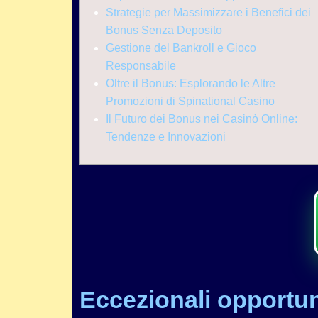
Strategie per Massimizzare i Benefici dei
Bonus Senza Deposito
Gestione del Bankroll e Gioco
Responsabile
Oltre il Bonus: Esplorando le Altre
Promozioni di Spinational Casino
Il Futuro dei Bonus nei Casinò Online:
Tendenze e Innovazioni
Eccezionali opportun