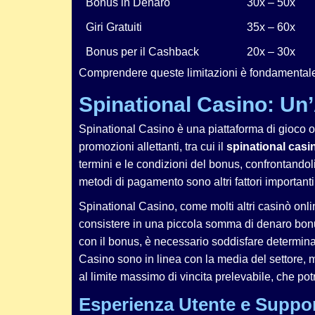
Bonus in Denaro
30x – 50x
Giri Gratuiti
35x – 60x
Bonus per il Cashback
20x – 30x
Comprendere queste limitazioni è fondamentale pe
Spinational Casino: Un’
Spinational Casino è una piattaforma di gioco 
promozioni allettanti, tra cui il
spinational cas
termini e le condizioni del bonus, confrontandoli c
metodi di pagamento sono altri fattori important
Spinational Casino, come molti altri casinò onli
consistere in una piccola somma di denaro bonus 
con il bonus, è necessario soddisfare determinat
Casino sono in linea con la media del settore, m
al limite massimo di vincita prelevabile, che potr
Esperienza Utente e Suppor