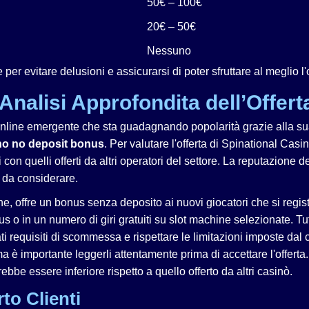
50€ – 100€
20€ – 50€
Nessuno
r evitare delusioni e assicurarsi di poter sfruttare al meglio l
Analisi Approfondita dell’Offer
online emergente che sta guadagnando popolarità grazie alla sua
ino no deposit bonus
. Per valutare l'offerta di Spinational Cas
on quelli offerti da altri operatori del settore. La reputazione del
i da considerare.
ne, offre un bonus senza deposito ai nuovi giocatori che si regi
o in un numero di giri gratuiti su slot machine selezionate. Tutt
i requisiti di scommessa e rispettare le limitazioni imposte dal 
a è importante leggerli attentamente prima di accettare l'offerta
ebbe essere inferiore rispetto a quello offerto da altri casinò.
to Clienti