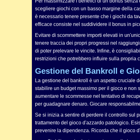
Per massimizzare i benefici di un bonus senza d
scegliere giochi con un basso margine della casa,
è necessario tenere presente che i giochi da ta
efficace consiste nel suddividere il bonus in pi
Evitare di scommettere importi elevati in un'unic
tenere traccia dei propri progressi nel raggiu
di poter prelevare le vincite. Infine, è consigli
restrizioni che potrebbero influire sulla propria 
Gestione del Bankroll e Gi
La gestione del bankroll è un aspetto cruciale d
stabilire un budget massimo per il gioco e non su
aumentare le scommesse nel tentativo di recuper
per guadagnare denaro. Giocare responsabilmente 
Se si inizia a sentire di perdere il controllo su
trattamento del gioco d'azzardo patologico. Esis
prevenire la dipendenza. Ricorda che il gioco 