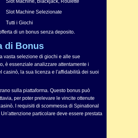
Slot Machine, Blackjack, Roulette
Slot Machine Selezionate
Tutti i Giochi
'offerta di un bonus senza deposito.
ta di Bonus
 vasta selezione di giochi e alle sue
ino, è essenziale analizzare attentamente i
 casinò, la sua licenza e l'affidabilità dei suoi
strano sulla piattaforma. Questo bonus può
avia, per poter prelevare le vincite ottenute
casinò. I requisiti di scommessa di Spinational
. Un'attenzione particolare deve essere prestata