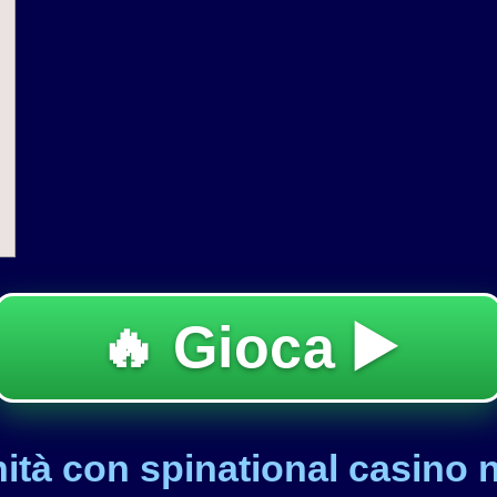
🔥 Gioca ▶️
ità con spinational casino 