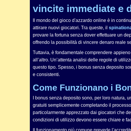
vincite immediate e 
Il mondo del gioco d'azzardo online è in cont
attirare nuovi giocatori. Tra queste, il
spination
provare la fortuna senza dover effettuare un dep
offrendo la possibilità di vincere denaro reale s
Tuttavia, è fondamentale comprendere appieno i 
all’altro. Un’attenta analisi delle regole di utili
questo tipo. Spesso, i bonus senza deposito sono
e consistenti.
Come Funzionano i Bon
I bonus senza deposito sono, per loro natura, un
gratuiti semplicemente completando il processo 
particolarmente apprezzato dai giocatori che de
condizioni di utilizzo devono essere chiare e fa
Il funzionamento più comune prevede l'accredit