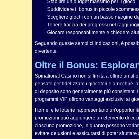
Stabilire un budget massimo per il gioco
Suddividere il bonus in piccole scommes
Scegliere giochi con un basso margine de
Tenere traccia dei progressi nel raggiung
Giocare responsabilmente e chiedere aiu
Seguendo queste semplici indicazioni, è possib
divertente.
Oltre il Bonus: Esplora
Spinational Casino non si limita a offrire un all
pensate per fidelizzare i giocatori e arricchire l
di deposito sono generalmente più consistenti r
programmi VIP offrono vantaggi esclusivi ai gioca
I tornei e le lotterie rappresentano un'opportunit
promozioni può aggiungere un elemento di eccita
ciascuna promozione, in quanto possono variare s
evitare delusioni e assicurarsi di poter sfruttare a