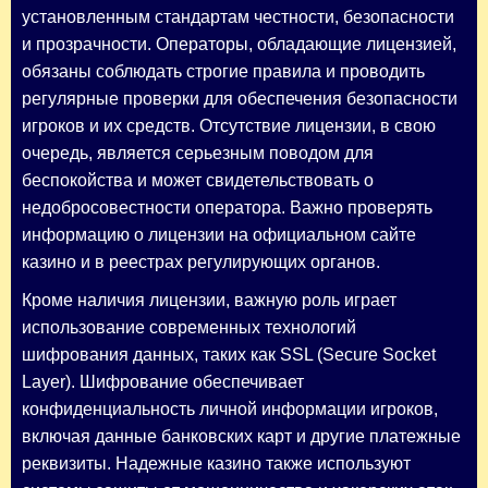
установленным стандартам честности, безопасности
и прозрачности. Операторы, обладающие лицензией,
обязаны соблюдать строгие правила и проводить
регулярные проверки для обеспечения безопасности
игроков и их средств. Отсутствие лицензии, в свою
очередь, является серьезным поводом для
беспокойства и может свидетельствовать о
недобросовестности оператора. Важно проверять
информацию о лицензии на официальном сайте
казино и в реестрах регулирующих органов.
Кроме наличия лицензии, важную роль играет
использование современных технологий
шифрования данных, таких как SSL (Secure Socket
Layer). Шифрование обеспечивает
конфиденциальность личной информации игроков,
включая данные банковских карт и другие платежные
реквизиты. Надежные казино также используют