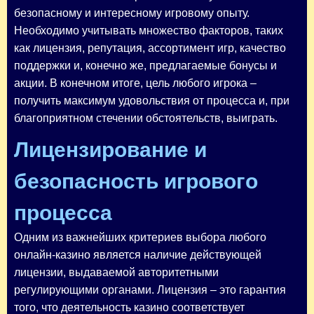
безопасному и интересному игровому опыту.
Необходимо учитывать множество факторов, таких
как лицензия, репутация, ассортимент игр, качество
поддержки и, конечно же, предлагаемые бонусы и
акции. В конечном итоге, цель любого игрока –
получить максимум удовольствия от процесса и, при
благоприятном стечении обстоятельств, выиграть.
Лицензирование и
безопасность игрового
процесса
Одним из важнейших критериев выбора любого
онлайн-казино является наличие действующей
лицензии, выдаваемой авторитетными
регулирующими органами. Лицензия – это гарантия
того, что деятельность казино соответствует