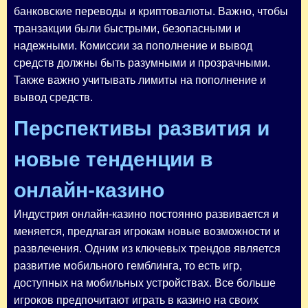
банковские переводы и криптовалюты. Важно, чтобы
транзакции были быстрыми, безопасными и
надежными. Комиссии за пополнение и вывод
средств должны быть разумными и прозрачными.
Также важно учитывать лимиты на пополнение и
вывод средств.
Перспективы развития и
новые тенденции в
онлайн-казино
Индустрия онлайн-казино постоянно развивается и
меняется, предлагая игрокам новые возможности и
развлечения. Одним из ключевых трендов является
развитие мобильного гемблинга, то есть игр,
доступных на мобильных устройствах. Все больше
игроков предпочитают играть в казино на своих