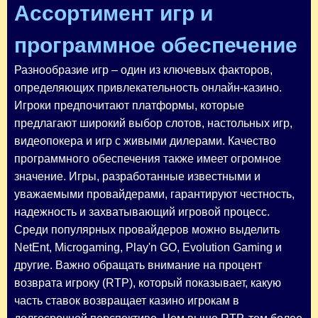
Ассортимент игр и
программное обеспечение
Разнообразие игр – один из ключевых факторов,
определяющих привлекательность онлайн-казино.
Игроки предпочитают платформы, которые
предлагают широкий выбор слотов, настольных игр,
видеопокера и игр с живыми дилерами. Качество
программного обеспечения также имеет огромное
значение. Игры, разработанные известными и
уважаемыми провайдерами, гарантируют честность,
надежность и захватывающий игровой процесс.
Среди популярных провайдеров можно выделить
NetEnt, Microgaming, Play'n GO, Evolution Gaming и
другие. Важно обращать внимание на процент
возврата игроку (RTP), который показывает, какую
часть ставок возвращает казино игрокам в