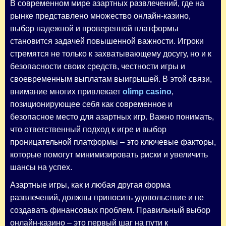
В современном мире азартных развлечений, где на
рынке представлено множество онлайн-казино,
выбор надежной и проверенной платформы
становится задачей повышенной важности. Игроки
стремятся не только к захватывающему досугу, но и к
безопасности своих средств, честности игры и
своевременным выплатам выигрышей. В этой связи,
внимание многих привлекает
olimp casino
,
позиционирующее себя как современное и
безопасное место для азартных игр. Важно понимать,
что ответственный подход к игре и выбор
проницательной платформы – это ключевые факторы,
которые помогут минимизировать риски и увеличить
шансы на успех.
Азартные игры, как и любая другая форма
развлечений, должны приносить удовольствие и не
создавать финансовых проблем. Правильный выбор
онлайн-казино – это первый шаг на пути к