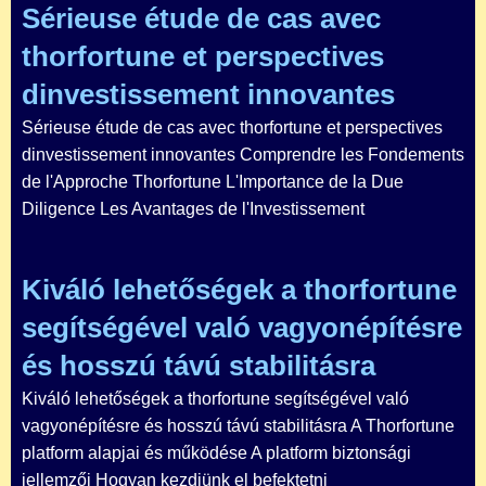
Sérieuse étude de cas avec
thorfortune et perspectives
dinvestissement innovantes
Sérieuse étude de cas avec thorfortune et perspectives
dinvestissement innovantes Comprendre les Fondements
de l'Approche Thorfortune L'Importance de la Due
Diligence Les Avantages de l'Investissement
Kiváló lehetőségek a thorfortune
segítségével való vagyonépítésre
és hosszú távú stabilitásra
Kiváló lehetőségek a thorfortune segítségével való
vagyonépítésre és hosszú távú stabilitásra A Thorfortune
platform alapjai és működése A platform biztonsági
jellemzői Hogyan kezdjünk el befektetni