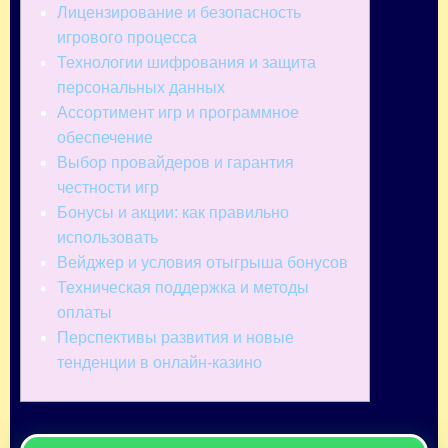
Лицензирование и безопасность
игрового процесса
Технологии шифрования и защита
персональных данных
Ассортимент игр и программное
обеспечение
Выбор провайдеров и гарантия
честности игр
Бонусы и акции: как правильно
использовать
Вейджер и условия отыгрыша бонусов
Техническая поддержка и методы
оплаты
Перспективы развития и новые
тенденции в онлайн-казино