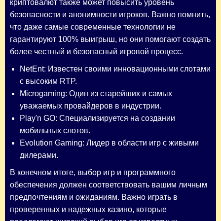
криптовалют также может повысить уровень
безопасности и анонимности игроков. Важно помнить,
что даже самые современные технологии не
гарантируют 100% выигрыш, но они помогают создать
более честный и безопасный игровой процесс.
NetEnt: Известен своими инновационными слотами
с высоким RTP.
Microgaming: Один из старейших и самых
уважаемых провайдеров в индустрии.
Play'n GO: Специализируется на создании
мобильных слотов.
Evolution Gaming: Лидер в области игр с живыми
дилерами.
В конечном итоге, выбор игр и программного
обеспечения должен соответствовать вашим личным
предпочтениям и ожиданиям. Важно играть в
проверенных и надежных казино, которые