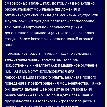
смартфонах и планшетах, поэтому казино активно
разрабатывают мобильные приложения и
оптимизируют свои сайты для мобильных устройств.
Другим важным трендом является использование
технологий виртуальной реальности (VR) и
дополненной реальности (AR), которые позволяют
создать более immersive и реалистичный игровой
опыт.
Перспективы развития онлайн-казино связаны с
внедрением новых технологий, таких как
искусственный интеллект (AI) и машинное обучение
(ML). AI и ML могут использоваться для
персонализации игрового опыта, анализа игрового
поведения и предотвращения мошенничества. Также
ожидается дальнейшее развитие регулирования
рынка онлайн-казино, что приведет к повышению
прозрачности и безопасности игрового процесса. В